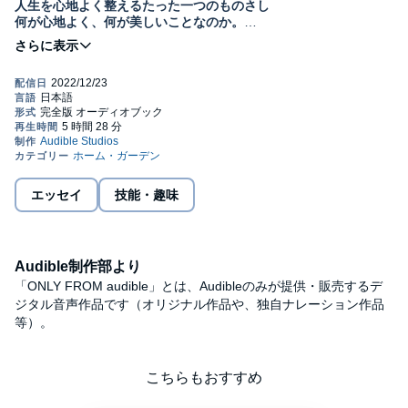
人生を心地よく整えるたった一つのものさし
何が心地よく、何が美しいことなのか。
自分の美意識を持つことは、不確かな時代を生きる私たちの必修
教養といえるでしょう。
美しい生活は、身体の疲れをとり、心を癒やして明日の自分を美
しくします。
つまり、「美しければすべて良し」なわけです。
『お嬢さまことば』『気品のルール』『自分を躾ける』…etc
著作累計100万部超 加藤ゑみ子の集大成
＜目次＞
エッセイ
技能・趣味
第１章 上質生活に必要な習慣 上質生活の習慣
第２章 上質生活は創造的思考で組み立てる 創造的思考の組み立
て方
第３章 美と健康をつくる生活習慣 美と健康の視点
Audible制作部より
第４章 美しさを独占する色彩の意味 色彩の意味
第５章 感情的な知性を育てる美しい生活 感情的な知性の育て方
「ONLY FROM audible」とは、Audibleのみが提供・販売するデ
第６章 安心感は自分の美意識から 美意識と安心感
ジタル音声作品です（オリジナル作品や、独自ナレーション作品
第７章 気品を心肝に持てば無敵 気品の育て方
等）。
©2022 Emiko Kato (P)2022 Audible, Inc.
こちらもおすすめ