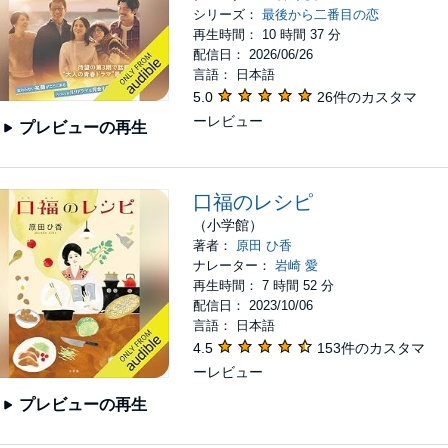
シリーズ：
最後から二番目の恋
再生時間： 10 時間 37 分
配信日： 2026/06/26
言語： 日本語
5.0
26件のカスタマ
ーレビュー
プレビューの再生
口福のレシピ
（小学館）
著者：
原田 ひ香
ナレーター：
岩崎 愛
再生時間： 7 時間 52 分
配信日： 2023/10/06
言語： 日本語
4.5
153件のカスタマ
ーレビュー
プレビューの再生