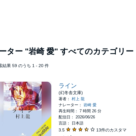
レーター
"岩崎 愛"
すべてのカテゴリー
結果 59 のうち 1 - 20 件
ライン
(幻冬舎文庫)
著者：
村上 龍
ナレーター：
岩崎 愛
再生時間： 7 時間 26 分
配信日： 2026/06/26
言語： 日本語
3.5
13件のカスタマ