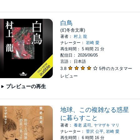
白鳥
(幻冬舎文庫)
著者：
村上 龍
ナレーター：
岩崎 愛
再生時間： 5 時間 21 分
配信日： 2026/06/05
言語： 日本語
3.8
5件のカスタマー
レビュー
プレビューの再生
地球、この複雑なる惑星
に暮らすこと
著者：
養老 孟司
,
ヤマザキ マリ
ナレーター：
菅沢 公平
,
岩崎 愛
再生時間： 6 時間 16 分