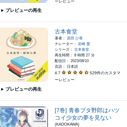
ーレビュー
プレビューの再生
古本食堂
著者：
原田 ひ香
ナレーター：
岩崎 愛
シリーズ：
古本食堂
再生時間： 8 時間 27 分
配信日： 2023/08/10
言語： 日本語
4.7
529件のカスタマ
ーレビュー
プレビューの再生
[7巻] 青春ブタ野郎はハツ
コイ少女の夢を見ない
(KADOKAWA)