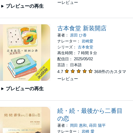
ーレビュー
プレビューの再生
古本食堂 新装開店
著者：
原田 ひ香
ナレーター：
岩崎愛
シリーズ：
古本食堂
再生時間： 7 時間 9 分
配信日： 2025/05/02
言語： 日本語
4.7
368件のカスタマ
ーレビュー
プレビューの再生
続・続・最後から二番目
の恋
著者：
岡田 惠和
,
蒔田 陽平
ナレーター：
岩崎 愛