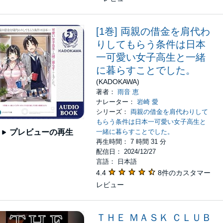
[1巻] 両親の借金を肩代わ
りしてもらう条件は日本
一可愛い女子高生と一緒
に暮らすことでした。
(KADOKAWA)
著者：
雨音 恵
ナレーター：
岩崎 愛
シリーズ：
両親の借金を肩代わりして
もらう条件は日本一可愛い女子高生と
一緒に暮らすことでした。
プレビューの再生
再生時間： 7 時間 31 分
配信日： 2024/12/27
言語： 日本語
4.4
8件のカスタマー
レビュー
ＴＨＥ ＭＡＳＫ ＣＬＵＢ