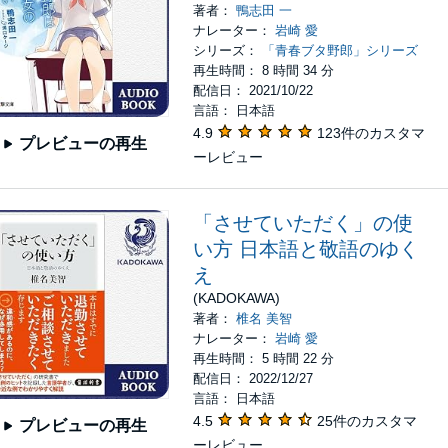
著者：
鴨志田 一
ナレーター：
岩崎 愛
シリーズ：
「青春ブタ野郎」シリーズ
再生時間： 8 時間 34 分
配信日： 2021/10/22
言語： 日本語
4.9
123件のカスタマ
プレビューの再生
ーレビュー
「させていただく」の使
い方 日本語と敬語のゆく
え
(KADOKAWA)
著者：
椎名 美智
ナレーター：
岩崎 愛
再生時間： 5 時間 22 分
配信日： 2022/12/27
言語： 日本語
4.5
25件のカスタマ
プレビューの再生
ーレビュー