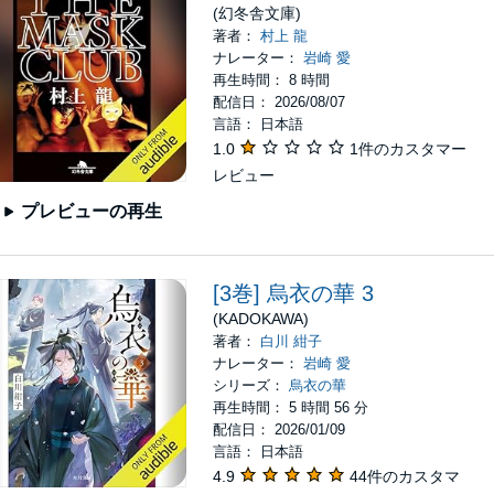
(幻冬舎文庫)
著者：
村上 龍
ナレーター：
岩崎 愛
再生時間： 8 時間
配信日： 2026/08/07
言語： 日本語
1.0
1件のカスタマー
レビュー
プレビューの再生
[3巻] 烏衣の華 3
(KADOKAWA)
著者：
白川 紺子
ナレーター：
岩崎 愛
シリーズ：
烏衣の華
再生時間： 5 時間 56 分
配信日： 2026/01/09
言語： 日本語
4.9
44件のカスタマ