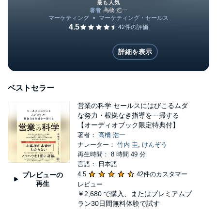
の営業強化を支援。行動変容を促す構造的アプロー
最も人気
チに基づき、年間200本の研修、800件のコンサルテ
ィングを実施。８年間、自らがプレゼンしたコンペ
営業の科学 セールスにはびこ
の勝率は100％を誇る。「お客様から選ばれる構
詳細を表示
造」に焦点を当てた再現性の高い方法論は、日経や
東洋経済が主催する300人規模の講演が毎回満席に
なるほど好評を博し、日経BPが主催する課長
ベストセラー
塾"THE 営業力"では、継続してメイン講師を担当。
営業の科学 セールスにはびこるムダ
な努力・根拠なき指導を一掃する
【オーディオブック限定特典付】
著者：
高橋 浩一
ナレーター：
竹内 圭
,
けんぞう
再生時間： 8 時間 49 分
言語： 日本語
4.5
42件のカスタマー
プレビューの
再生
レビュー
￥2,680
で購入、またはプレミアムプ
ラン30日間無料体験で試す