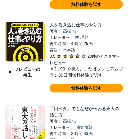
無料体験を試す
人を巻き込む仕事のやり方
著者：
高橋 浩一
ナレーター：
林 理幹
再生時間： 4 時間 25 分
言語： 日本語
3.5
28件のカスタマー
レビュー
￥2,190
で購入、またはプレミアムプ
プレビューの
再生
ラン30日間無料体験で試す
無料体験を試す
「口ベタ」でもなぜか伝わる東大の
話し方
著者：
高橋 浩一
ナレーター：
川端 快彰
再生時間： 2 時間 43 分