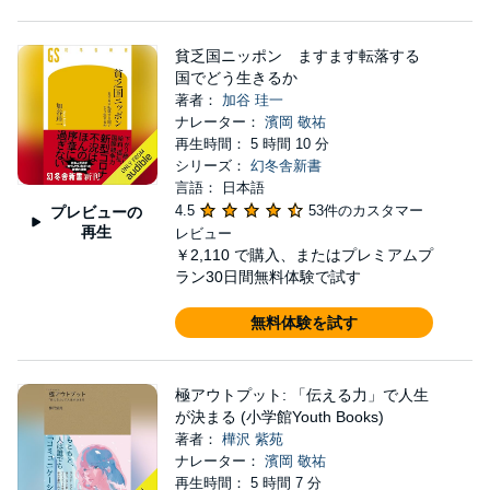
貧乏国ニッポン ますます転落する
国でどう生きるか
著者：
加谷 珪一
ナレーター：
濱岡 敬祐
再生時間： 5 時間 10 分
シリーズ：
幻冬舎新書
言語： 日本語
4.5
53件のカスタマー
プレビューの
再生
レビュー
￥2,110
で購入、またはプレミアムプ
ラン30日間無料体験で試す
無料体験を試す
極アウトプット: 「伝える力」で人生
が決まる (小学館Youth Books)
著者：
樺沢 紫苑
ナレーター：
濱岡 敬祐
再生時間： 5 時間 7 分