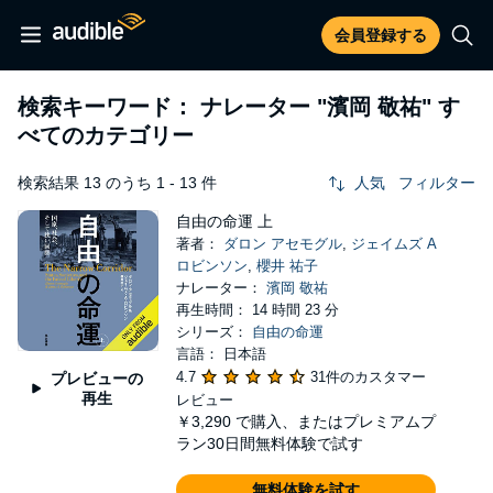
会員登録する
検索キーワード： ナレーター
"濱岡 敬祐"
す
べてのカテゴリー
検索結果 13 のうち 1 - 13 件
人気
フィルター
自由の命運 上
著者：
ダロン アセモグル
,
ジェイムズ A
ロビンソン
,
櫻井 祐子
ナレーター：
濱岡 敬祐
再生時間： 14 時間 23 分
シリーズ：
自由の命運
言語： 日本語
4.7
31件のカスタマー
プレビューの
再生
レビュー
￥3,290
で購入、またはプレミアムプ
ラン30日間無料体験で試す
無料体験を試す