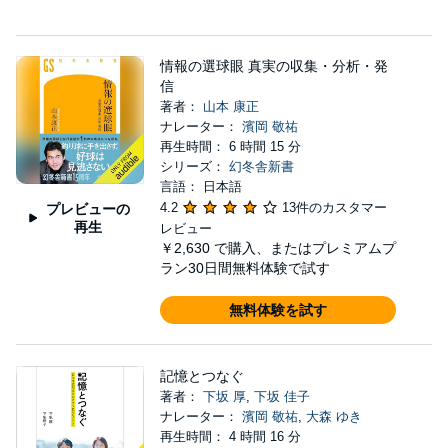
情報の選球眼 真実の収集・分析・発
信
著者：
山本 康正
ナレーター：
濱岡 敬祐
再生時間： 6 時間 15 分
シリーズ：
幻冬舎新書
言語： 日本語
4.2
13件のカスタマー
プレビューの
再生
レビュー
￥2,630
で購入、またはプレミアムプ
ラン30日間無料体験で試す
無料体験を試す
記憶とつなぐ
著者：
下坂 厚
,
下坂 佳子
ナレーター：
濱岡 敬祐
,
大森 ゆき
再生時間： 4 時間 16 分