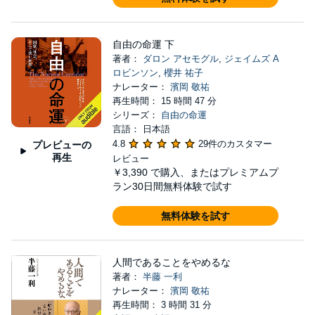
自由の命運 下
著者：
ダロン アセモグル
,
ジェイムズ A
ロビンソン
,
櫻井 祐子
ナレーター：
濱岡 敬祐
再生時間： 15 時間 47 分
シリーズ：
自由の命運
言語： 日本語
4.8
29件のカスタマー
プレビューの
再生
レビュー
￥3,390
で購入、またはプレミアムプ
ラン30日間無料体験で試す
無料体験を試す
人間であることをやめるな
著者：
半藤 一利
ナレーター：
濱岡 敬祐
再生時間： 3 時間 31 分