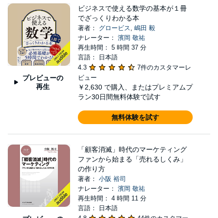
ビジネスで使える数学の基本が１冊
でざっくりわかる本
著者：
グロービス
,
嶋田 毅
ナレーター：
濱岡 敬祐
再生時間： 5 時間 37 分
言語： 日本語
4.3
7件のカスタマーレ
プレビューの
ビュー
再生
￥2,630
で購入、またはプレミアムプ
ラン30日間無料体験で試す
無料体験を試す
「顧客消滅」時代のマーケティング
ファンから始まる「売れるしくみ」
の作り方
著者：
小阪 裕司
ナレーター：
濱岡 敬祐
再生時間： 4 時間 11 分
言語： 日本語