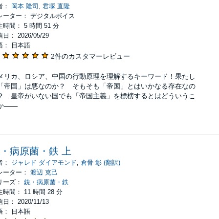
者：
岡本 隆司
,
君塚 直隆
レーター： デジタルボイス
時間： 5 時間 51 分
日： 2026/05/29
語： 日本語
2件のカスタマーレビュー
メリカ、ロシア、中国の行動原理を理解するキーワード！果たし
「帝国」は悪なのか？ そもそも「帝国」とはいかなる存在なの
？ 皇帝がいない国でも「帝国主義」を標榜するとはどういうこ
か――
・病原菌・鉄 上
者：
ジャレド ダイアモンド
,
倉骨 彰 (翻訳)
レーター：
渡辺 克己
リーズ：
銃・病原菌・鉄
時間： 11 時間 28 分
日： 2020/11/13
語： 日本語