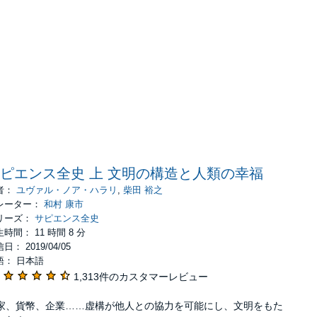
ピエンス全史 上 文明の構造と人類の幸福
者：
ユヴァル・ノア・ハラリ
,
柴田 裕之
レーター：
和村 康市
リーズ：
サピエンス全史
時間： 11 時間 8 分
日： 2019/04/05
語： 日本語
1,313件のカスタマーレビュー
家、貨幣、企業……虚構が他人との協力を可能にし、文明をもた