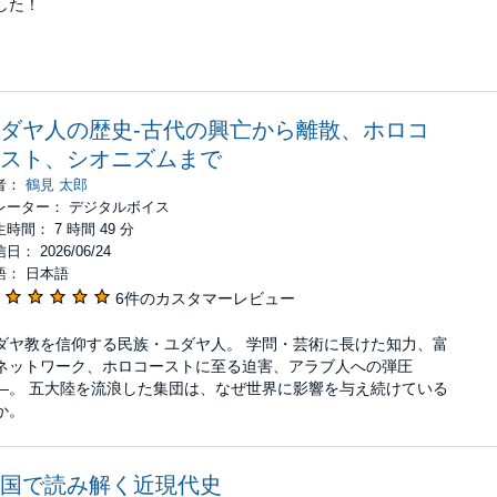
した！
ダヤ人の歴史-古代の興亡から離散、ホロコ
スト、シオニズムまで
者：
鶴見 太郎
レーター： デジタルボイス
時間： 7 時間 49 分
日： 2026/06/24
語： 日本語
6件のカスタマーレビュー
ダヤ教を信仰する民族・ユダヤ人。 学問・芸術に長けた知力、富
ネットワーク、ホロコーストに至る迫害、アラブ人への弾圧
―。 五大陸を流浪した集団は、なぜ世界に影響を与え続けている
か。
国で読み解く近現代史