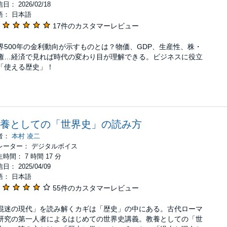
日： 2026/02/18
語： 日本語
17件のカスタマーレビュー
界500年の金利動向が示すものとは？物価、GDP、生産性、株・
権…経済で見れば時代の変わり目が理解できる。ビジネスに役立
「使える歴史」！
養としての「世界史」の読み方
者：
本村 凌二
レーター： デジタルボイス
時間： 7 時間 17 分
日： 2025/04/09
語： 日本語
55件のカスタマーレビュー
混迷の現代」を読み解くカギは「歴史」の中にある。古代ローマ
研究の第一人者によるはじめての世界史講義。教養としての「世