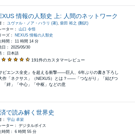
EXUS 情報の人類史 上: 人間のネットワーク
者：
ユヴァル・ノア・ハラリ (著)
,
柴田 裕之 (翻訳)
レーター：
山口 令悟
リーズ：
NEXUS 情報の人類史
時間： 11 時間 14 分
日： 2025/05/30
語： 日本語
191件のカスタマーレビュー
サピエンス全史』を超える衝撃――巨人、6年ぶりの書き下ろし
大作「ネクサス」（NEXUS）とは？――「つながり」「結びつ
」「絆」「中心」「中枢」などの意
済で読み解く世界史
者：
宇山 卓栄
レーター： デジタルボイス
時間： 6 時間 55 分