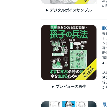
界
の
デジタルボイスサンプル
眠
著
ナ
シ
再生
配信
言
4.1
紀
利
等
プレビューの再生
か
最