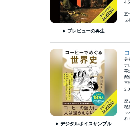
4.5
五
世
プレビューの再生
コ
著
ナ
再生
配信
言
2.0
歴
秘
ッ
れ
デジタルボイスサンプル