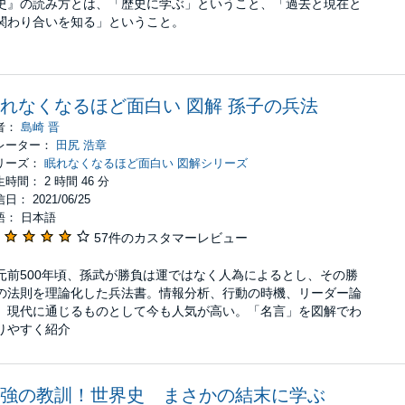
史』の読み方とは、「歴史に学ぶ」ということ、「過去と現在と
関わり合いを知る」ということ。
れなくなるほど面白い 図解 孫子の兵法
者：
島崎 晋
レーター：
田尻 浩章
リーズ：
眠れなくなるほど面白い 図解シリーズ
時間： 2 時間 46 分
日： 2021/06/25
語： 日本語
57件のカスタマーレビュー
元前500年頃、孫武が勝負は運ではなく人為によるとし、その勝
の法則を理論化した兵法書。情報分析、行動の時機、リーダー論
、現代に通じるものとして今も人気が高い。「名言」を図解でわ
りやすく紹介
強の教訓！世界史 まさかの結末に学ぶ