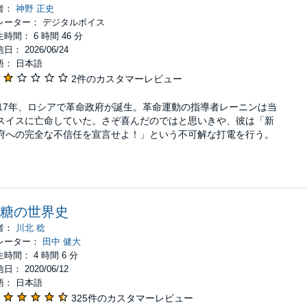
者：
神野 正史
レーター： デジタルボイス
時間： 6 時間 46 分
日： 2026/06/24
語： 日本語
2件のカスタマーレビュー
917年、ロシアで革命政府が誕生。革命運動の指導者レーニンは当
スイスに亡命していた。さぞ喜んだのではと思いきや、彼は「新
府への完全な不信任を宣言せよ！」という不可解な打電を行う。
糖の世界史
者：
川北 稔
レーター：
田中 健大
時間： 4 時間 6 分
日： 2020/06/12
語： 日本語
325件のカスタマーレビュー