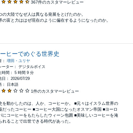
367件のカスタマーレビュー
つの大陸でなぜ人は異なる発展をとげたのか。
界の富と力ははぜ現在のように偏在するようになったのか。
ーヒーでめぐる世界史
者：
増田・ユリヤ
レーター： デジタルボイス
時間： 5 時間 9 分
日： 2026/07/29
語： 日本語
1件のカスタマーレビュー
史を動かしたのは、人か、コーヒーか。 ■元々はイスラム世界の
薬だったコーヒー ■コーヒー大国になったオスマン帝国 ■ヨーロ
パにコーヒーをもたらしたウィーン包囲 ■美味しいコーヒーを淹
られることで出世できる時代があった。