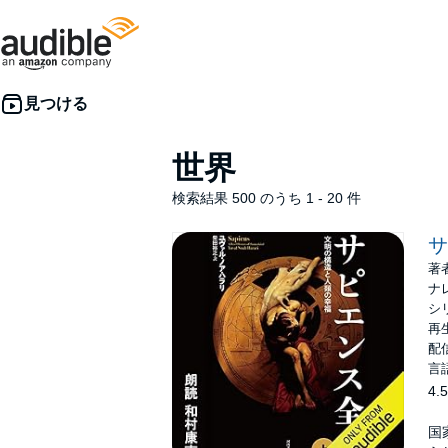
世界
検索結果 500 のうち 1 - 20 件
サ
著
ナ
シ
再生
配信
言
4.5
国