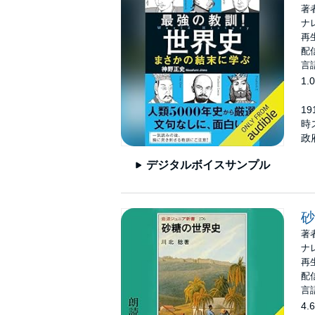
著
ナ
再生
配信
言
1.0
1
時
政
デジタルボイスサンプル
砂
著
ナ
再生
配信
言
4.6