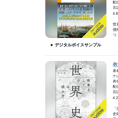
配信
言
4.8
世
債
つ
デジタルボイスサンプル
教
著
ナ
再生
配信
言
4.2
「
史