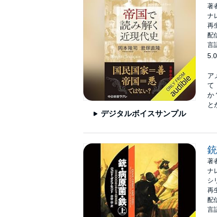
著
ナ
再生
配信
言
5.0
ア
て
か
と
デジタルボイスサンプル
銃
著
ナ
シ
再生
配信
言