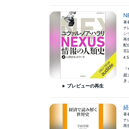
N
著
ナ
シ
再生
配信
言
4.5
『
超
き
プレビューの再生
経
著
ナ
再生