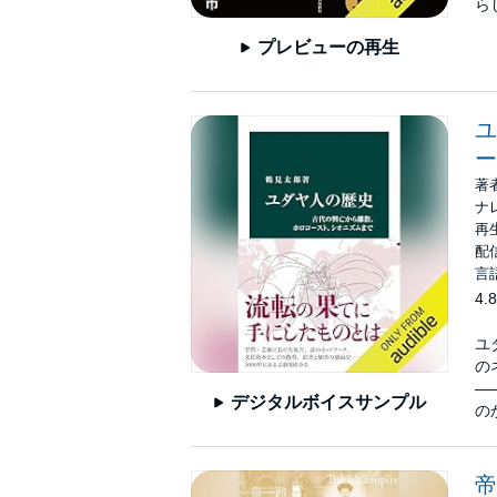
ら
プレビューの再生
ユ
ー
著
ナ
再生
配信
言
4.8
ユ
の
―
デジタルボイスサンプル
の
帝