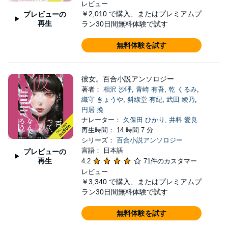
レビュー
￥2,010
で購入、またはプレミアムプ
プレビューの
再生
ラン30日間無料体験で試す
無料体験を試す
彼女。百合小説アンソロジー
著者：
相沢 沙呼
,
青崎 有吾
,
乾 くるみ
,
織守 きょうや
,
斜線堂 有紀
,
武田 綾乃
,
円居 挽
ナレーター：
久保田 ひかり
,
井料 愛良
再生時間： 14 時間 7 分
シリーズ：
百合小説アンソロジー
言語： 日本語
プレビューの
再生
4.2
71件のカスタマー
レビュー
￥3,340
で購入、またはプレミアムプ
ラン30日間無料体験で試す
無料体験を試す