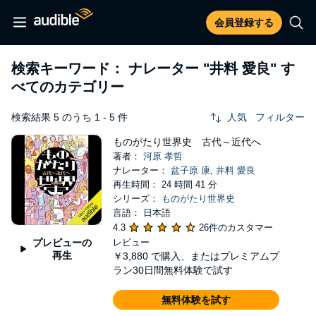
会員登録する
検索キーワード： ナレーター
"井料 愛良"
す
べてのカテゴリー
検索結果 5 のうち 1 - 5 件
人気
フィルター
ものがたり世界史 古代～近代へ
著者：
河原 孝哲
ナレーター：
盆子原 康
,
井料 愛良
再生時間： 24 時間 41 分
シリーズ：
ものがたり世界史
言語： 日本語
4.3
26件のカスタマー
プレビューの
レビュー
再生
￥3,880
で購入、またはプレミアムプ
ラン30日間無料体験で試す
無料体験を試す