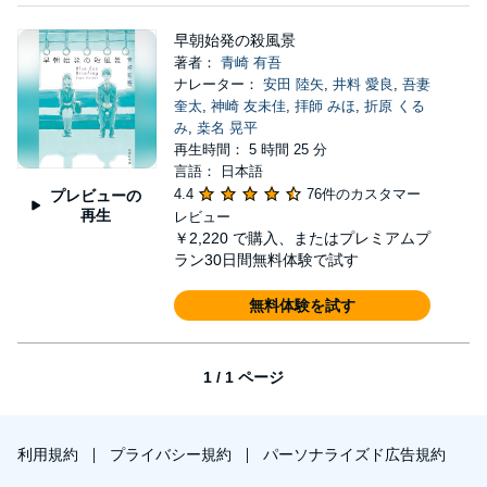
早朝始発の殺風景
著者：
青崎 有吾
ナレーター：
安田 陸矢
,
井料 愛良
,
吾妻
奎太
,
神崎 友未佳
,
拝師 みほ
,
折原 くる
み
,
桒名 晃平
再生時間： 5 時間 25 分
言語： 日本語
4.4
76件のカスタマー
プレビューの
再生
レビュー
￥2,220
で購入、またはプレミアムプ
ラン30日間無料体験で試す
無料体験を試す
1 / 1 ページ
利用規約
プライバシー規約
パーソナライズド広告規約