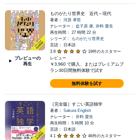
ものがたり世界史 近代～現代
著者：
河原 孝哲
ナレーター：
盆子原 康
,
井料 愛良
再生時間： 27 時間 22 分
シリーズ：
ものがたり世界史
言語： 日本語
3.8
19件のカスタマー
プレビューの
レビュー
再生
￥3,960
で購入、またはプレミアムプ
ラン30日間無料体験で試す
無料体験を試す
［完全版］すごい英語独学
著者：
Sakura English
ナレーター：
井料 愛良
再生時間： 5 時間 10 分
言語： 日本語
4.1
46件のカスタマー