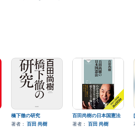
橋下徹の研究
百田尚樹の日本国憲法
著者：
百田 尚樹
著者：
百田 尚樹