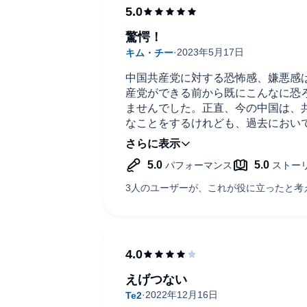
驚愕！
中国共産党に対する恐怖感、嫌悪感
産党ができる前から既にこんなに恐
ませんでした。正直、今の中国は、
なことをするけれども、過去におい
値する中国だと認識していました。
に教わってきました。ここに書かれ
うかは別にして、中国に対してもっ
あると思いました。この本で書かれ
に関する事実関係が、よりつながり
す。人の肉を食べるなんて言う事が
言う事は、もうただただ呆れるばか
する人権弾圧の実態については、私
な歴史的な背景があれば、何が行わ
ね。貴重なお話をいただき誠にあり
えげつない