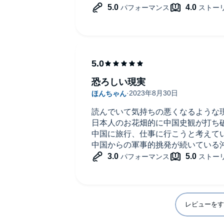
この文化が地球のどこかに残ってい
最後に言いたいこと。
ナレーションの山本さんにあんなこ
名称)をめちゃめちゃ言わせてる様
た。
関西弁もイントネーションが自然で
恐ろしい現実
山本さんに次の百田作品もよろしく
読んでいて気持ちの悪くなるような
日本人のお花畑的に中国史観が打ち
中国に旅行、仕事に行こうと考えて
中国からの軍事的挑発が続いている
レビューをす