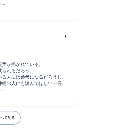
ませんようにと祈るばかり。
とやこんな固有名詞(身体の一部の
子に何度も吹き出してしまいまし
良かった。関西出身ですか？
お願いしたい。
現実が描かれている。
破られるだろう。
いる人には参考になるだろうし、
沖縄の人にも読んでほしい一冊。
べて見る