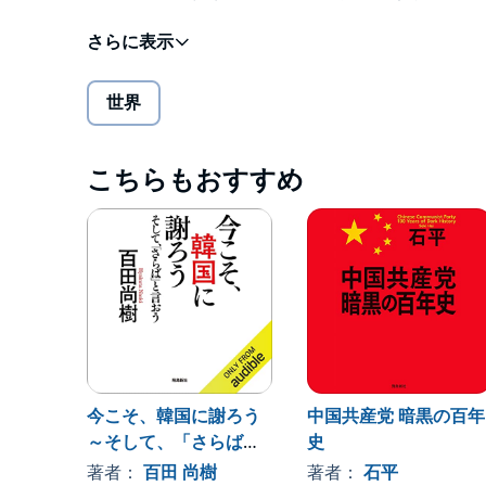
©- (P). MEDIA DO Co.,Ltd.
世界
こちらもおすすめ
今こそ、韓国に謝ろう
中国共産党 暗黒の百年
～そして、「さらば」
史
と言おう～
著者：
百田 尚樹
著者：
石平