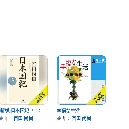
[新版]日本国紀〈上〉
幸福な生活
日本が
の9割
著者：
百田 尚樹
著者：
百田 尚樹
い、一
著者