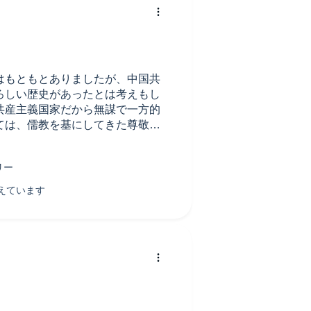
はもともとありましたが、中国共
ろしい歴史があったとは考えもし
共産主義国家だから無謀で一方的
ては、儒教を基にしてきた尊敬に
学校を始め、両親からもそのよう
ている内容をそのまま信じるかど
と冷静に客観的に見つめる必要が
た内容を知ると、今日までの中国
より納得できてくる話ではありま
、こんな近い国で行われていたと
りです。今のウィグル自治区に対
はよくは知りませんが、このよう
れていても不思議ではありません
がとうございました。