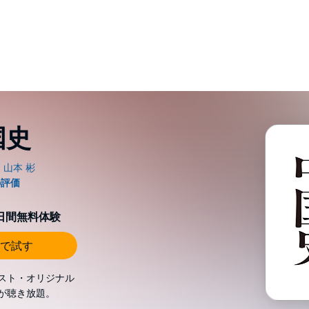
国史
0日間無料体験
で試す
スト・オリジナル
が聴き放題。