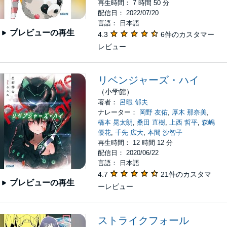
再生時間： 7 時間 50 分
配信日： 2022/07/20
言語： 日本語
プレビューの再生
4.3
6件のカスタマー
レビュー
リベンジャーズ・ハイ
（小学館）
著者：
呂暇 郁夫
ナレーター：
岡野 友佑
,
厚木 那奈美
,
橋本 晃太朗
,
桑田 直樹
,
上西 哲平
,
森嶋
優花
,
千先 広大
,
本間 沙智子
再生時間： 12 時間 12 分
配信日： 2020/06/22
言語： 日本語
4.7
21件のカスタマ
プレビューの再生
ーレビュー
ストライクフォール