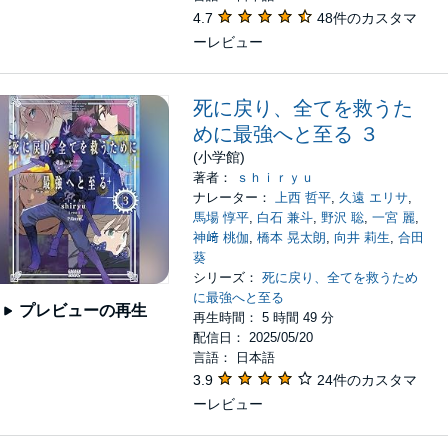
4.7
48件のカスタマ
ーレビュー
死に戻り、全てを救うた
めに最強へと至る ３
(小学館)
著者：
ｓｈｉｒｙｕ
ナレーター：
上西 哲平
,
久遠 エリサ
,
馬場 惇平
,
白石 兼斗
,
野沢 聡
,
一宮 麗
,
神﨑 桃伽
,
橋本 晃太朗
,
向井 莉生
,
合田
葵
シリーズ：
死に戻り、全てを救うため
に最強へと至る
プレビューの再生
再生時間： 5 時間 49 分
配信日： 2025/05/20
言語： 日本語
3.9
24件のカスタマ
ーレビュー