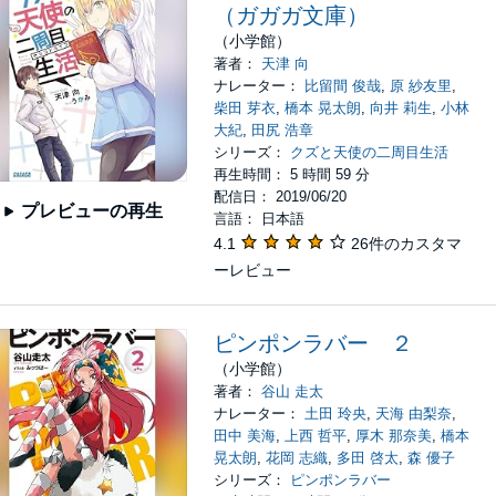
（ガガガ文庫）
（小学館）
著者：
天津 向
ナレーター：
比留間 俊哉
,
原 紗友里
,
柴田 芽衣
,
橋本 晃太朗
,
向井 莉生
,
小林
大紀
,
田尻 浩章
シリーズ：
クズと天使の二周目生活
再生時間： 5 時間 59 分
配信日： 2019/06/20
プレビューの再生
言語： 日本語
4.1
26件のカスタマ
ーレビュー
ピンポンラバー ２
（小学館）
著者：
谷山 走太
ナレーター：
土田 玲央
,
天海 由梨奈
,
田中 美海
,
上西 哲平
,
厚木 那奈美
,
橋本
晃太朗
,
花岡 志織
,
多田 啓太
,
森 優子
シリーズ：
ピンポンラバー