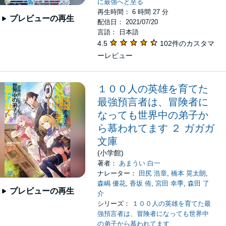
に最強へと至る
再生時間： 6 時間 27 分
プレビューの再生
配信日： 2021/07/20
言語： 日本語
4.5
102件のカスタマ
ーレビュー
１００人の英雄を育てた
最強預言者は、冒険者に
なっても世界中の弟子か
ら慕われてます ２ ガガガ
文庫
(小学館)
著者：
あまうい 白一
ナレーター：
田尻 浩章
,
橋本 晃太朗
,
森嶋 優花
,
香坂 侑
,
宮田 幸季
,
森田 了
プレビューの再生
介
シリーズ：
１００人の英雄を育てた最
強預言者は、冒険者になっても世界中
の弟子から慕われてます