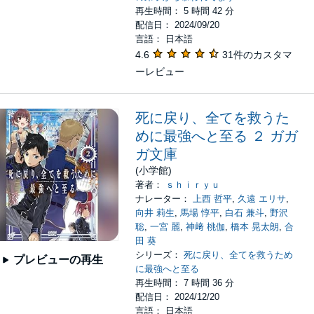
再生時間： 5 時間 42 分
配信日： 2024/09/20
言語： 日本語
4.6
31件のカスタマ
ーレビュー
死に戻り、全てを救うた
めに最強へと至る ２ ガガ
ガ文庫
(小学館)
著者：
ｓｈｉｒｙｕ
ナレーター：
上西 哲平
,
久遠 エリサ
,
向井 莉生
,
馬場 惇平
,
白石 兼斗
,
野沢
聡
,
一宮 麗
,
神﨑 桃伽
,
橋本 晃太朗
,
合
田 葵
シリーズ：
死に戻り、全てを救うため
プレビューの再生
に最強へと至る
再生時間： 7 時間 36 分
配信日： 2024/12/20
言語： 日本語