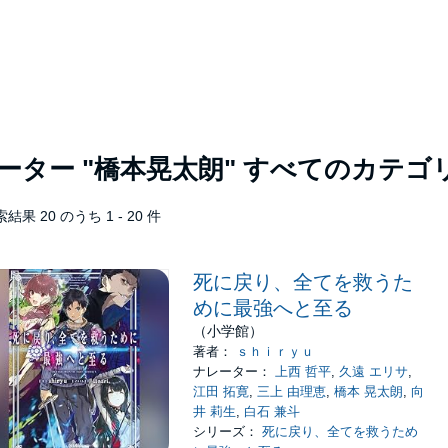
レーター
"橋本晃太朗"
すべてのカテゴ
結果 20 のうち 1 - 20 件
死に戻り、全てを救うた
めに最強へと至る
（小学館）
著者：
ｓｈｉｒｙｕ
ナレーター：
上西 哲平
,
久遠 エリサ
,
江田 拓寛
,
三上 由理恵
,
橋本 晃太朗
,
向
井 莉生
,
白石 兼斗
シリーズ：
死に戻り、全てを救うため