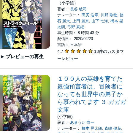
（小学館）
著者：
長谷 敏司
ナレーター：
田尻 浩章
,
川野 剛稔
,
德
石 勝大
,
上田 麗奈
,
山下 七海
,
橋本 晃
太朗
,
弓野 真紀
再生時間： 8 時間 43 分
配信日： 2020/02/20
言語： 日本語
4.7
13件のカスタマ
プレビューの再生
ーレビュー
１００人の英雄を育てた
最強預言者は、冒険者に
なっても世界中の弟子か
ら慕われてます ３ ガガガ
文庫
(小学館)
著者：
あまうい 白一
ナレーター：
橋本 晃太朗
,
森嶋 優花
,