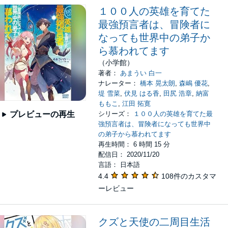
１００人の英雄を育てた
最強預言者は、冒険者に
なっても世界中の弟子か
ら慕われてます
（小学館）
著者：
あまうい 白一
ナレーター：
橋本 晃太朗
,
森嶋 優花
,
堤 雪菜
,
伏見 はる香
,
田尻 浩章
,
納富
ももこ
,
江田 拓寛
シリーズ：
１００人の英雄を育てた最
プレビューの再生
強預言者は、冒険者になっても世界中
の弟子から慕われてます
再生時間： 6 時間 15 分
配信日： 2020/11/20
言語： 日本語
4.4
108件のカスタマ
ーレビュー
クズと天使の二周目生活