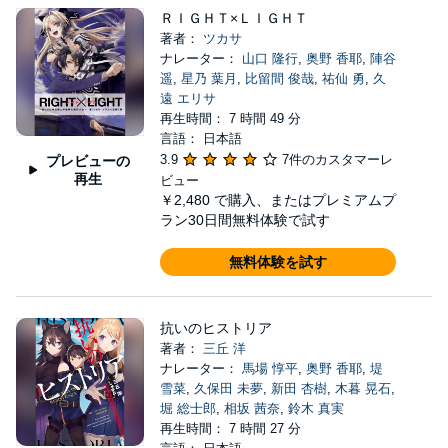
ＲＩＧＨＴ×ＬＩＧＨＴ
著者：
ツカサ
ナレーター：
山口 隆行
,
奥野 香耶
,
陣谷
遥
,
星乃 葉月
,
比留間 俊哉
,
祐仙 勇
,
久
遠 エリサ
再生時間： 7 時間 49 分
言語： 日本語
3.9
7件のカスタマーレ
プレビューの
再生
ビュー
￥2,480
で購入、またはプレミアムプ
ラン30日間無料体験で試す
無料体験を試す
抗いのヒストリア
著者：
三丘 洋
ナレーター：
馬場 惇平
,
奥野 香耶
,
堤
雪菜
,
久保田 未夢
,
新田 杏樹
,
木暮 晃石
,
堀 総士郎
,
相坂 茜奈
,
鈴木 真実
再生時間： 7 時間 27 分