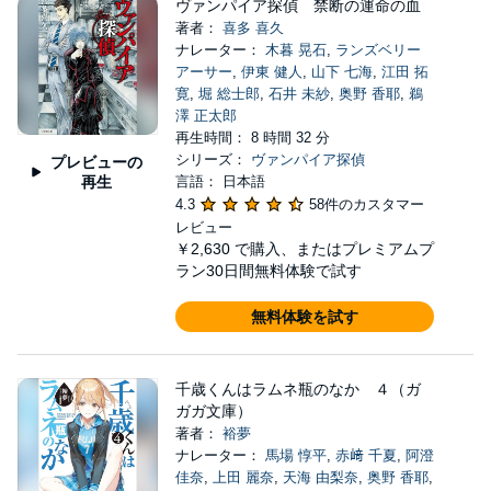
ヴァンパイア探偵 禁断の運命の血
著者：
喜多 喜久
ナレーター：
木暮 晃石
,
ランズベリー
アーサー
,
伊東 健人
,
山下 七海
,
江田 拓
寛
,
堀 総士郎
,
石井 未紗
,
奥野 香耶
,
鵜
澤 正太郎
再生時間： 8 時間 32 分
シリーズ：
ヴァンパイア探偵
プレビューの
再生
言語： 日本語
4.3
58件のカスタマー
レビュー
￥2,630
で購入、またはプレミアムプ
ラン30日間無料体験で試す
無料体験を試す
千歳くんはラムネ瓶のなか ４（ガ
ガガ文庫）
著者：
裕夢
ナレーター：
馬場 惇平
,
赤﨑 千夏
,
阿澄
佳奈
,
上田 麗奈
,
天海 由梨奈
,
奥野 香耶
,