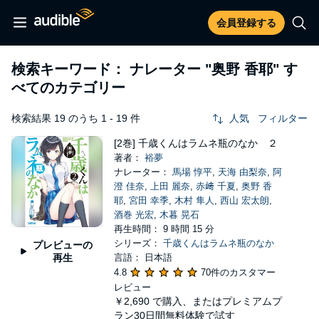
会員登録する
検索キーワード： ナレーター
"奥野 香耶"
す
べてのカテゴリー
検索結果 19 のうち 1 - 19 件
人気
フィルター
[2巻] 千歳くんはラムネ瓶のなか ２
著者：
裕夢
ナレーター：
馬場 惇平
,
天海 由梨奈
,
阿
澄 佳奈
,
上田 麗奈
,
赤﨑 千夏
,
奥野 香
耶
,
宮田 幸季
,
木村 隼人
,
西山 宏太朗
,
酒巻 光宏
,
木暮 晃石
再生時間： 9 時間 15 分
シリーズ：
千歳くんはラムネ瓶のなか
プレビューの
再生
言語： 日本語
4.8
70件のカスタマー
レビュー
￥2,690
で購入、またはプレミアムプ
ラン30日間無料体験で試す