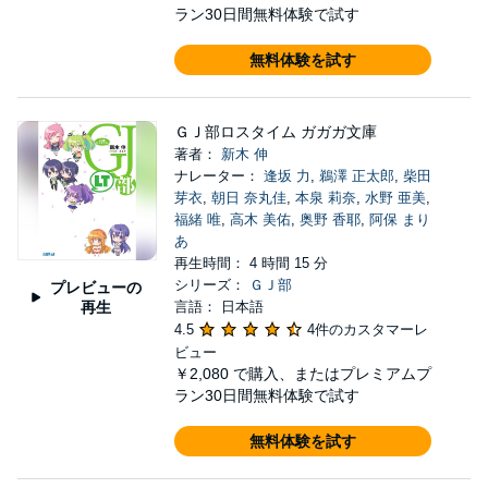
ラン30日間無料体験で試す
無料体験を試す
ＧＪ部ロスタイム ガガガ文庫
著者：
新木 伸
ナレーター：
逢坂 力
,
鵜澤 正太郎
,
柴田
芽衣
,
朝日 奈丸佳
,
本泉 莉奈
,
水野 亜美
,
福緒 唯
,
高木 美佑
,
奥野 香耶
,
阿保 まり
あ
再生時間： 4 時間 15 分
シリーズ：
ＧＪ部
プレビューの
再生
言語： 日本語
4.5
4件のカスタマーレ
ビュー
￥2,080
で購入、またはプレミアムプ
ラン30日間無料体験で試す
無料体験を試す