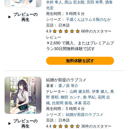
木村 隼人
,
西山 宏太朗
,
宮田 幸季
,
酒巻
光宏
再生時間： 9 時間 6 分
プレビューの
再生
シリーズ：
千歳くんはラムネ瓶のなか
言語： 日本語
4.9
66件のカスタマー
レビュー
￥2,690
で購入、またはプレミアムプ
ラン30日間無料体験で試す
無料体験を試す
結婚が前提のラブコメ
著者：
栗ノ原 草介
ナレーター：
山崎 健太郎
,
伊東 健人
,
奥
野 香耶
,
柳田 カンナ
,
南 早紀
,
花岡 志
織
,
比留間 俊哉
,
木暮 晃石
再生時間： 5 時間 4 分
シリーズ：
結婚が前提のラブコメ
言語： 日本語
プレビューの
再生
4.4
36件のカスタマー