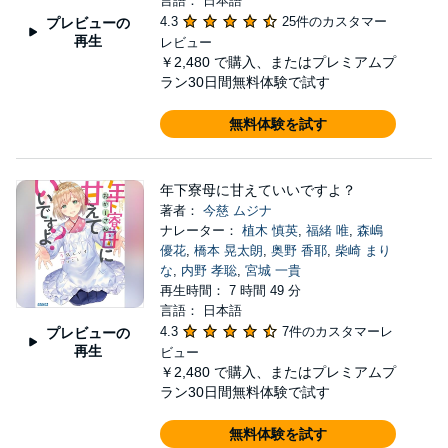
言語： 日本語
4.3
25件のカスタマー
プレビューの
再生
レビュー
￥2,480
で購入、またはプレミアムプ
ラン30日間無料体験で試す
無料体験を試す
年下寮母に甘えていいですよ？
著者：
今慈 ムジナ
ナレーター：
植木 慎英
,
福緒 唯
,
森嶋
優花
,
橋本 晃太朗
,
奥野 香耶
,
柴崎 まり
な
,
内野 孝聡
,
宮城 一貴
再生時間： 7 時間 49 分
言語： 日本語
4.3
7件のカスタマーレ
プレビューの
再生
ビュー
￥2,480
で購入、またはプレミアムプ
ラン30日間無料体験で試す
無料体験を試す