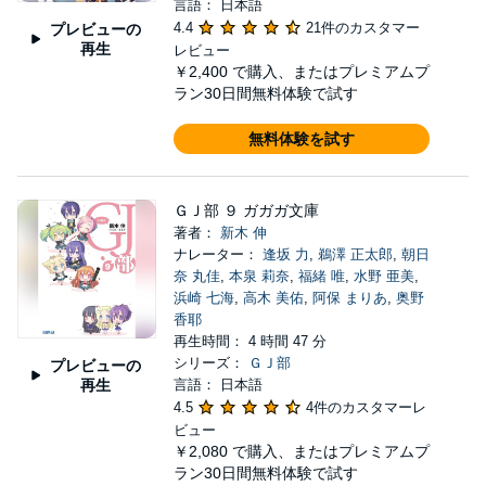
言語： 日本語
4.4
21件のカスタマー
プレビューの
再生
レビュー
￥2,400
で購入、またはプレミアムプ
ラン30日間無料体験で試す
無料体験を試す
ＧＪ部 ９ ガガガ文庫
著者：
新木 伸
ナレーター：
逢坂 力
,
鵜澤 正太郎
,
朝日
奈 丸佳
,
本泉 莉奈
,
福緒 唯
,
水野 亜美
,
浜崎 七海
,
高木 美佑
,
阿保 まりあ
,
奥野
香耶
再生時間： 4 時間 47 分
シリーズ：
ＧＪ部
プレビューの
再生
言語： 日本語
4.5
4件のカスタマーレ
ビュー
￥2,080
で購入、またはプレミアムプ
ラン30日間無料体験で試す