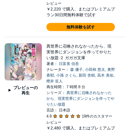
レビュー
￥2,220
で購入、またはプレミアムプ
ラン30日間無料体験で試す
無料体験を試す
異世界に召喚されなかったから、現
実世界にダンジョンを作ってやりた
い放題 ２ ガガガ文庫
著者：
日富美 信吾
ナレーター：
森 優子
,
小田柿 悠太
,
奥野
香耶
,
小孫 さくら
,
新田 杏樹
,
高木 美佑
,
樫井 笙人
再生時間： 7 時間 8 分
プレビューの
再生
シリーズ：
異世界に召喚されなかった
から、現実世界にダンジョンを作ってや
りたい放題
言語： 日本語
4.8
19件のカスタマー
レビュー
￥2,480
で購入、またはプレミアムプ