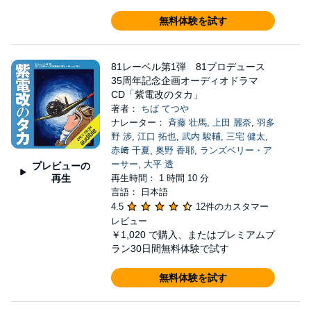
無料体験を試す
81レーベル第1弾 81プロデュース
35周年記念企画オーディオドラマ
CD「紫電改のタカ」
著者：
ちば てつや
ナレーター：
斉藤 壮馬
,
上田 麗奈
,
羽多
野 渉
,
江口 拓也
,
武内 駿輔
,
三宅 健太
,
赤﨑 千夏
,
奥野 香耶
,
ランズベリー・ア
ーサー
,
大平 透
プレビューの
再生
再生時間： 1 時間 10 分
言語： 日本語
4.5
12件のカスタマー
レビュー
￥1,020
で購入、またはプレミアムプ
ラン30日間無料体験で試す
無料体験を試す