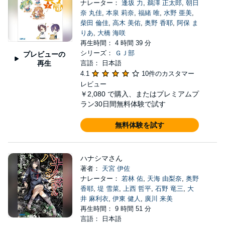
ナレーター：
逢坂 力
,
鵜澤 正太郎
,
朝日
奈 丸佳
,
本泉 莉奈
,
福緒 唯
,
水野 亜美
,
柴田 倫佳
,
高木 美佑
,
奥野 香耶
,
阿保 ま
りあ
,
大橋 海咲
再生時間： 4 時間 39 分
シリーズ：
ＧＪ部
プレビューの
再生
言語： 日本語
4.1
10件のカスタマー
レビュー
￥2,080
で購入、またはプレミアムプ
ラン30日間無料体験で試す
無料体験を試す
ハナシマさん
著者：
天宮 伊佐
ナレーター：
若林 佑
,
天海 由梨奈
,
奥野
香耶
,
堤 雪菜
,
上西 哲平
,
石野 竜三
,
大
井 麻利衣
,
伊東 健人
,
廣川 来美
再生時間： 9 時間 51 分
言語： 日本語