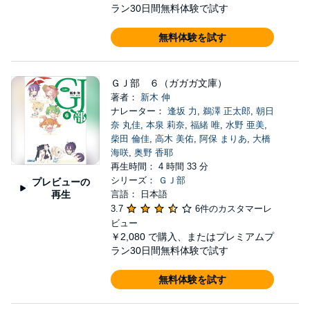
ラン30日間無料体験で試す
無料体験を試す
ＧＪ部 ６（ガガガ文庫）
著者：
新木 伸
ナレーター：
逢坂 力
,
鵜澤 正太郎
,
朝日
奈 丸佳
,
本泉 莉奈
,
福緒 唯
,
水野 亜美
,
柴田 倫佳
,
高木 美佑
,
阿保 まりあ
,
大橋
海咲
,
奥野 香耶
再生時間： 4 時間 33 分
シリーズ：
ＧＪ部
プレビューの
再生
言語： 日本語
3.7
6件のカスタマーレ
ビュー
￥2,080
で購入、またはプレミアムプ
ラン30日間無料体験で試す
無料体験を試す