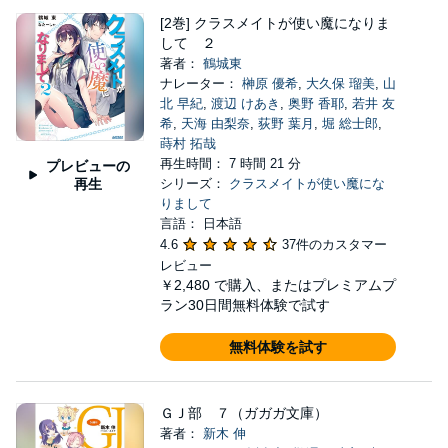
[2巻] クラスメイトが使い魔になりま
して ２
著者：
鶴城東
ナレーター：
榊原 優希
,
大久保 瑠美
,
山
北 早紀
,
渡辺 けあき
,
奥野 香耶
,
若井 友
希
,
天海 由梨奈
,
荻野 葉月
,
堀 総士郎
,
蒔村 拓哉
再生時間： 7 時間 21 分
プレビューの
再生
シリーズ：
クラスメイトが使い魔にな
りまして
言語： 日本語
4.6
37件のカスタマー
レビュー
￥2,480
で購入、またはプレミアムプ
ラン30日間無料体験で試す
無料体験を試す
ＧＪ部 ７（ガガガ文庫）
著者：
新木 伸