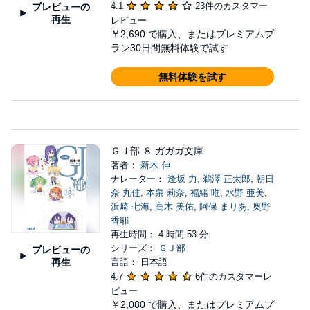
4.1
23件のカスタマー
プレビューの
再生
レビュー
￥2,690
で購入、またはプレミアムプ
ラン30日間無料体験で試す
無料体験を試す
ＧＪ部 ８ ガガガ文庫
著者：
新木 伸
ナレーター：
逢坂 力
,
鵜澤 正太郎
,
朝日
奈 丸佳
,
本泉 莉奈
,
福緒 唯
,
水野 亜美
,
浜崎 七海
,
高木 美佑
,
阿保 まりあ
,
奥野
香耶
再生時間： 4 時間 53 分
シリーズ：
ＧＪ部
プレビューの
再生
言語： 日本語
4.7
6件のカスタマーレ
ビュー
￥2,080
で購入、またはプレミアムプ