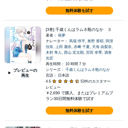
無料体験を試す
[3巻] 千歳くんはラムネ瓶のなか ３
著者：
裕夢
ナレーター：
馬場 惇平
,
奥野 香耶
,
阿澄
佳奈
,
上田 麗奈
,
赤﨑 千夏
,
天海 由梨奈
,
木村 隼人
,
西山 宏太朗
,
宮田 幸季
,
酒巻
光宏
再生時間： 10 時間 7 分
シリーズ：
千歳くんはラムネ瓶のなか
プレビューの
再生
言語： 日本語
4.6
53件のカスタマー
レビュー
￥2,690
で購入、またはプレミアムプ
ラン30日間無料体験で試す
無料体験を試す