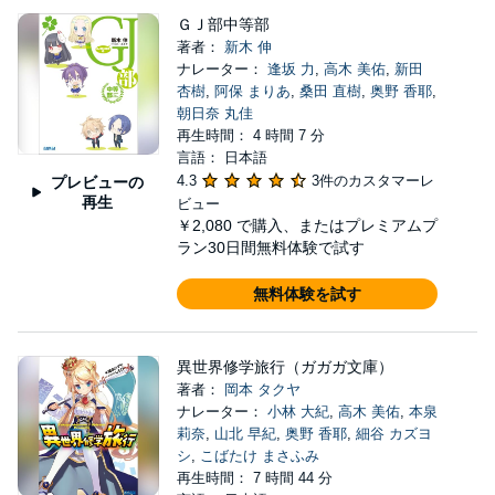
ＧＪ部中等部
著者：
新木 伸
ナレーター：
逢坂 力
,
高木 美佑
,
新田
杏樹
,
阿保 まりあ
,
桑田 直樹
,
奥野 香耶
,
朝日奈 丸佳
再生時間： 4 時間 7 分
言語： 日本語
4.3
3件のカスタマーレ
プレビューの
再生
ビュー
￥2,080
で購入、またはプレミアムプ
ラン30日間無料体験で試す
無料体験を試す
異世界修学旅行（ガガガ文庫）
著者：
岡本 タクヤ
ナレーター：
小林 大紀
,
高木 美佑
,
本泉
莉奈
,
山北 早紀
,
奥野 香耶
,
細谷 カズヨ
シ
,
こばたけ まさふみ
再生時間： 7 時間 44 分