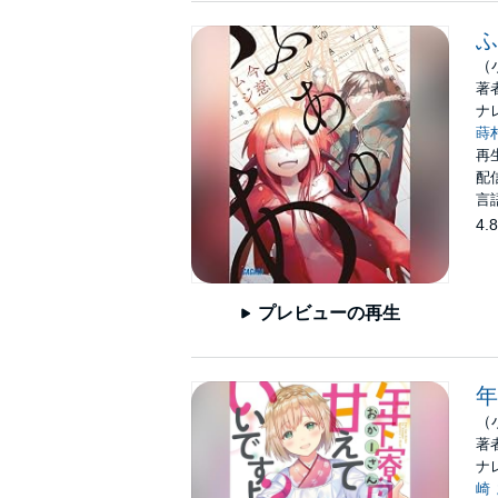
ふ
（
著
ナ
蒔
再生
配信
言
4.8
プレビューの再生
年
（
著
ナ
崎