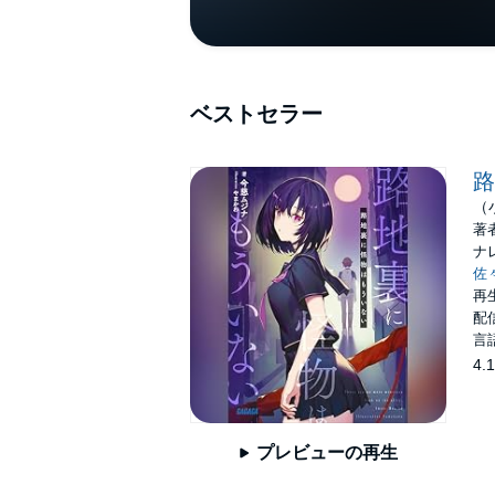
ベストセラー
路
（
著
ナ
佐
再生
配信
言
4.1
プレビューの再生