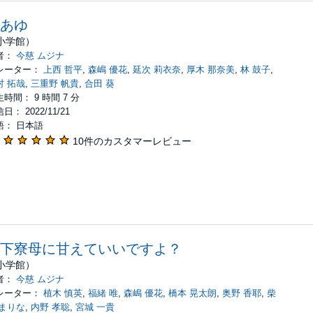
あゆ
小学館）
者：
今慈 ムジナ
レーター：
上西 哲平
,
森嶋 優花
,
延次 莉衣奈
,
厚木 那奈美
,
林 鼓子
,
村 拓哉
,
三重野 帆貴
,
合田 葵
時間： 9 時間 7 分
日： 2022/11/21
語： 日本語
10件のカスタマーレビュー
下寮母に甘えていいですよ？
小学館）
者：
今慈 ムジナ
レーター：
植木 慎英
,
福緒 唯
,
森嶋 優花
,
橋本 晃太朗
,
奥野 香耶
,
柴
 まりな
,
内野 孝聡
,
宮城 一貴