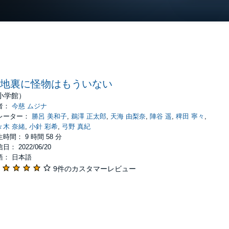
地裏に怪物はもういない
小学館）
者：
今慈 ムジナ
レーター：
勝呂 美和子
,
鵜澤 正太郎
,
天海 由梨奈
,
陣谷 遥
,
稗田 寧々
,
々木 奈緒
,
小針 彩希
,
弓野 真紀
時間： 9 時間 58 分
日： 2022/06/20
語： 日本語
9件のカスタマーレビュー