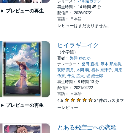
シリーズ：
ハル遠カラジ
再生時間： 14 時間 45 分
プレビューの再生
配信日： 2026/07/21
言語： 日本語
レビューはまだありません。
ヒイラギエイク
（小学館）
著者：
海津 ゆたか
ナレーター：
桑田 直樹
,
厚木 那奈美
,
荻野 葉月
,
木間 萌
,
横林 奈津子
,
川原
伶奈
,
千先 広大
,
堀 総士郎
再生時間： 8 時間 13 分
配信日： 2021/02/22
言語： 日本語
4.5
24件のカスタマ
プレビューの再生
ーレビュー
とある飛空士への恋歌