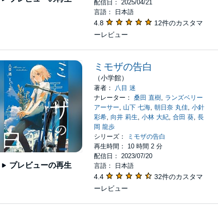
配信日： 2025/04/21
言語： 日本語
4.8
12件のカスタマ
ーレビュー
ミモザの告白
（小学館）
著者：
八目 迷
ナレーター：
桑田 直樹
,
ランズベリー
アーサー
,
山下 七海
,
朝日奈 丸佳
,
小針
彩希
,
向井 莉生
,
小林 大紀
,
合田 葵
,
長
岡 龍歩
シリーズ：
ミモザの告白
再生時間： 10 時間 2 分
配信日： 2023/07/20
プレビューの再生
言語： 日本語
4.4
32件のカスタマ
ーレビュー