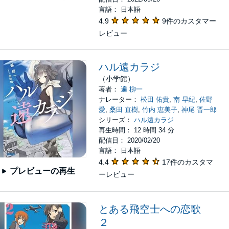
言語： 日本語
4.9
9件のカスタマー
レビュー
ハル遠カラジ
（小学館）
著者：
遍 柳一
ナレーター：
松田 佑貴
,
南 早紀
,
佐野
愛
,
桑田 直樹
,
竹内 恵美子
,
神尾 晋一郎
シリーズ：
ハル遠カラジ
再生時間： 12 時間 34 分
配信日： 2020/02/20
言語： 日本語
4.4
17件のカスタマ
プレビューの再生
ーレビュー
とある飛空士への恋歌
２