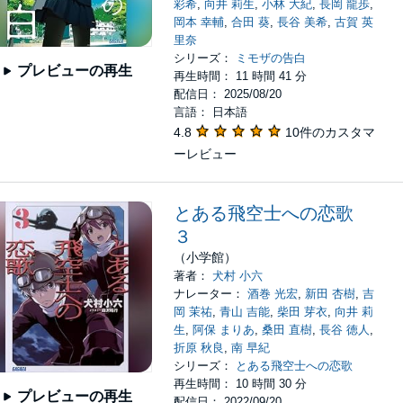
彩希
,
向井 莉生
,
小林 大紀
,
長岡 龍歩
,
岡本 幸輔
,
合田 葵
,
長谷 美希
,
古賀 英
里奈
シリーズ：
ミモザの告白
プレビューの再生
再生時間： 11 時間 41 分
配信日： 2025/08/20
言語： 日本語
4.8
10件のカスタマ
ーレビュー
とある飛空士への恋歌
３
（小学館）
著者：
犬村 小六
ナレーター：
酒巻 光宏
,
新田 杏樹
,
吉
岡 茉祐
,
青山 吉能
,
柴田 芽衣
,
向井 莉
生
,
阿保 まりあ
,
桑田 直樹
,
長谷 徳人
,
折原 秋良
,
南 早紀
シリーズ：
とある飛空士への恋歌
再生時間： 10 時間 30 分
プレビューの再生
配信日： 2022/09/20