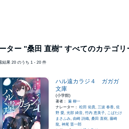
レーター
"桑田 直樹"
すべてのカテゴリ
結果 20 のうち 1 - 20 件
ハル遠カラジ４ ガガガ
文庫
(小学館)
著者：
遍 柳一
ナレーター：
松田 佑貴
,
三波 春香
,
佐
野 愛
,
光部 綺音
,
竹内 恵美子
,
こばたけ
まさふみ
,
由崎 詩織
,
桑田 直樹
,
藤崎
龍
,
神尾 晋一郎