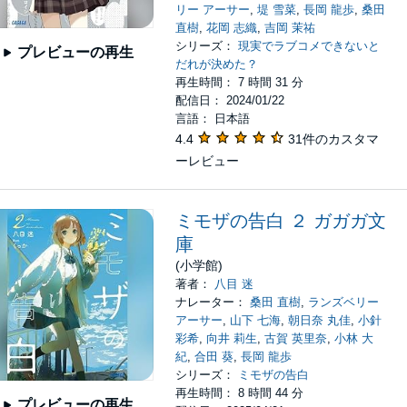
リー アーサー
,
堤 雪菜
,
長岡 龍歩
,
桑田
直樹
,
花岡 志織
,
吉岡 茉祐
シリーズ：
現実でラブコメできないと
プレビューの再生
だれが決めた？
再生時間： 7 時間 31 分
配信日： 2024/01/22
言語： 日本語
4.4
31件のカスタマ
ーレビュー
ミモザの告白 ２ ガガガ文
庫
(小学館)
著者：
八目 迷
ナレーター：
桑田 直樹
,
ランズベリー
アーサー
,
山下 七海
,
朝日奈 丸佳
,
小針
彩希
,
向井 莉生
,
古賀 英里奈
,
小林 大
紀
,
合田 葵
,
長岡 龍歩
シリーズ：
ミモザの告白
再生時間： 8 時間 44 分
プレビューの再生