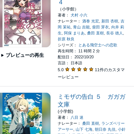
４
（小学館）
著者：
犬村 小六
ナレーター：
酒巻 光宏
,
新田 杏樹
,
吉
岡 茉祐
,
青山 吉能
,
柴田 芽衣
,
向井 莉
生
,
阿保 まりあ
,
桑田 直樹
,
長谷 徳人
,
折原 秋良
シリーズ：
とある飛空士への恋歌
再生時間： 11 時間 2 分
プレビューの再生
配信日： 2022/10/20
言語： 日本語
5.0
11件のカスタマ
ーレビュー
ミモザの告白 ５ ガガガ
文庫
(小学館)
著者：
八目 迷
ナレーター：
桑田 直樹
,
ランズベリー
アーサー
,
山下 七海
,
朝日奈 丸佳
,
小針