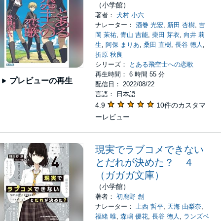
（小学館）
著者：
犬村 小六
ナレーター：
酒巻 光宏
,
新田 杏樹
,
吉
岡 茉祐
,
青山 吉能
,
柴田 芽衣
,
向井 莉
生
,
阿保 まりあ
,
桑田 直樹
,
長谷 徳人
,
折原 秋良
シリーズ：
とある飛空士への恋歌
再生時間： 6 時間 55 分
プレビューの再生
配信日： 2022/08/22
言語： 日本語
4.9
10件のカスタマ
ーレビュー
現実でラブコメできない
とだれが決めた？ ４
（ガガガ文庫）
（小学館）
著者：
初鹿野 創
ナレーター：
上西 哲平
,
天海 由梨奈
,
福緒 唯
,
森嶋 優花
,
長谷 徳人
,
ランズベ