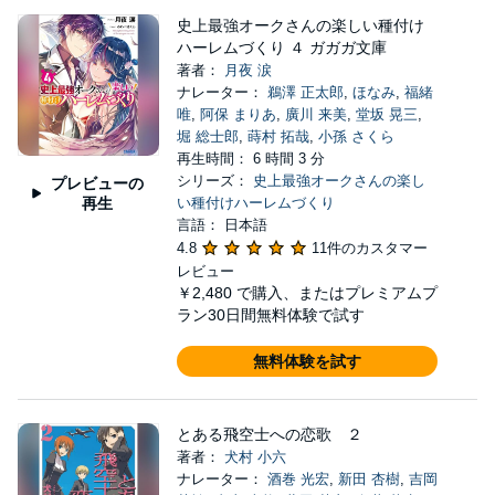
史上最強オークさんの楽しい種付け
ハーレムづくり ４ ガガガ文庫
著者：
月夜 涙
ナレーター：
鵜澤 正太郎
,
ほなみ
,
福緒
唯
,
阿保 まりあ
,
廣川 来美
,
堂坂 晃三
,
堀 総士郎
,
蒔村 拓哉
,
小孫 さくら
再生時間： 6 時間 3 分
シリーズ：
史上最強オークさんの楽し
プレビューの
再生
い種付けハーレムづくり
言語： 日本語
4.8
11件のカスタマー
レビュー
￥2,480
で購入、またはプレミアムプ
ラン30日間無料体験で試す
無料体験を試す
とある飛空士への恋歌 ２
著者：
犬村 小六
ナレーター：
酒巻 光宏
,
新田 杏樹
,
吉岡