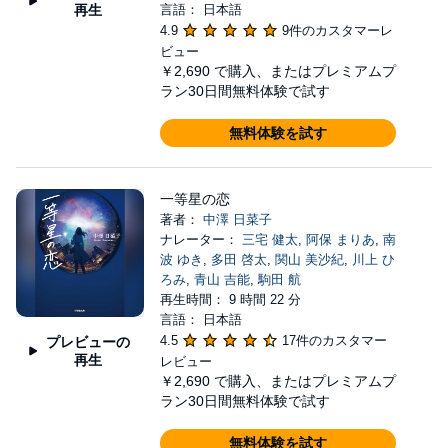
再生
言語： 日本語
4.9
9件のカスタマーレ
ビュー
￥2,690
で購入、またはプレミアムプ
ラン30日間無料体験で試す
無料体験を試す
一等星の恋
著者：
中澤 日菜子
ナレーター：
三宅 健太
,
阿保 まりあ
,
南
波 ゆき
,
多田 啓太
,
関山 美沙紀
,
川上 ひ
ろみ
,
青山 吉能
,
駒田 航
再生時間： 9 時間 22 分
言語： 日本語
4.5
17件のカスタマー
プレビューの
再生
レビュー
￥2,690
で購入、またはプレミアムプ
ラン30日間無料体験で試す
無料体験を試す