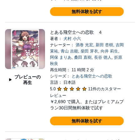
無料体験を試す
とある飛空士への恋歌 ４
著者：
犬村 小六
ナレーター：
酒巻 光宏
,
新田 杏樹
,
吉岡
茉祐
,
青山 吉能
,
柴田 芽衣
,
向井 莉生
,
阿保 まりあ
,
桑田 直樹
,
長谷 徳人
,
折原
秋良
再生時間： 11 時間 2 分
シリーズ：
とある飛空士への恋歌
プレビューの
再生
言語： 日本語
5.0
11件のカスタマー
レビュー
￥2,690
で購入、またはプレミアムプ
ラン30日間無料体験で試す
無料体験を試す