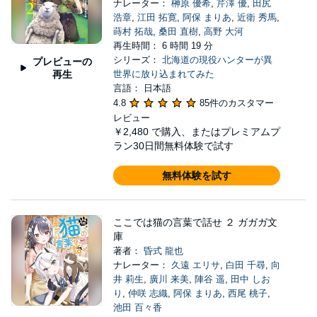
ナレーター：
榊原 優希
,
芹澤 優
,
田尻
浩章
,
江田 拓寛
,
阿保 まりあ
,
近衛 秀馬
,
蒔村 拓哉
,
桑田 直樹
,
高野 大河
再生時間： 6 時間 19 分
シリーズ：
北海道の現役ハンターが異
プレビューの
再生
世界に放り込まれてみた
言語： 日本語
4.8
85件のカスタマー
レビュー
￥2,480
で購入、またはプレミアムプ
ラン30日間無料体験で試す
無料体験を試す
ここでは猫の言葉で話せ ２ ガガガ文
庫
著者：
昏式 龍也
ナレーター：
久遠 エリサ
,
白田 千尋
,
向
井 莉生
,
廣川 来美
,
陣谷 遥
,
田中 しお
り
,
仲咲 志織
,
阿保 まりあ
,
西尾 桃子
,
池田 百々香