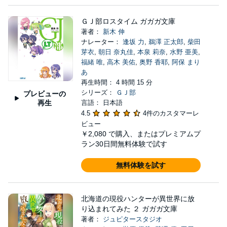
ＧＪ部ロスタイム ガガガ文庫
著者：
新木 伸
ナレーター：
逢坂 力
,
鵜澤 正太郎
,
柴田
芽衣
,
朝日 奈丸佳
,
本泉 莉奈
,
水野 亜美
,
福緒 唯
,
高木 美佑
,
奥野 香耶
,
阿保 まり
あ
再生時間： 4 時間 15 分
シリーズ：
ＧＪ部
プレビューの
再生
言語： 日本語
4.5
4件のカスタマーレ
ビュー
￥2,080
で購入、またはプレミアムプ
ラン30日間無料体験で試す
無料体験を試す
北海道の現役ハンターが異世界に放
り込まれてみた ２ ガガガ文庫
著者：
ジュピタースタジオ