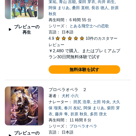
茉祐
,
青山 吉能
,
柴田 芽衣
,
向井 莉生
,
阿保 まりあ
,
桑田 直樹
,
長谷 徳人
,
折原
秋良
再生時間： 6 時間 55 分
シリーズ：
とある飛空士への恋歌
プレビューの
再生
言語： 日本語
4.9
10件のカスタマー
レビュー
￥2,480
で購入、またはプレミアムプ
ラン30日間無料体験で試す
無料体験を試す
プロペラオペラ ２
著者：
犬村 小六
ナレーター：
田尻 浩章
,
土田 玲央
,
大久
保 瑠美
,
春川 友紀
,
阿保 まりあ
,
柴田 芽
衣
,
藤井 隼
,
折原 秋良
,
多田 啓太
再生時間： 11 時間 8 分
シリーズ：
プロペラオペラ
言語： 日本語
プレビューの