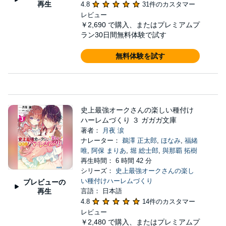
再生
4.8
31件のカスタマー
レビュー
￥2,690
で購入、またはプレミアムプ
ラン30日間無料体験で試す
無料体験を試す
史上最強オークさんの楽しい種付け
ハーレムづくり ３ ガガガ文庫
著者：
月夜 涙
ナレーター：
鵜澤 正太郎
,
ほなみ
,
福緒
唯
,
阿保 まりあ
,
堀 総士郎
,
與那覇 拓樹
再生時間： 6 時間 42 分
シリーズ：
史上最強オークさんの楽し
い種付けハーレムづくり
プレビューの
再生
言語： 日本語
4.8
14件のカスタマー
レビュー
￥2,480
で購入、またはプレミアムプ