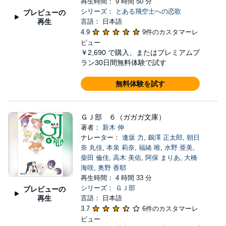
再生時間： 9 時間 50 分
シリーズ：
とある飛空士への恋歌
プレビューの
再生
言語： 日本語
4.9
9件のカスタマーレ
ビュー
￥2,690
で購入、またはプレミアムプ
ラン30日間無料体験で試す
無料体験を試す
ＧＪ部 ６（ガガガ文庫）
著者：
新木 伸
ナレーター：
逢坂 力
,
鵜澤 正太郎
,
朝日
奈 丸佳
,
本泉 莉奈
,
福緒 唯
,
水野 亜美
,
柴田 倫佳
,
高木 美佑
,
阿保 まりあ
,
大橋
海咲
,
奥野 香耶
再生時間： 4 時間 33 分
シリーズ：
ＧＪ部
プレビューの
再生
言語： 日本語
3.7
6件のカスタマーレ
ビュー