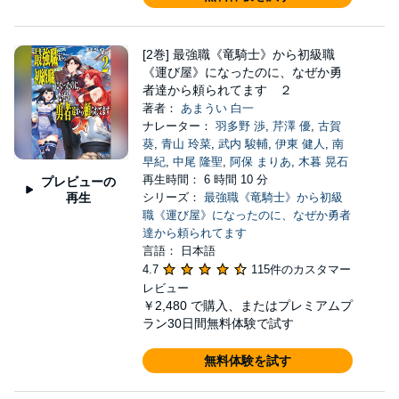
[2巻] 最強職《竜騎士》から初級職
《運び屋》になったのに、なぜか勇
者達から頼られてます ２
著者：
あまうい 白一
ナレーター：
羽多野 渉
,
芹澤 優
,
古賀
葵
,
青山 玲菜
,
武内 駿輔
,
伊東 健人
,
南
早紀
,
中尾 隆聖
,
阿保 まりあ
,
木暮 晃石
再生時間： 6 時間 10 分
プレビューの
再生
シリーズ：
最強職《竜騎士》から初級
職《運び屋》になったのに、なぜか勇者
達から頼られてます
言語： 日本語
4.7
115件のカスタマー
レビュー
￥2,480
で購入、またはプレミアムプ
ラン30日間無料体験で試す
無料体験を試す