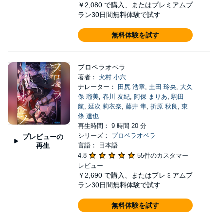
￥2,080
で購入、またはプレミアムプ
ラン30日間無料体験で試す
無料体験を試す
プロペラオペラ
著者：
犬村 小六
ナレーター：
田尻 浩章
,
土田 玲央
,
大久
保 瑠美
,
春川 友紀
,
阿保 まりあ
,
駒田
航
,
延次 莉衣奈
,
藤井 隼
,
折原 秋良
,
東
條 達也
再生時間： 9 時間 20 分
シリーズ：
プロペラオペラ
プレビューの
再生
言語： 日本語
4.8
55件のカスタマー
レビュー
￥2,690
で購入、またはプレミアムプ
ラン30日間無料体験で試す
無料体験を試す