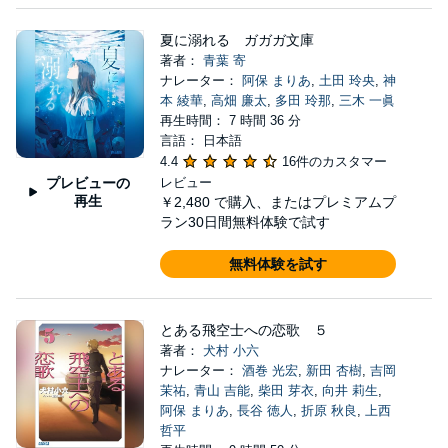
夏に溺れる ガガガ文庫
著者：
青葉 寄
ナレーター：
阿保 まりあ
,
土田 玲央
,
神
本 綾華
,
高畑 廉太
,
多田 玲那
,
三木 一眞
再生時間： 7 時間 36 分
言語： 日本語
4.4
16件のカスタマー
プレビューの
レビュー
再生
￥2,480
で購入、またはプレミアムプ
ラン30日間無料体験で試す
無料体験を試す
とある飛空士への恋歌 ５
著者：
犬村 小六
ナレーター：
酒巻 光宏
,
新田 杏樹
,
吉岡
茉祐
,
青山 吉能
,
柴田 芽衣
,
向井 莉生
,
阿保 まりあ
,
長谷 徳人
,
折原 秋良
,
上西
哲平