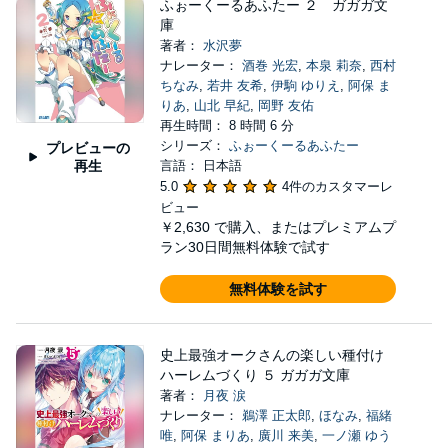
ふぉーくーるあふたー ２ ガガガ文
庫
著者：
水沢夢
ナレーター：
酒巻 光宏
,
本泉 莉奈
,
西村
ちなみ
,
若井 友希
,
伊駒 ゆりえ
,
阿保 ま
りあ
,
山北 早紀
,
岡野 友佑
再生時間： 8 時間 6 分
シリーズ：
ふぉーくーるあふたー
プレビューの
再生
言語： 日本語
5.0
4件のカスタマーレ
ビュー
￥2,630
で購入、またはプレミアムプ
ラン30日間無料体験で試す
無料体験を試す
史上最強オークさんの楽しい種付け
ハーレムづくり ５ ガガガ文庫
著者：
月夜 涙
ナレーター：
鵜澤 正太郎
,
ほなみ
,
福緒
唯
,
阿保 まりあ
,
廣川 来美
,
一ノ瀬 ゆう