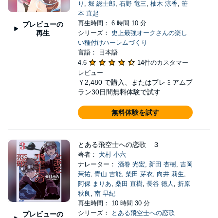
り
,
堀 総士郎
,
石野 竜三
,
柚木 涼香
,
笹
本 直起
再生時間： 6 時間 10 分
プレビューの
再生
シリーズ：
史上最強オークさんの楽し
い種付けハーレムづくり
言語： 日本語
4.6
14件のカスタマー
レビュー
￥2,480
で購入、またはプレミアムプ
ラン30日間無料体験で試す
無料体験を試す
とある飛空士への恋歌 ３
著者：
犬村 小六
ナレーター：
酒巻 光宏
,
新田 杏樹
,
吉岡
茉祐
,
青山 吉能
,
柴田 芽衣
,
向井 莉生
,
阿保 まりあ
,
桑田 直樹
,
長谷 徳人
,
折原
秋良
,
南 早紀
再生時間： 10 時間 30 分
シリーズ：
とある飛空士への恋歌
プレビューの