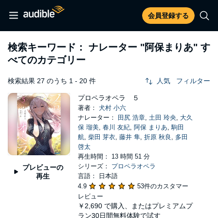
会員登録する
検索キーワード： ナレーター
"阿保まりあ"
す
べてのカテゴリー
検索結果 27 のうち 1 - 20 件
人気
フィルター
プロペラオペラ ５
著者：
犬村 小六
ナレーター：
田尻 浩章
,
土田 玲央
,
大久
保 瑠美
,
春川 友紀
,
阿保 まりあ
,
駒田
航
,
柴田 芽衣
,
藤井 隼
,
折原 秋良
,
多田
啓太
再生時間： 13 時間 51 分
シリーズ：
プロペラオペラ
プレビューの
再生
言語： 日本語
4.9
53件のカスタマー
レビュー
￥2,690
で購入、またはプレミアムプ
ラン30日間無料体験で試す