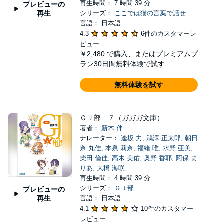
再生時間： 7 時間 39 分
プレビューの
再生
シリーズ：
ここでは猫の言葉で話せ
言語： 日本語
4.3
6件のカスタマーレ
ビュー
￥2,480
で購入、またはプレミアムプ
ラン30日間無料体験で試す
無料体験を試す
ＧＪ部 ７（ガガガ文庫）
著者：
新木 伸
ナレーター：
逢坂 力
,
鵜澤 正太郎
,
朝日
奈 丸佳
,
本泉 莉奈
,
福緒 唯
,
水野 亜美
,
柴田 倫佳
,
高木 美佑
,
奥野 香耶
,
阿保 ま
りあ
,
大橋 海咲
再生時間： 4 時間 39 分
シリーズ：
ＧＪ部
プレビューの
再生
言語： 日本語
4.1
10件のカスタマー
レビュー