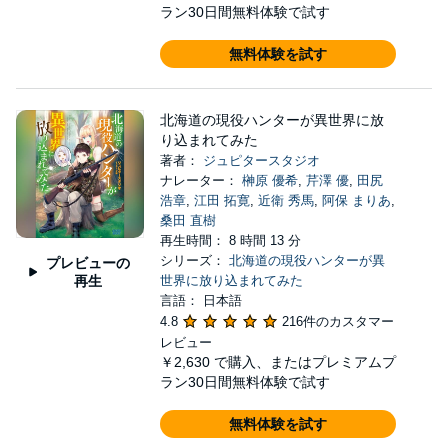
ラン30日間無料体験で試す
無料体験を試す
北海道の現役ハンターが異世界に放
り込まれてみた
著者：
ジュピタースタジオ
ナレーター：
榊原 優希
,
芹澤 優
,
田尻
浩章
,
江田 拓寛
,
近衛 秀馬
,
阿保 まりあ
,
桑田 直樹
再生時間： 8 時間 13 分
シリーズ：
北海道の現役ハンターが異
プレビューの
再生
世界に放り込まれてみた
言語： 日本語
4.8
216件のカスタマー
レビュー
￥2,630
で購入、またはプレミアムプ
ラン30日間無料体験で試す
無料体験を試す