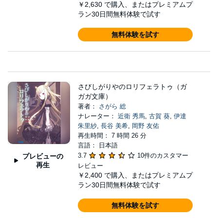
￥2,630
で購入、またはプレミアムプ
ラン30日間無料体験で試す
無料体験を試す
さびしがりやのロリフェラトゥ（ガ
ガガ文庫）
著者：
さがら 総
ナレーター：
近衛 秀馬
,
古賀 葵
,
伊達
朱里紗
,
長谷 美希
,
岡野 友佑
再生時間： 7 時間 26 分
言語： 日本語
3.7
10件のカスタマー
プレビューの
再生
レビュー
￥2,400
で購入、またはプレミアムプ
ラン30日間無料体験で試す
無料体験を試す