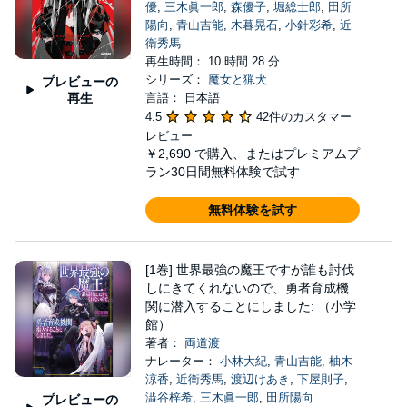
優
,
三木眞一郎
,
森優子
,
堀総士郎
,
田所
陽向
,
青山吉能
,
木暮晃石
,
小針彩希
,
近
衛秀馬
再生時間： 10 時間 28 分
シリーズ：
魔女と猟犬
プレビューの
再生
言語： 日本語
4.5
42件のカスタマー
レビュー
￥2,690
で購入、またはプレミアムプ
ラン30日間無料体験で試す
無料体験を試す
[1巻] 世界最強の魔王ですが誰も討伐
しにきてくれないので、勇者育成機
関に潜入することにしました: （小学
館）
著者：
両道渡
ナレーター：
小林大紀
,
青山吉能
,
柚木
涼香
,
近衛秀馬
,
渡辺けあき
,
下屋則子
,
澁谷梓希
,
三木眞一郎
,
田所陽向
プレビューの