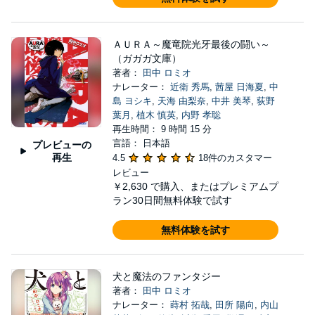
ＡＵＲＡ～魔竜院光牙最後の闘い～
（ガガガ文庫）
著者：
田中 ロミオ
ナレーター：
近衛 秀馬
,
茜屋 日海夏
,
中
島 ヨシキ
,
天海 由梨奈
,
中井 美琴
,
荻野
葉月
,
植木 慎英
,
内野 孝聡
再生時間： 9 時間 15 分
言語： 日本語
プレビューの
再生
4.5
18件のカスタマー
レビュー
￥2,630
で購入、またはプレミアムプ
ラン30日間無料体験で試す
無料体験を試す
犬と魔法のファンタジー
著者：
田中 ロミオ
ナレーター：
蒔村 拓哉
,
田所 陽向
,
内山