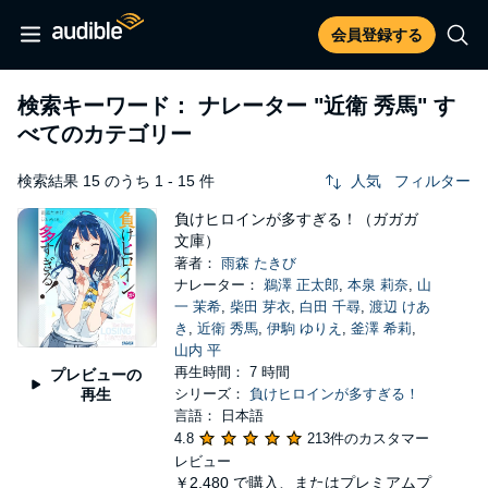
会員登録する
検索キーワード： ナレーター
"近衛 秀馬"
す
べてのカテゴリー
検索結果 15 のうち 1 - 15 件
人気
フィルター
負けヒロインが多すぎる！（ガガガ
文庫）
著者：
雨森 たきび
ナレーター：
鵜澤 正太郎
,
本泉 莉奈
,
山
一 茉希
,
柴田 芽衣
,
白田 千尋
,
渡辺 けあ
き
,
近衛 秀馬
,
伊駒 ゆりえ
,
釜澤 希莉
,
山内 平
再生時間： 7 時間
プレビューの
再生
シリーズ：
負けヒロインが多すぎる！
言語： 日本語
4.8
213件のカスタマー
レビュー
￥2,480
で購入、またはプレミアムプ