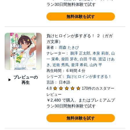
ラン30日間無料体験で試す
無料体験を試す
負けヒロインが多すぎる！ ２（ガガ
ガ文庫）
著者：
雨森 たきび
ナレーター：
鵜澤 正太郎
,
本泉 莉奈
,
山
一 茉希
,
柴田 芽衣
,
白田 千尋
,
渡辺 けあ
き
,
近衛 秀馬
,
釜澤 希莉
,
山内 平
再生時間： 6 時間 4 分
シリーズ：
負けヒロインが多すぎる！
プレビューの
再生
言語： 日本語
4.8
170件のカスタマー
レビュー
￥2,480
で購入、またはプレミアムプ
ラン30日間無料体験で試す
無料体験を試す