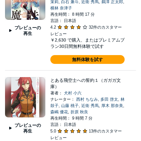
茉莉
,
白石 兼斗
,
近衛 秀馬
,
鵜澤 正太郎
,
横林 奈津子
再生時間： 8 時間 17 分
言語： 日本語
4.2
32件のカスタマー
プレビューの
再生
レビュー
￥2,630
で購入、またはプレミアムプ
ラン30日間無料体験で試す
無料体験を試す
とある飛空士への誓約１（ガガガ文
庫）
著者：
犬村 小六
ナレーター：
西村 ちなみ
,
多田 啓太
,
林
鼓子
,
山藤 桃子
,
近衛 秀馬
,
厚木 那奈美
,
森嶋 優花
,
折原 秋良
再生時間： 9 時間 7 分
言語： 日本語
プレビューの
再生
5.0
13件のカスタマー
レビュー