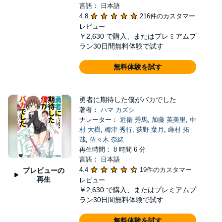
言語： 日本語
4.8
216件のカスタマー
レビュー
￥2,630
で購入、またはプレミアムプ
ラン30日間無料体験で試す
無料体験を試す
勇者に期待した僕がバカでした
著者：
ハマ カズシ
ナレーター：
近衛 秀馬
,
加藤 英美里
,
中
村 大樹
,
梅津 秀行
,
荻野 葉月
,
蒔村 拓
哉
,
佐々木 奈緒
再生時間： 8 時間 6 分
言語： 日本語
4.4
19件のカスタマー
プレビューの
再生
レビュー
￥2,630
で購入、またはプレミアムプ
ラン30日間無料体験で試す
無料体験を試す