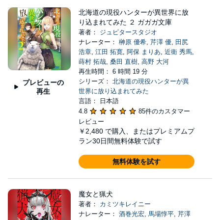
北海道の現役ハンターが異世界に放
り込まれてみた ２ ガガガ文庫
著者：
ジュピタースタジオ
ナレーター：
榊原 優希
,
芹澤 優
,
田尻
浩章
,
江田 拓寛
,
阿保 まりあ
,
近衛 秀馬
,
蒔村 拓哉
,
桑田 直樹
,
高野 大河
再生時間： 6 時間 19 分
シリーズ：
北海道の現役ハンターが異
プレビューの
再生
世界に放り込まれてみた
言語： 日本語
4.8
85件のカスタマー
レビュー
￥2,480
で購入、またはプレミアムプ
ラン30日間無料体験で試す
無料体験を試す
魔女と猟犬
著者：
カミツキレイニー
ナレーター：
酒巻光宏
,
馬場惇平
,
芹澤