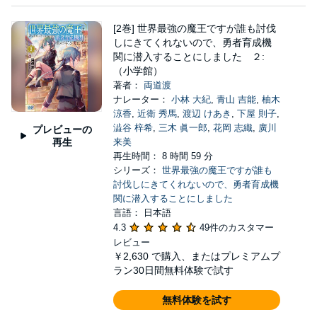
[2巻] 世界最強の魔王ですが誰も討伐
しにきてくれないので、勇者育成機
関に潜入することにしました ２:
（小学館）
著者：
両道渡
ナレーター：
小林 大紀
,
青山 吉能
,
柚木
涼香
,
近衛 秀馬
,
渡辺 けあき
,
下屋 則子
,
澁谷 梓希
,
三木 眞一郎
,
花岡 志織
,
廣川
プレビューの
再生
来美
再生時間： 8 時間 59 分
シリーズ：
世界最強の魔王ですが誰も
討伐しにきてくれないので、勇者育成機
関に潜入することにしました
言語： 日本語
4.3
49件のカスタマー
レビュー
￥2,630
で購入、またはプレミアムプ
ラン30日間無料体験で試す
無料体験を試す