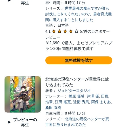
再生
再生時間： 9 時間 17 分
シリーズ：
世界最強の魔王ですが誰も
討伐しにきてくれないので、勇者育成機
関に潜入することにしました
言語： 日本語
4.1
57件のカスタマー
レビュー
￥2,690
で購入、またはプレミアムプ
ラン30日間無料体験で試す
無料体験を試す
北海道の現役ハンターが異世界に放
り込まれてみた
著者：
ジュピタースタジオ
ナレーター：
榊原 優希
,
芹澤 優
,
田尻
浩章
,
江田 拓寛
,
近衛 秀馬
,
阿保 まりあ
,
桑田 直樹
再生時間： 8 時間 13 分
シリーズ：
北海道の現役ハンターが異
プレビューの
再生
世界に放り込まれてみた