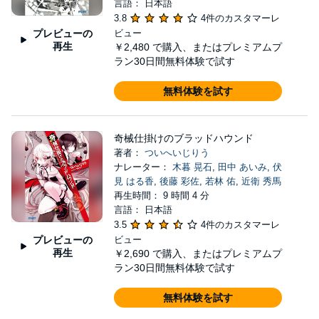
言語： 日本語
3.8
4件のカスタマーレ
プレビューの
ビュー
再生
￥2,480
で購入、またはプレミアムプ
ラン30日間無料体験で試す
無料体験を試す
奇械仕掛けのブラッドハウンド
著者：
ついへいじりう
ナレーター：
木暮 晃石
,
田中 あいみ
,
伏
見 はる香
,
後藤 彩佐
,
若林 佑
,
近衛 秀馬
再生時間： 9 時間 4 分
言語： 日本語
3.5
4件のカスタマーレ
プレビューの
ビュー
再生
￥2,690
で購入、またはプレミアムプ
ラン30日間無料体験で試す
無料体験を試す