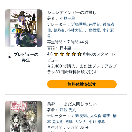
シュレディンガーの猫探し
著者：
小林一星
ナレーター：
近衛秀馬
,
南早紀
,
後藤彩
佐
,
越乃奏
,
小林大紀
,
川島得愛
,
小針彩
希
再生時間： 7 時間 44 分
言語： 日本語
4.6
8件のカスタマーレ
プレビューの
再生
ビュー
￥2,480
で購入、またはプレミアムプ
ラン30日間無料体験で試す
無料体験を試す
鳥葬 －まだ人間じゃない－
著者：
江波 光則
ナレーター：
近衛 秀馬
,
大久保 瑠美
,
橋
本 晃太朗
,
柳田 カンナ
,
小針 彩希
再生時間： 6 時間 36 分