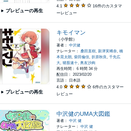
4.1
16件のカスタマ
プレビューの再生
ーレビュー
キモイマン
（小学館）
著者：
中沢健
ナレーター：
桑田直樹
,
新津実稀奈
,
橋
本晃太朗
,
柴田倫佳
,
折原秋良
,
千先広
大
,
猪股速十
,
奥友沙絢
再生時間： 6 時間 34 分
配信日： 2023/02/20
言語： 日本語
4.0
6件のカスタマー
プレビューの再生
レビュー
中沢健のUMA大図鑑
著者：
中沢 健
ナレーター：
中沢 健