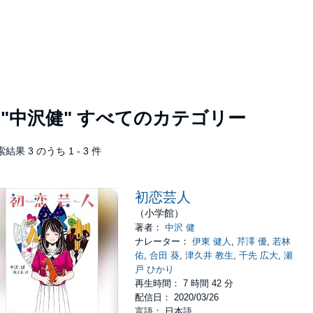
者
"中沢健"
すべてのカテゴリー
結果 3 のうち 1 - 3 件
初恋芸人
（小学館）
著者：
中沢 健
ナレーター：
伊東 健人
,
芹澤 優
,
若林
佑
,
合田 葵
,
津久井 教生
,
千先 広大
,
瀬
戸 ひかり
再生時間： 7 時間 42 分
配信日： 2020/03/26
言語： 日本語