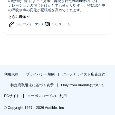
の感情が“音”によって見事に再現されたAudible作品です。
ナレーションの演じ分けがとても分かりやすく、特に試合中
の呼吸や声の変化が緊張感を高めてくれます。
控えめに入る効果音も心地よく、物語に自然と集中できま
す。
倍速でも聞き取りやすいため、通勤や作業中のお供にも向い
ています。
スポーツ青春ものや熱いドラマが好きな方におすすめです。
利用規約
プライバシー規約
パーソナライズド広告規約
特定商取引法に基づく表示
Only from Audibleについて
PCサイト
クーポンコードのご利用
© Copyright 1997 - 2026 Audible, Inc