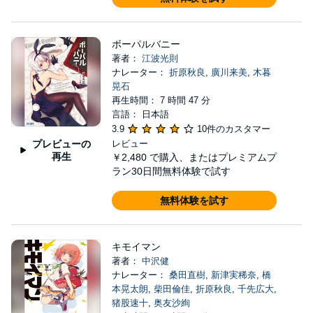
ボーパルバニー
著者：
江波光則
ナレーター：
折原秋良
,
廣川来美
,
木暮
晃石
再生時間： 7 時間 47 分
言語： 日本語
3.9
10件のカスタマー
プレビューの
レビュー
再生
￥2,480
で購入、またはプレミアムプ
ラン30日間無料体験で試す
無料体験を試す
キモイマン
著者：
中沢健
ナレーター：
桑田直樹
,
新津実稀奈
,
橋
本晃太朗
,
柴田倫佳
,
折原秋良
,
千先広大
,
猪股速十
,
奥友沙絢