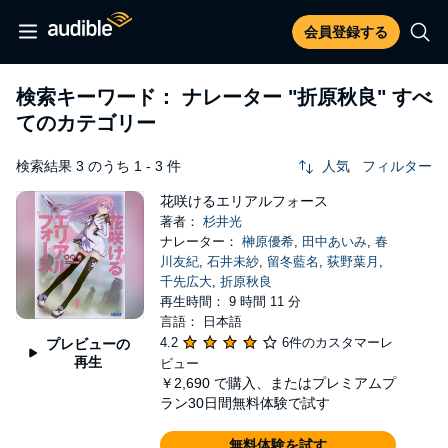
会員登録する
検索キーワード： ナレーター
"折原秋良"
すべ
てのカテゴリー
検索結果 3 のうち 1 - 3 件
人気
フィルター
花咲けるエリアルフォース
著者：
杉井光
ナレーター：
榊原優希
,
田中あいみ
,
春
川友紀
,
石井未紗
,
留冬藍名
,
荻野葉月
,
千先広大
,
折原秋良
再生時間： 9 時間 11 分
言語： 日本語
4.2
6件のカスタマーレ
プレビューの
再生
ビュー
￥2,690
で購入、またはプレミアムプ
ラン30日間無料体験で試す
無料体験を試す