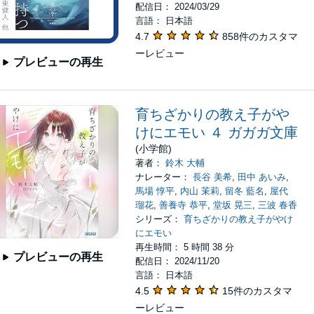
配信日： 2024/03/29
言語： 日本語
4.7
858件のカスタマ
ーレビュー
プレビューの再生
育ちざかりの教え子がや
けにエモい ４ ガガガ文庫
(小学館)
著者：
鈴木 大輔
ナレーター：
長谷 美希
,
田中 あいみ
,
馬場 惇平
,
内山 茉莉
,
留冬 藍名
,
屋代
瑠花
,
善養寺 恭平
,
堂坂 晃三
,
三波 春香
シリーズ：
育ちざかりの教え子がやけ
にエモい
再生時間： 5 時間 38 分
プレビューの再生
配信日： 2024/11/20
言語： 日本語
4.5
15件のカスタマ
ーレビュー