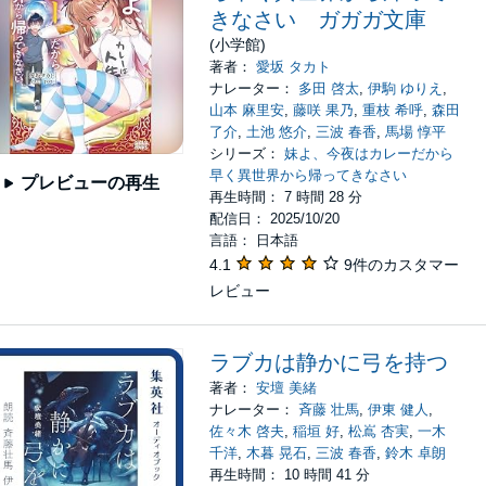
きなさい ガガガ文庫
(小学館)
著者：
愛坂 タカト
ナレーター：
多田 啓太
,
伊駒 ゆりえ
,
山本 麻里安
,
藤咲 果乃
,
重枝 希呼
,
森田
了介
,
土池 悠介
,
三波 春香
,
馬場 惇平
シリーズ：
妹よ、今夜はカレーだから
早く異世界から帰ってきなさい
プレビューの再生
再生時間： 7 時間 28 分
配信日： 2025/10/20
言語： 日本語
4.1
9件のカスタマー
レビュー
ラブカは静かに弓を持つ
著者：
安壇 美緒
ナレーター：
斉藤 壮馬
,
伊東 健人
,
佐々木 啓夫
,
稲垣 好
,
松嶌 杏実
,
一木
千洋
,
木暮 晃石
,
三波 春香
,
鈴木 卓朗
再生時間： 10 時間 41 分