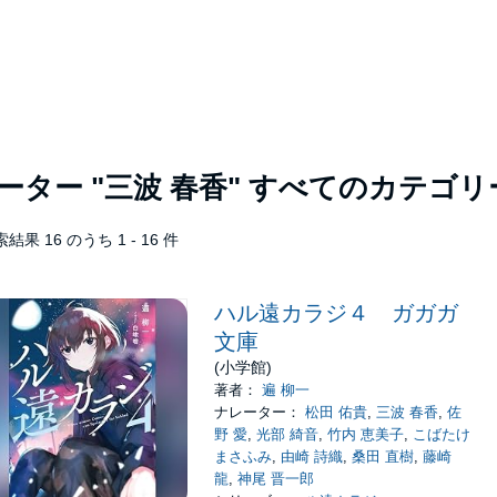
レーター
"三波 春香"
すべてのカテゴリ
結果 16 のうち 1 - 16 件
ハル遠カラジ４ ガガガ
文庫
(小学館)
著者：
遍 柳一
ナレーター：
松田 佑貴
,
三波 春香
,
佐
野 愛
,
光部 綺音
,
竹内 恵美子
,
こばたけ
まさふみ
,
由崎 詩織
,
桑田 直樹
,
藤崎
龍
,
神尾 晋一郎