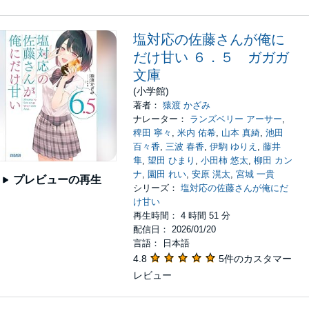
塩対応の佐藤さんが俺に
だけ甘い ６．５ ガガガ
文庫
(小学館)
著者：
猿渡 かざみ
ナレーター：
ランズベリー アーサー
,
稗田 寧々
,
米内 佑希
,
山本 真綺
,
池田
百々香
,
三波 春香
,
伊駒 ゆりえ
,
藤井
隼
,
望田 ひまり
,
小田柿 悠太
,
柳田 カン
ナ
,
園田 れい
,
安原 滉太
,
宮城 一貴
プレビューの再生
シリーズ：
塩対応の佐藤さんが俺にだ
け甘い
再生時間： 4 時間 51 分
配信日： 2026/01/20
言語： 日本語
4.8
5件のカスタマー
レビュー