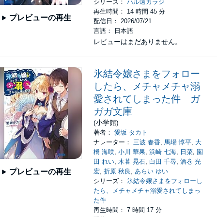
シリーズ：
ハル遠カラジ
再生時間： 14 時間 45 分
プレビューの再生
配信日： 2026/07/21
言語： 日本語
レビューはまだありません。
氷結令嬢さまをフォロー
したら、メチャメチャ溺
愛されてしまった件 ガ
ガガ文庫
(小学館)
著者：
愛坂 タカト
ナレーター：
三波 春香
,
馬場 惇平
,
大
橋 海咲
,
小川 華果
,
浜崎 七海
,
日菜
,
園
田 れい
,
木暮 晃石
,
白田 千尋
,
酒巻 光
宏
,
折原 秋良
,
あらい ゆい
プレビューの再生
シリーズ：
氷結令嬢さまをフォローし
たら、メチャメチャ溺愛されてしまっ
た件
再生時間： 7 時間 17 分