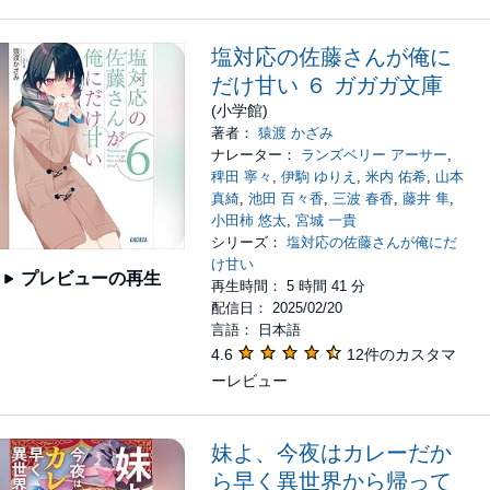
塩対応の佐藤さんが俺に
だけ甘い ６ ガガガ文庫
(小学館)
著者：
猿渡 かざみ
ナレーター：
ランズベリー アーサー
,
稗田 寧々
,
伊駒 ゆりえ
,
米内 佑希
,
山本
真綺
,
池田 百々香
,
三波 春香
,
藤井 隼
,
小田柿 悠太
,
宮城 一貴
シリーズ：
塩対応の佐藤さんが俺にだ
け甘い
プレビューの再生
再生時間： 5 時間 41 分
配信日： 2025/02/20
言語： 日本語
4.6
12件のカスタマ
ーレビュー
妹よ、今夜はカレーだか
ら早く異世界から帰って