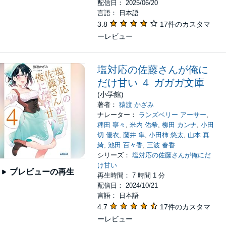
配信日： 2025/06/20
言語： 日本語
3.8
17件のカスタマ
ーレビュー
塩対応の佐藤さんが俺に
だけ甘い ４ ガガガ文庫
(小学館)
著者：
猿渡 かざみ
ナレーター：
ランズベリー アーサー
,
稗田 寧々
,
米内 佑希
,
柳田 カンナ
,
小田
切 優衣
,
藤井 隼
,
小田柿 悠太
,
山本 真
綺
,
池田 百々香
,
三波 春香
シリーズ：
塩対応の佐藤さんが俺にだ
け甘い
プレビューの再生
再生時間： 7 時間 1 分
配信日： 2024/10/21
言語： 日本語
4.7
17件のカスタマ
ーレビュー