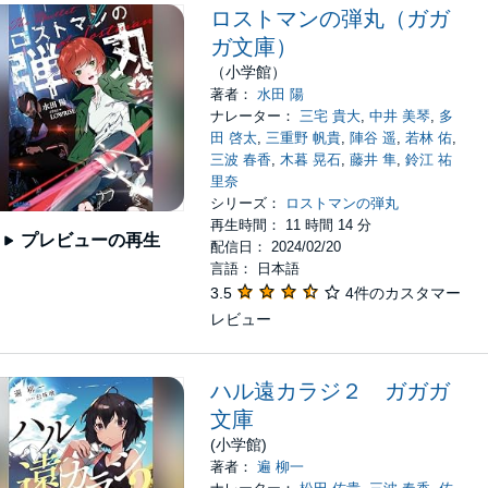
ロストマンの弾丸（ガガ
ガ文庫）
（小学館）
著者：
水田 陽
ナレーター：
三宅 貴大
,
中井 美琴
,
多
田 啓太
,
三重野 帆貴
,
陣谷 遥
,
若林 佑
,
三波 春香
,
木暮 晃石
,
藤井 隼
,
鈴江 祐
里奈
シリーズ：
ロストマンの弾丸
再生時間： 11 時間 14 分
プレビューの再生
配信日： 2024/02/20
言語： 日本語
3.5
4件のカスタマー
レビュー
ハル遠カラジ２ ガガガ
文庫
(小学館)
著者：
遍 柳一