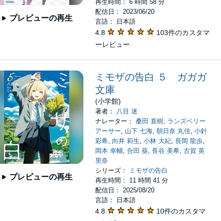
再生時間： 6 時間 58 分
配信日： 2023/06/20
プレビューの再生
言語： 日本語
4.8
103件のカスタマ
ーレビュー
ミモザの告白 ５ ガガガ
文庫
(小学館)
著者：
八目 迷
ナレーター：
桑田 直樹
,
ランズベリー
アーサー
,
山下 七海
,
朝日奈 丸佳
,
小針
彩希
,
向井 莉生
,
小林 大紀
,
長岡 龍歩
,
岡本 幸輔
,
合田 葵
,
長谷 美希
,
古賀 英
里奈
シリーズ：
ミモザの告白
プレビューの再生
再生時間： 11 時間 41 分
配信日： 2025/08/20
言語： 日本語
4.8
10件のカスタマ