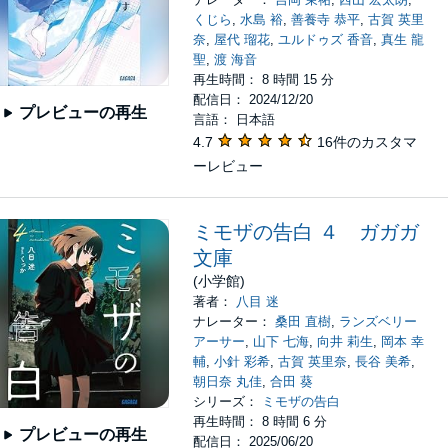
くじら
,
水島 裕
,
善養寺 恭平
,
古賀 英里
奈
,
屋代 瑠花
,
ユルドゥズ 香音
,
真生 龍
聖
,
渡 海音
再生時間： 8 時間 15 分
配信日： 2024/12/20
プレビューの再生
言語： 日本語
4.7
16件のカスタマ
ーレビュー
ミモザの告白 ４ ガガガ
文庫
(小学館)
著者：
八目 迷
ナレーター：
桑田 直樹
,
ランズベリー
アーサー
,
山下 七海
,
向井 莉生
,
岡本 幸
輔
,
小針 彩希
,
古賀 英里奈
,
長谷 美希
,
朝日奈 丸佳
,
合田 葵
シリーズ：
ミモザの告白
再生時間： 8 時間 6 分
プレビューの再生
配信日： 2025/06/20