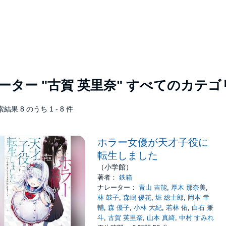
レーター
"古賀 英里奈"
すべてのカテゴ
結果 8 のうち 1 - 8 件
ホラー女優が天才子役に
転生しました
（小学館）
著者：
鉄箱
ナレーター：
青山 吉能
,
厚木 那奈美
,
林 鼓子
,
森嶋 優花
,
堀 総士郎
,
岡本 幸
輔
,
森 優子
,
小林 大紀
,
若林 佑
,
白石 兼
斗
,
古賀 英里奈
,
山本 真綺
,
中村 すみれ