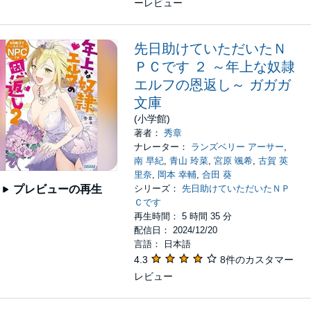
ーレビュー
先日助けていただいたＮ
ＰＣです ２ ～年上な奴隷
エルフの恩返し～ ガガガ
文庫
(小学館)
著者：
秀章
ナレーター：
ランズベリー アーサー
,
南 早紀
,
青山 玲菜
,
宮原 颯希
,
古賀 英
里奈
,
岡本 幸輔
,
合田 葵
シリーズ：
先日助けていただいたＮＰ
プレビューの再生
Ｃです
再生時間： 5 時間 35 分
配信日： 2024/12/20
言語： 日本語
4.3
8件のカスタマー
レビュー