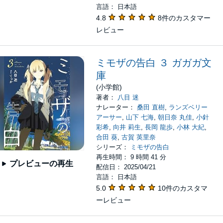
言語： 日本語
4.8
8件のカスタマー
レビュー
ミモザの告白 ３ ガガガ文
庫
(小学館)
著者：
八目 迷
ナレーター：
桑田 直樹
,
ランズベリー
アーサー
,
山下 七海
,
朝日奈 丸佳
,
小針
彩希
,
向井 莉生
,
長岡 龍歩
,
小林 大紀
,
合田 葵
,
古賀 英里奈
シリーズ：
ミモザの告白
再生時間： 9 時間 41 分
プレビューの再生
配信日： 2025/04/21
言語： 日本語
5.0
10件のカスタマ
ーレビュー