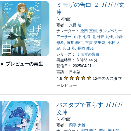
ミモザの告白 ２ ガガガ文
庫
(小学館)
著者：
八目 迷
ナレーター：
桑田 直樹
,
ランズベリー
アーサー
,
山下 七海
,
朝日奈 丸佳
,
小針
彩希
,
向井 莉生
,
古賀 英里奈
,
小林 大
紀
,
合田 葵
,
長岡 龍歩
シリーズ：
ミモザの告白
再生時間： 8 時間 44 分
プレビューの再生
配信日： 2025/04/21
言語： 日本語
4.8
12件のカスタマ
ーレビュー
バスタブで暮らす ガガガ
文庫
(小学館)
著者：
四季 大雅
ナレーター：
吉岡 茉祐
,
西山 宏太朗
,