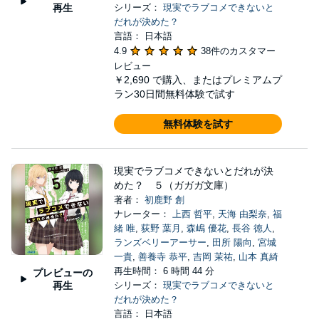
再生
シリーズ：
現実でラブコメできないと
だれが決めた？
言語： 日本語
4.9
38件のカスタマー
レビュー
￥2,690
で購入、またはプレミアムプ
ラン30日間無料体験で試す
無料体験を試す
現実でラブコメできないとだれが決
めた？ ５（ガガガ文庫）
著者：
初鹿野 創
ナレーター：
上西 哲平
,
天海 由梨奈
,
福
緒 唯
,
荻野 葉月
,
森嶋 優花
,
長谷 徳人
,
ランズベリーアーサー
,
田所 陽向
,
宮城
一貴
,
善養寺 恭平
,
吉岡 茉祐
,
山本 真綺
再生時間： 6 時間 44 分
プレビューの
再生
シリーズ：
現実でラブコメできないと
だれが決めた？
言語： 日本語