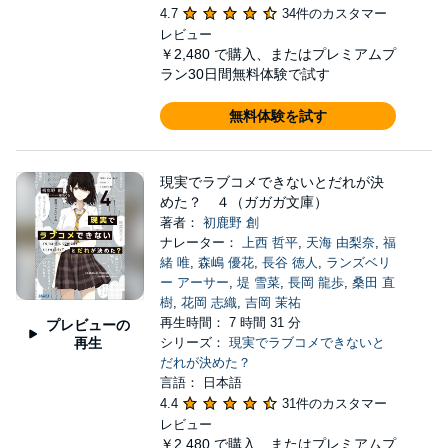
4.7
34件のカスタマー
レビュー
￥2,480
で購入、またはプレミアムプ
ラン30日間無料体験で試す
無料体験を試す
現実でラブコメできないとだれが決
めた？ ４（ガガガ文庫）
著者：
初鹿野 創
ナレーター：
上西 哲平
,
天海 由梨奈
,
福
緒 唯
,
森嶋 優花
,
長谷 徳人
,
ランズベリ
ー アーサー
,
堤 雪菜
,
長岡 龍歩
,
桑田 直
樹
,
花岡 志織
,
吉岡 茉祐
再生時間： 7 時間 31 分
プレビューの
再生
シリーズ：
現実でラブコメできないと
だれが決めた？
言語： 日本語
4.4
31件のカスタマー
レビュー
￥2,480
で購入、またはプレミアムプ