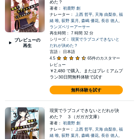
めた？
著者：
初鹿野 創
ナレーター：
上西 哲平
,
天海 由梨奈
,
福
緒 唯
,
荻野 葉月
,
森嶋 優花
,
長谷 徳人
,
ランズベリーアーサー
再生時間： 7 時間 32 分
シリーズ：
現実でラブコメできないと
プレビューの
再生
だれが決めた？
言語： 日本語
4.5
65件のカスタマー
レビュー
￥2,480
で購入、またはプレミアムプ
ラン30日間無料体験で試す
無料体験を試す
現実でラブコメできないとだれが決
めた？ ３（ガガガ文庫）
著者：
初鹿野 創
ナレーター：
上西 哲平
,
天海 由梨奈
,
福
緒 唯
,
荻野 葉月
,
森嶋 優花
,
長谷 徳人
,