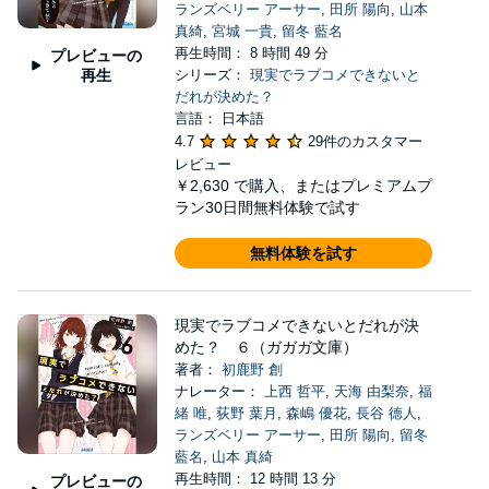
ランズベリー アーサー
,
田所 陽向
,
山本
真綺
,
宮城 一貴
,
留冬 藍名
再生時間： 8 時間 49 分
プレビューの
再生
シリーズ：
現実でラブコメできないと
だれが決めた？
言語： 日本語
4.7
29件のカスタマー
レビュー
￥2,630
で購入、またはプレミアムプ
ラン30日間無料体験で試す
無料体験を試す
現実でラブコメできないとだれが決
めた？ ６（ガガガ文庫）
著者：
初鹿野 創
ナレーター：
上西 哲平
,
天海 由梨奈
,
福
緒 唯
,
荻野 葉月
,
森嶋 優花
,
長谷 徳人
,
ランズベリー アーサー
,
田所 陽向
,
留冬
藍名
,
山本 真綺
再生時間： 12 時間 13 分
プレビューの