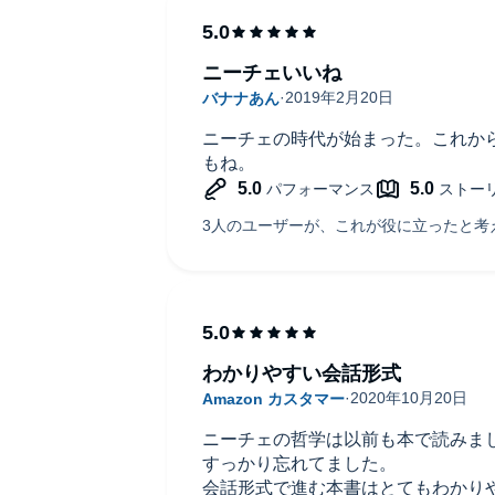
いく。ほんの数%の文量の差でしか
理解度は雲泥の差である。
そこができるのが、ニーチェも唱え
ニーチェいいね
りに表現した結果ではないでしょう
後半の飲茶とニーチェの出会いとそ
ニーチェの時代が始まった。これか
って、よくぞ書いてくれた！と思い
もね。
あと、ニーチェとブッダの思想は似
な発見でした。より哲学に興味を持
わかりやすい会話形式
ニーチェの哲学は以前も本で読みま
すっかり忘れてました。
会話形式で進む本書はとてもわかり