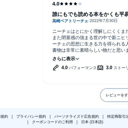
誰にもでも読める本をかくも平
ニーチェはとにかく理解しにくくま
また閉塞感の強まる世の中で新ニヒ
ーチェの思想に生きる力を得られる
書物は非常に素晴らしい物だと思い
もちろん、キリスト教の歴史、キリ
の代から含めた歴史、その著作物を
どのような書物なのか手にとってい
かなとも思います。
また、「橋」という概念が「超人」
いがないと思います。そして、その
れを実感できる力になるものと確信
レビューをす
用規約
プライバシー規約
パーソナライズド広告規約
特定商取引
クーポンコードのご利用
日本 (日本語)