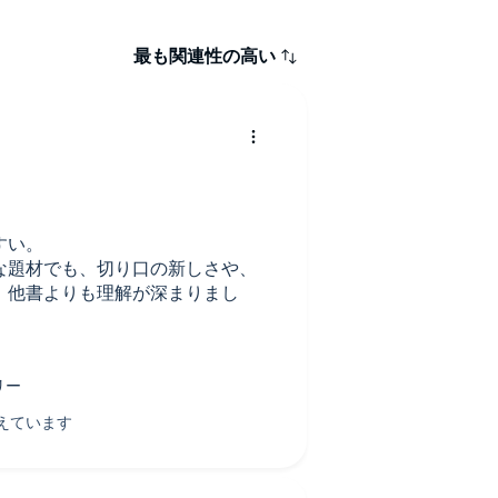
最も関連性の高い
すい。
な題材でも、切り口の新しさや、
、他書よりも理解が深まりまし
、他の著者が踏み込まない部分も
分かりやすさの秘訣かもと思いま
、女性キャラが何度か質問や疑問
に質問していく。
書目線に立ってさらに踏み込んで