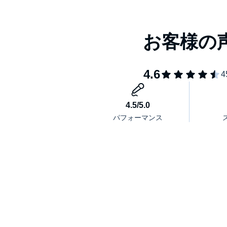
Ⅱ.人生に意味はないってホント？【背後世界、ニ
Ⅲ.道徳なんて弱者のたわごと？【ルサンチマン、
Ⅳ.死にも未来にも意味はない？【超人、永劫回帰
Ⅴ.それでも哲学を学べば生き方が変わる【大いな
＜飲茶(やむちゃ）＞
北国生まれ。東北大学大学院修了。気は難しくて筆
「オレはもう二度と書きませんから」と引退宣言を
ソクラテスちゃんやニーチェちゃんが出てきて「き
ズ』（PHP研究所）の原作を書いたり、人前で話
イベントやらされたり、精力的に活動中。
著書に、『哲学的な何か、あと科学とか』（二見書
※本商品は『飲茶の「最強！」のニーチェ』[水王舎刊 飲茶 著 I
別)]をオーディオ化したものです。