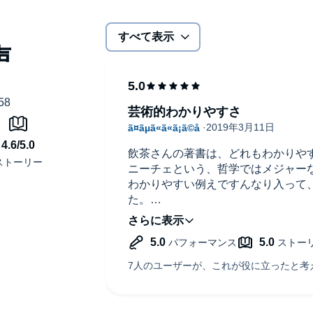
ヒリズム、末人】
けたらどうなる？
すべて表示
奴隷道徳】
】
芸術的わかりやすさ
る正午、力への意志】
飲茶さんの著書は、どれもわかりや
不精、一冊書き終えたあとは、毎回、担当編集たちに
ニーチェという、哲学ではメジャー
する、かまってちゃんの空前絶後の哲学作家。最近は、
わかりやすい例えですんなり入って
ゃっきゃっウフフ」する萌え哲学漫画『てつがくフレン
た。
せないと何度も言ってるのに騙されて何百人の前でトーク
そして、気付いたのは、飲茶さんは
房）、『史上最強の哲学入門』（河出文庫）など。
踏み込んでいるということ。それが
した。
SBN：978-4-8647-0091-7 256頁 1,300円(税
解説者である飲茶先生が説明した後
を投げかけ、本当の腹落ちまでさら
他書であればスルーする説明も、読