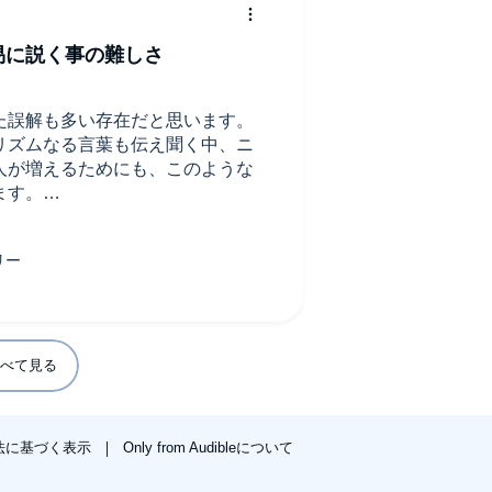
易に説く事の難しさ
た誤解も多い存在だと思います。
リズムなる言葉も伝え聞く中、ニ
人が増えるためにも、このような
ます。
スト教社会の歴史、ニーチェの父
知って後、ツァラトゥストラとは
ただければ、また理解が深まるの
の存在へと繋がっていく事は間違
事が読者の方の人生の豊かさ、そ
いたします。
べて見る
法に基づく表示
Only from Audibleについて