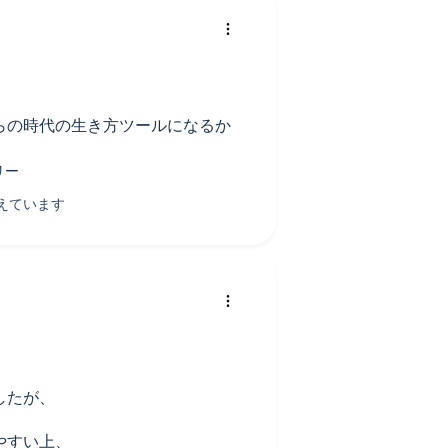
ないけど、読書（リスナー）への
た「力への意志と芸術」を著者な
か。
の後の行動は、とても説得力があ
らの時代の生き方ツールになるか
ました。
ているなと思ったのが今回の新た
ちました。うん、おもしろい！
したが、
やすい上、