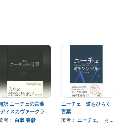
超訳 ニーチェの言葉
ニーチェ 道をひらく
あした
(ディスカヴァークラシ
言葉
――ス
ックシリーズ)
「ハイ
著者：
白取 春彦
著者：
ニーチェ
, 、その他
著者