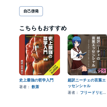
「ニーチェを学ぶと常識が打ち砕かれて絶望する」
自己啓発
「だからこそ前向きな生き方が身につく」！？
「神は死んだ」「奴隷道徳」「力への意志」「永劫
こちらもおすすめ
インパクトの強い哲学用語で知られるニーチェ。
しかし、それらはただ語感がカッコいいだけではな
るのです。
明日役立つ人生哲学、ニーチェ入門書の決定版！
＜目次＞
史上最強の哲学入門
超訳ニーチェの言葉エ
はじめに
ッセンシャル
著者：
飲茶
著者：
フリードリヒ・ヴィルヘルム・ニーチェ
Ⅰ.哲学ってなに？【ニーチェの哲学で生き方が前