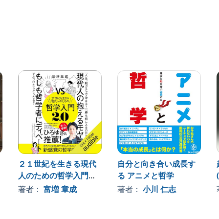
！？
回帰」――
く、現代人の生き方指南や人生論に直結する内容でもあ
２１世紀を生きる現代
自分と向き合い成長す
人のための哲学入門
る アニメと哲学
２．０: 現代人の抱える
著者：
富増 章成
著者：
小川 仁志
向きになる？】
モヤモヤ、もしも哲学
者にディベートでぶつ