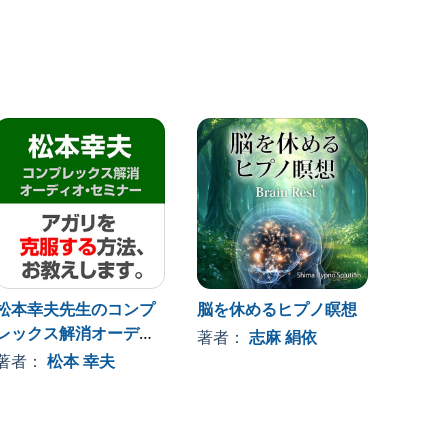
松本幸夫先生のコンプ
脳を休めるヒプノ瞑想
松本幸
レックス解消オーディ
レック
著者：
志麻 絹依
オ・セミナー アガリを
オ・セ
著者：
松本 幸夫
著者
克服する方法
ける方