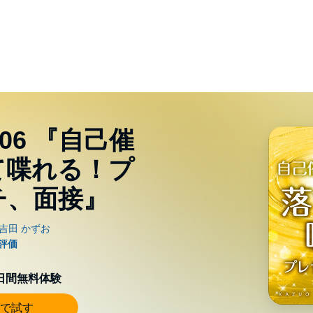
06 『自己催
て喋れる！プ
チ、面接』
0日間無料体験
で試す