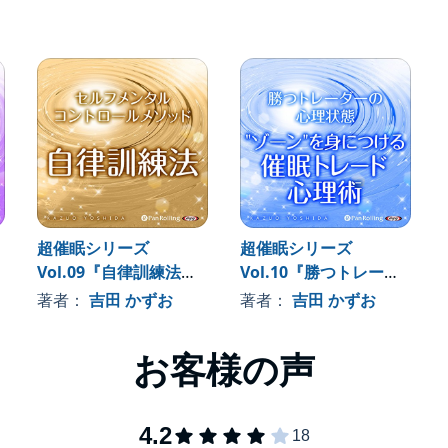
超催眠シリーズ
超催眠シリーズ
Vol.09『自律訓練法～
Vol.10『勝つトレーダ
セルフメンタルコント
ーの心理状態 "ゾーン"
著者：
吉田 かずお
著者：
吉田 かずお
ロールメソッド～』
を身につける 催眠トレ
ード心理術』