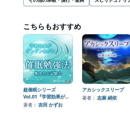
その他の宗教・慣行・聖典
スピリチュアリ
打ち合わせ。人前で話をしなければいけない機会は
のに、いざ「話してください」という場面になると
早口になり、 せっかく準備したことも思ったとお
この医学的には存在しない「あがり症」と呼ばれる
こちらもおすすめ
感神経を優位な状態にし、 アドレナリンが過剰に
く・浅くなる現象です。つまり、思考や意志の力だ
うほど交感神経優位な状態に体は傾いていきます。
保つ方法は ただひとつ。あなた自身の心自体をコ
でも、大切な場面でも普通の状態で会話や話ができ
る暗示項目を導入し、 かつ、スピーチ直前の場面
法も 体感することができます。心を整え、平常心
トロールすることで、話すことをより楽しめるよう
の人の前で上手に話すことができると確信する・話
に伝えられるようになる・ゆっくり話すことで心が
超催眠シリーズ
アカシックスリープ
仕方なくなってくる(C)Pan Rolling
Vol.01『学習効果がグ
著者：
志麻 絹依
ングンあがる催眠勉強
著者：
吉田 かずお
法 集中力と記憶力』