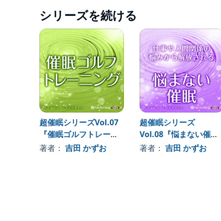
シリーズを続ける
超催眠シリーズVol.07
超催眠シリーズ
『催眠ゴルフトレーニ
Vol.08『悩まない催
ング』
眠』
著者：
吉田 かずお
著者：
吉田 かずお