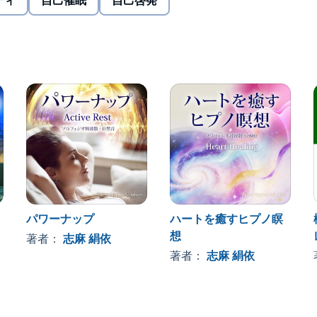
ティ
自己催眠
自己啓発
日々たくさんあります。友達や家族となら気軽に話せる
 緊張して、手や体中から汗がしたたり、声はうわずり、
りに話せず終わってしまう。そんなこと。ありませんか?
状態は 「嫌だな」と思うネガティブな感情があなたの交
分泌され、酸素供給のために血圧が上がったり 呼吸が速
けで体の現象を抑え込むことは非常に難しく、 思えば思
フィジカルな現象を、フラットでリラックスした状態に
ントロールするしかありません。本音源は、あなたが日常
るよう 催眠の力を用いて潜在意識に「あがり」を克服す
において心を落ち着かせるための自己催眠呼吸法の訓練方
を保つ方法を、頭で、理屈で考えるのではなく 暗示でコン
になる催眠音源です。 導入される暗示項目-・自分は大勢
せば話すほど落ち着いてきて、より伝えたいことを的確
落ち着いてくる・人に話すこと、伝えることが楽しくて
パワーナップ
ハートを癒すヒプノ瞑
想
著者：
志麻 絹依
著者：
志麻 絹依