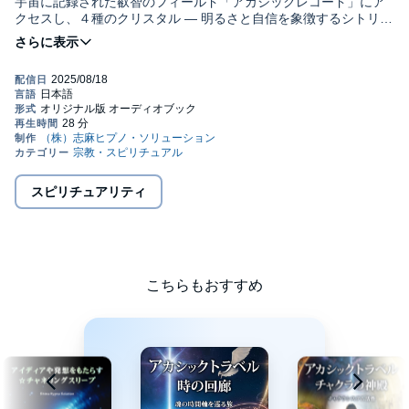
宇宙に記録された叡智のフィールド「アカシックレコード」にア
クセスし、４種のクリスタル ― 明るさと自信を象徴するシトリ
ン、愛と信頼を広げるローズクォーツ、感情の浄化と調和を促す
ターコイズ、そして意識を拡張するクリアクォーツ ― と共鳴しな
がら、深い癒しと気づきを得ていきます。
量子的な意識領域を旅するような精妙な感覚体験は、心身を整
え、魂の静けさに戻るサポートとなるでしょう。言葉によるナビ
ゲートと、クリスタルのエネルギーと親和性の合うサウンドによ
り、体験に委ねるだけで豊かなヒーリング作用を促します。どな
たでも安心してご活用いただけます。©2025 志麻 絹依 (P)2025
（株）志麻ヒプノ・ソリューション
スピリチュアリティ
こちらもおすすめ