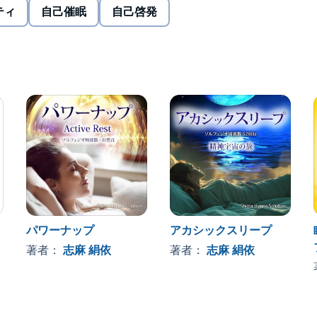
ティ
自己催眠
自己啓発
ッヒ・シュルツ博士によって生み出された“自己催眠習得
法として、世界中の医学界からも評価されています。ま
トレーニングにも、当たり前に取り入れられ、プロ、ア
律訓練法”をマスターできるようプログラムされた日本初の
パワーナップ
アカシックスリープ
著者：
志麻 絹依
著者：
志麻 絹依