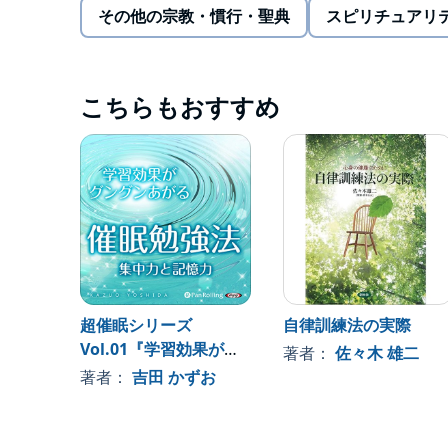
その他の宗教・慣行・聖典
スピリチュアリ
「自律訓練法」とは
1932年、ドイツの精神医学者ヨハンネス・ハイリ
法”です。
現在では、科学的に体系化されたすぐれた自己催眠
こちらもおすすめ
た近年では、スポーツアスリートのためのメンタル
マを問わず、高い効果を発揮しています。
この音源は、他者催眠法を利用し、より確実に“自
コンテンツです。
超催眠シリーズ
自律訓練法の実際
Vol.01『学習効果がグ
著者：
佐々木 雄二
ングンあがる催眠勉強
著者：
吉田 かずお
法 集中力と記憶力』