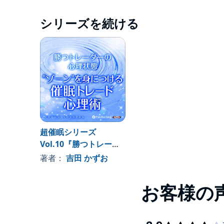
シリーズを続ける
超催眠シリーズ
Vol.10『勝つトレーダ
ーの心理状態 "ゾーン"
著者：
吉田 かずお
を身につける 催眠トレ
ード心理術』