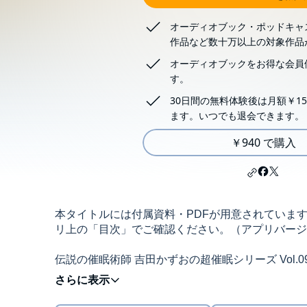
オーディオブック・ポッドキャ
作品など数十万以上の対象作品
オーディオブックをお得な会員
す。
30日間の無料体験後は月額￥15
ます。いつでも退会できます。
￥940 で購入
本タイトルには付属資料・PDFが用意されていま
リ上の「目次」でご確認ください。（アプリバージョン：An
伝説の催眠術師 吉田かずおの超催眠シリーズ Vol.0
(C)panrolling 2013
精神医学、スポーツ心理学などに広く応用されてい