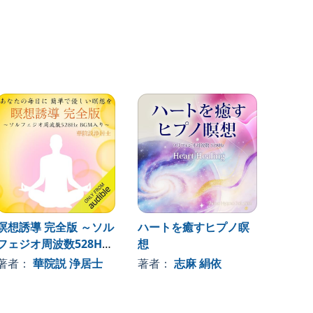
瞑想誘導 完全版 ～ソル
ハートを癒すヒプノ瞑
体の部
フェジオ周波数528Hz
想
著者
BGM入り～
著者：
華院説 浄居士
著者：
志麻 絹依