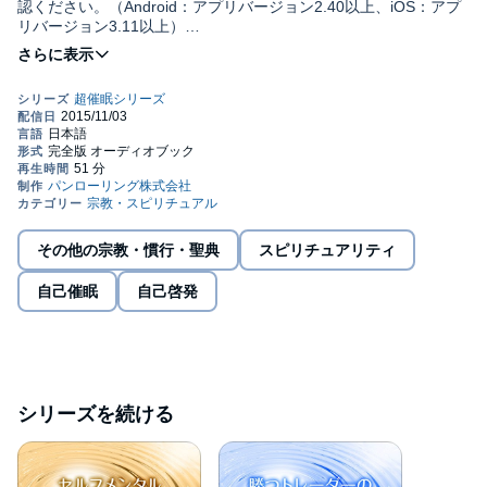
認ください。（Android：アプリバージョン2.40以上、iOS：アプ
リバージョン3.11以上）
●導入される暗示項目・コミュニケーション不全の解消 ・他人と
の軋轢に関する思考の発想転換 ・状況・環境・待遇に関する悩
み、不満の発想転換 ・ポジティブで落ち着いた心の状態を作る
(C)Panrolling 2013
その他の宗教・慣行・聖典
スピリチュアリティ
自己催眠
自己啓発
シリーズを続ける