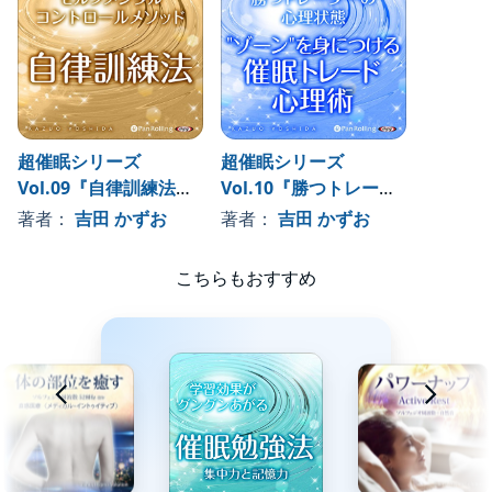
超催眠シリーズ
超催眠シリーズ
Vol.09『自律訓練法～
Vol.10『勝つトレーダ
セルフメンタルコント
ーの心理状態 "ゾーン"
著者：
吉田 かずお
著者：
吉田 かずお
ロールメソッド～』
を身につける 催眠トレ
ード心理術』
こちらもおすすめ