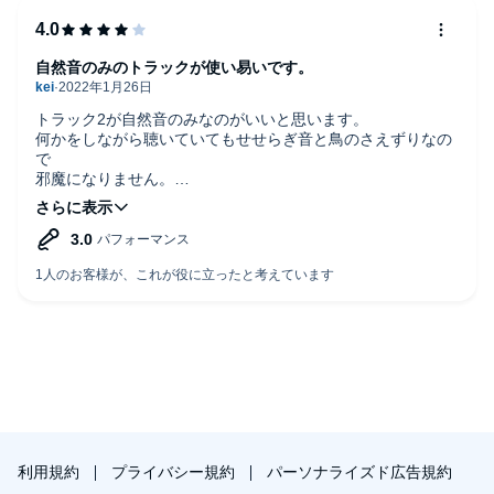
自然音のみのトラックが使い易いです。
トラック2が自然音のみなのがいいと思います。
何かをしながら聴いていてもせせらぎ音と鳥のさえずりなの
で
邪魔になりません。
ただ、トラック1のアファーメーションが25個あるのですが
1つのフレーズが長過ぎる。
もっと短いほうがすんなり入ってくると思います。
ナレーションは好みもあると思いますが最後まで
聴けました。
が、サ行、特に[シ]の音が耳に刺さる箇所が数ヶ所あり
ミキシングで調整出来なかったのかなぁと、思いました。
利用規約
プライバシー規約
パーソナライズド広告規約