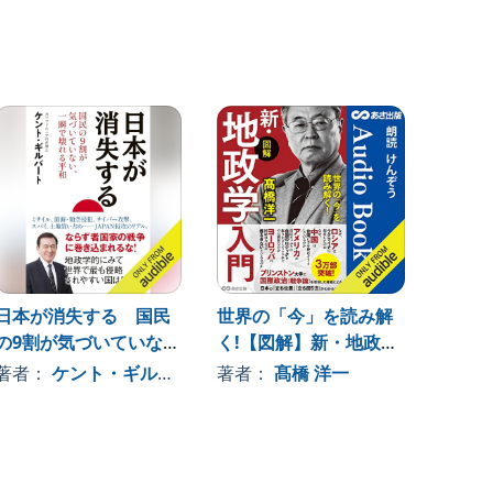
日本が消失する 国民
世界の「今」を読み解
中国不
の9割が気づいていな
く!【図解】新・地政学
著者
い、一瞬で壊れる平和
入門
著者：
ケント・ギルバート
著者：
髙橋 洋一