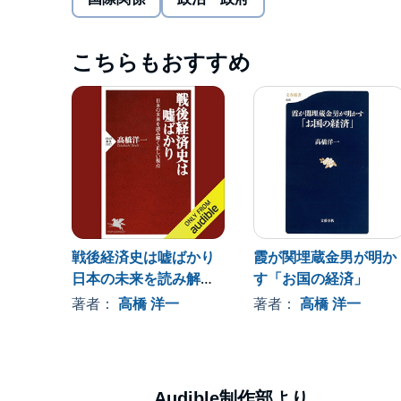
今すぐすべきことを緊急提言！©Takahashi Yoichi & Seki H
こちらもおすすめ
戦後経済史は嘘ばかり
霞が関埋蔵金男が明か
日本の未来を読み解く
す「お国の経済」
正しい視点
著者：
高橋 洋一
著者：
高橋 洋一
Audible制作部より