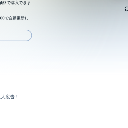
価格で購入できま
00で自動更新し
過大広告！
を数字で証明する。が、狂気に駆りたてられた独裁者の台湾
リオも！ 日本と台湾が「戦わずして負けない」ために