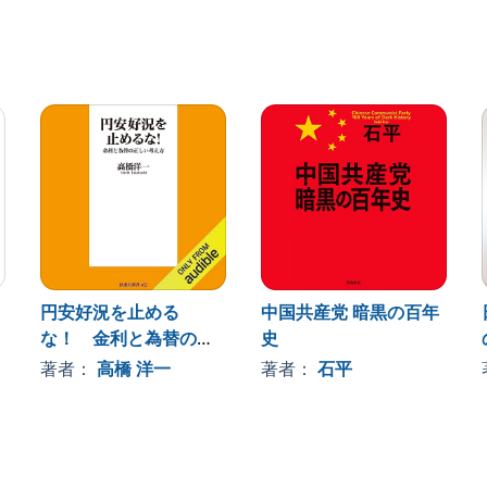
ei 2023 (P)2023 Audible, Inc.
円安好況を止める
中国共産党 暗黒の百年
な！ 金利と為替の正
史
しい考え方
著者：
高橋 洋一
著者：
石平