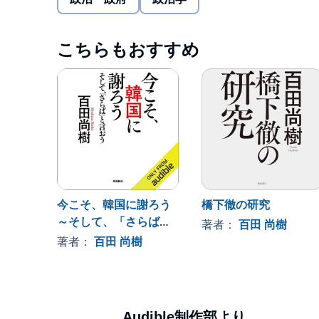
はたして、この国はどのように守られてきたのか。
まさに「わかりやすくて、爆笑するほど面白くて、震
一家に一冊の必需品です。©Naoki Hyakuta／祥伝社 (P)20
こちらもおすすめ
今こそ、韓国に謝ろう
橋下徹の研究
～そして、「さらば」
著者：
百田 尚樹
と言おう～
著者：
百田 尚樹
Audible制作部より