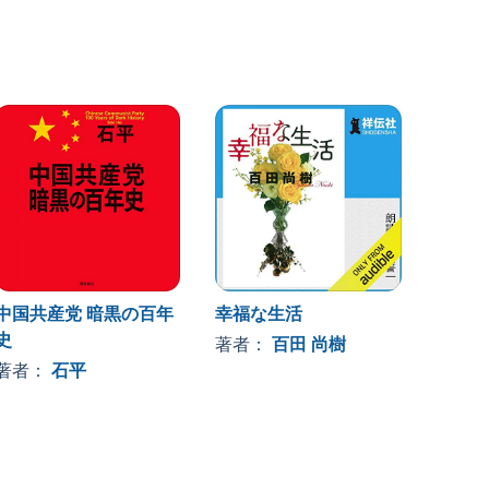
中国共産党 暗黒の百年
幸福な生活
日本が
史
の9割
著者：
百田 尚樹
い、一
著者：
石平
著者