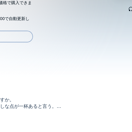
価格で購入できま
00で自動更新し
すか。
しな点が一杯あると言う。
笑ってしまうことも。
には中国船が遊弋し、
の状況を作り出したのもまた日本国憲法である。