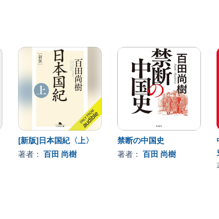
安全保障について、日本史から読み解いていく。
えがくるほど怖い(百田尚樹・談)」憲法本!
20 Audible, Inc.
[新版]日本国紀〈上〉
禁断の中国史
著者：
百田 尚樹
著者：
百田 尚樹