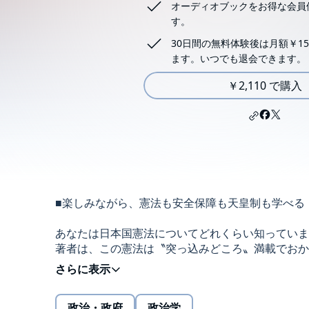
オーディオブックをお得な会員
す。
30日間の無料体験後は月額￥15
ます。いつでも退会できます。
￥2,110 で購入
■楽しみながら、憲法も安全保障も天皇制も学べる
あなたは日本国憲法についてどれくらい知っていま
著者は、この憲法は〝突っ込みどころ〟満載でおか
その説明に目から鱗が落ちるのはもちろん、思わず
しかし笑ってばかりもいられない。今や尖閣諸島沖
ロシア・北朝鮮・韓国など周囲は敵対国ばかり。こ
政治・政府
政治学