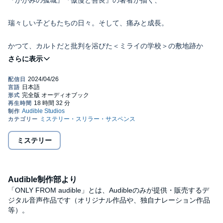
『かがみの孤城』『傲慢と善良』の著者が描く、
瑞々しい子どもたちの日々。そして、痛みと成長。
かつて、カルトだと批判を浴びた＜ミライの学校＞の敷地跡か
ら、
少女の白骨遺体が見つかった。
ニュースを知った弁護士の法子は、無騒ぎを覚える。
埋められていたのは、ミカちゃんではないかーー。
ミステリー
小学生時代に参加した＜ミライの学校＞の夏合宿で出会ったふた
り。
法子が最後に参加した夏、ミカは合宿に姿を見せなかった。
Audible制作部より
「ONLY FROM audible」とは、Audibleのみが提供・販売するデ
ジタル音声作品です（オリジナル作品や、独自ナレーション作品
30年前の記憶の扉が開くとき、幼い日の友情と罪があふれ出す。
等）。