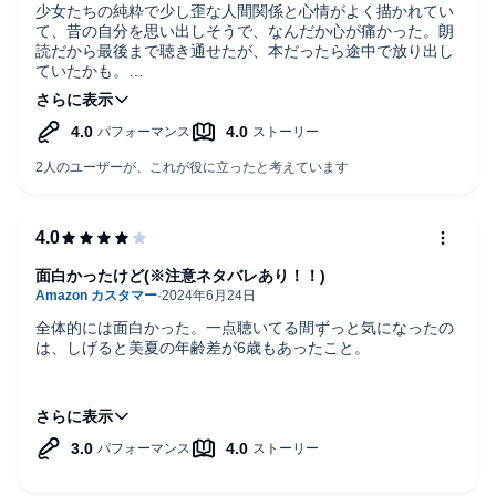
少女たちの純粋で少し歪な人間関係と心情がよく描かれてい
て、昔の自分を思い出しそうで、なんだか心が痛かった。朗
読だから最後まで聴き通せたが、本だったら途中で放り出し
ていたかも。
ストーリーはわかりやすいです。難しい表現も出てこない。
ただ長いです。ひたすら長い…もうちょっと短い方が聞きや
すいとは思います。
朗読は声もテンポも良く、とても聴きやすかった。
残念だったのは、「雰囲気」の読みが全て「ふいんき」にな
っていたこと。元の本を見ていないのですが、もしかして
「ふいんき」と書かれていた？なら失礼しました。
所々、人名が伏せ字になっていたり、「漢字で書くとこう」
面白かったけど(※注意ネタバレあり！！)
のようなくだりの所がちょっとわかりにくかった。伏せ字の
所、もうちょっとなんとかして欲しいです。
全体的には面白かった。一点聴いてる間ずっと気になったの
は、しげると美夏の年齢差が6歳もあったこと。
大人になっての6歳は良いとして小学4年生と高校生が両想い
とかが、しっくりこないというか若干気持ち悪い。周りの子
がそう囃し立てるだけで実際は兄妹の様にお互いを大切に思
ってただけかもしれないけど。でもしげるは美夏と同い年の