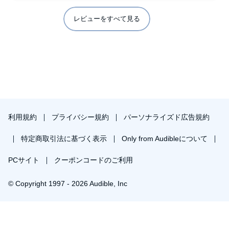
法子が自分の事を好きだと知って嬉しかったと手紙を書いて
たりして高校生が4年生に？と腑に落ちなかった。
レビューをすべて見る
閉ざされた空間で育って大人びている部分と幼い部分の歪み
みたいなものを表現したかったのかな？
せめて3〜4歳差にして欲しかった
利用規約
プライバシー規約
パーソナライズド広告規約
特定商取引法に基づく表示
Only from Audibleについて
PCサイト
クーポンコードのご利用
© Copyright 1997 - 2026 Audible, Inc
プレミアムプランを無料で試す