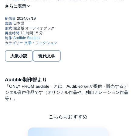
することに。父との葛藤と息子の死に対する自責の念にとらわれ
る千紗子は、事故によって記憶を失った少年の身体に虐待の跡を
見つけ、自分の子供として育てることを決意する。「嘘」から始
まった暮らしではあるものの、少年と千紗子、孝蔵の三人は、幸
せなひとときを過ごす。しかし、徐々に破局の足音が近づいてき
て……。
切なさが弾ける衝撃の結末――気鋭のミステリ作家が描く、感動
の家族小説。©Koji Kitakuni (P)2024 Audible, Inc.
大衆小説
現代文学
Audible制作部より
「ONLY FROM audible」とは、Audibleのみが提供・販売するデ
ジタル音声作品です（オリジナル作品や、独自ナレーション作品
等）。
こちらもおすすめ