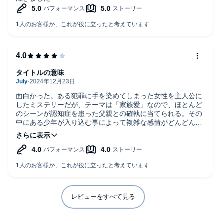
タイトルの意味
面白かった。ある犯罪に手を染めてしまった女性を主人公に
したミステリーだが、テーマは「家族愛」なので、ほとんど
のシーンが認知症を患った父親との確執に当てられる。その
中にある少年が入り込む事によって複雑な感情がどんどん癒
やされていく。勿論犯罪を犯しているので、それをいかに隠
すか…と言う部分も大きなテーマだが、その辺は「そんな事
できるかな？」と思える部分もあった。ただ家族の在り方が
変わっていく様には引き込まれた。終盤に劇的な流れにな
り、最後にタイトルの意味が明かされる。
一つだけ不自然に思ったのは、マスコミが一切登場しない
事。これだけ話題性のある犯罪なら当然騒ぐはずだが、それ
を入れると話が複雑になりすぎるので省いたのかも知れな
レビューをすべて見る
い。