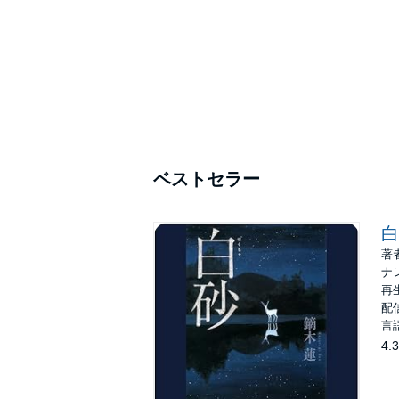
ベストセラー
白
著
ナ
再生
配信
言
4.3