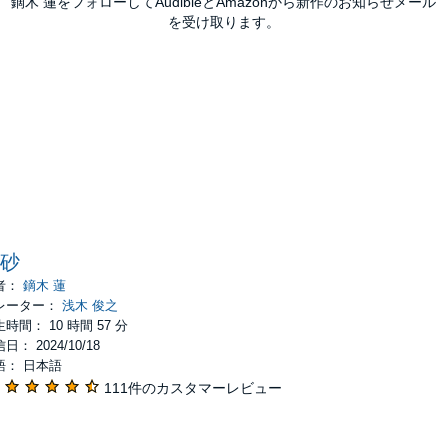
鏑木 蓮をフォローしてAudibleとAmazonから新作のお知らせメール
を受け取ります。
砂
者：
鏑木 蓮
レーター：
浅木 俊之
時間： 10 時間 57 分
日： 2024/10/18
語： 日本語
111件のカスタマーレビュー