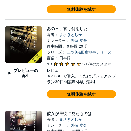
無料体験を試す
あの日、君は何をした
著者：
まさきとしか
ナレーター：
外崎 友亮
再生時間： 9 時間 29 分
シリーズ：
三ツ矢&田所刑事シリーズ
言語： 日本語
4.3
506件のカスタマー
プレビューの
レビュー
再生
￥2,630
で購入、またはプレミアムプ
ラン30日間無料体験で試す
無料体験を試す
彼女が最後に見たものは
著者：
まさきとしか
ナレーター：
外崎 友亮