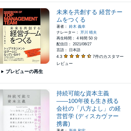
未来を共創する 経営チー
ムをつくる
著者：
鈴木 義幸
ナレーター：
芹川 晴夫
再生時間： 4 時間 50 分
配信日： 2021/08/27
言語： 日本語
4.3
7件のカスタマー
レビュー
プレビューの再生
持続可能な資本主義
――100年後も生き残る
会社の「八方よし」の経
営哲学 (ディスカヴァー
携書)
著者：
新井 和宏