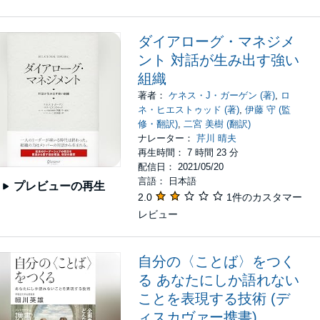
ダイアローグ・マネジメ
ント 対話が生み出す強い
組織
著者：
ケネス・J・ガーゲン (著)
,
ロ
ネ・ヒエストゥッド (著)
,
伊藤 守 (監
修・翻訳)
,
二宮 美樹 (翻訳)
ナレーター：
芹川 晴夫
再生時間： 7 時間 23 分
配信日： 2021/05/20
言語： 日本語
プレビューの再生
2.0
1件のカスタマー
レビュー
自分の〈ことば〉をつく
る あなたにしか語れない
ことを表現する技術 (デ
ィスカヴァー携書)