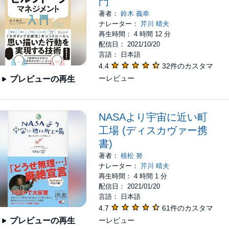
門
著者：
鈴木 義幸
ナレーター：
芹川 晴夫
再生時間： 4 時間 12 分
配信日： 2021/10/20
言語： 日本語
4.4
32件のカスタマ
ーレビュー
プレビューの再生
NASAより宇宙に近い町
工場 (ディスカヴァー携
書)
著者：
植松 努
ナレーター：
芹川 晴夫
再生時間： 4 時間 1 分
配信日： 2021/01/20
言語： 日本語
4.7
61件のカスタマ
ーレビュー
プレビューの再生