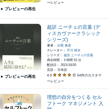
ーレビュー
プレビューの再生
超訳 ニーチェの言葉 (デ
ィスカヴァークラシック
シリーズ)
著者：
白取 春彦
ナレーター：
芹川 晴夫
シリーズ：
超訳 ニーチェの言葉
再生時間： 3 時間 53 分
配信日： 2021/10/20
言語： 日本語
4.0
54件のカスタマ
プレビューの再生
ーレビュー
理想の自分をつくる セル
フトーク マネジメント 入