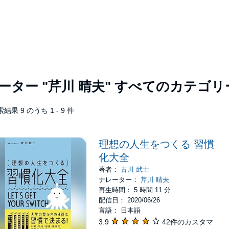
レーター
"芹川 晴夫"
すべてのカテゴリ
結果 9 のうち 1 - 9 件
理想の人生をつくる 習慣
化大全
著者：
古川 武士
ナレーター：
芹川 晴夫
再生時間： 5 時間 11 分
配信日： 2020/06/26
言語： 日本語
3.9
42件のカスタマ