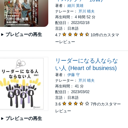
著者：
細川 英雄
ナレーター：
芹川 晴夫
再生時間： 4 時間 52 分
配信日： 2022/02/18
言語： 日本語
プレビューの再生
4.7
10件のカスタマ
ーレビュー
リーダーになる人ならな
い人 (Heart of business)
著者：
伊藤 守
ナレーター：
芹川 晴夫
再生時間： 41 分
配信日： 2023/03/02
言語： 日本語
3.6
7件のカスタマー
レビュー
プレビューの再生