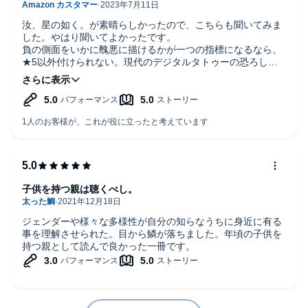
汝、星の如く。が素晴らしかったので、こちらも聞いてみま
した。やはり聞いてよかったです。
負の側面をいかに醜悪に描けるかが一つの指標になるなら、
★5以外付けられない。現代のデジタルタトゥーの恐ろしさ
を執拗に描ける点も見事。
サラサとフミの、名前の付けられない関係性が好きです。
ナレーションも各登場人物の内面まで演じ分けていて、素晴
らしかったです。特にフミの声は、静謐な色気を感じてよか
ったですし、読み進めるごとにどんどんイメージにハマって
きました。
一気に聴きました。
子供を持つ親は聴くべし。
ジェンダーや様々な多様性が自分の知らなうちに身近に有る
事を理解させられた。目から鱗が落ちました。年頃の子供を
持つ親として読んで良かった一冊です。