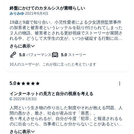
終盤にかけてのカタルシスが素晴らしい
19歳と9歳で知り合い、小児性愛者による少女誘拐監禁事件
の加害者と被害者というレッテルを貼り付けられてしまった
２人の物語。被害者とされる更紗視線でストーリーが展開さ
れる中、どうして大学生の文が、いつか破綻する行動に出た
のかが気になって聴き続けていたら終盤に文視点での語りで
想像も及ばなかった事実が明らかになり、2人が出会えたこ
とでお互いが救われたこと、それは2人にしか理解しあえな
いけれども孤独なままでいるよりどれだけ幸せなことかと考
えさせられました。BL小説も含め心理描写が見事な作者で
す。オーディブルで聴くことで独白感が際立ち、とっても良
かったです!
インターネットの見方と自分の視座を考える
人間という生き物の作り出した制度やそれが抱える問題、人
間の愚かさ、脆さ、社会が産み出す「善悪」。
色々考えさせられるが、自分が今度「犯罪」と報道されるも
のに出会ったら、当事者にしか分からないことがあるという
前提で物事を見ようと考えさせられた事と、心の中に安堵を