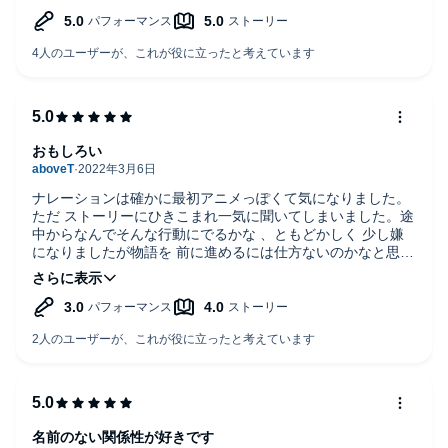
もたらすエンディングにだったことに、作者への感謝に似た
感情が広がった。
おもしろい
ナレーションは確かに最初アニメっぽくて気になりました。
ただ ストーリーにひきこまれ一気に聞いてしまいました。途
中からなんでそんな行動にでるかな 、ともどかしく 少し嫌
になりましたが物語を 前に進めるには仕方ないのかなと思っ
たり。
ほとんど少女視点で描かれるので少年サイドの描写は少なく
残念でしたが おおむね ハッピーエンドといえるのではない
かと思うので嫌な後味はなかったです。切なくいとおしいお
話です。
名前のない関係性が好きです