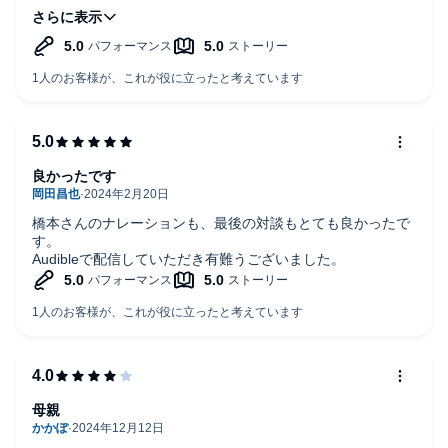
しかし、「告白」という作品を初めてのオーディオブックと
して選んで、本当に良かったと思います。
ナレーションが非常に聴きやすく、仕事をしながらでも自然
と話に引き込まれ、あっという間に聴き終えてしまいまし
た。
キャラクターの演じ分けについては、レビューで異なる意見
も見かけましたが、個人的には十分感じられ、その点も大変
満足しています。
良かったです
また、小説にあまり慣れていないため、章が終わる度に「も
う終わりかな」と思いきや
橋本さんのナレーションも、最後の対談もとても良かったで
まだ物語が続いていることに度々驚きました笑
す。
1冊の中にこれほど長い物語が描かれていることに、新鮮な
Audibleで配信していただき有難うございました。
驚きを感じました。
映画版も見てみたいと思います。
母親