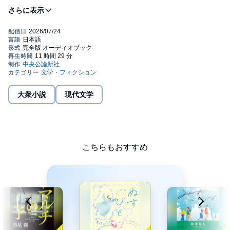
千鶴が夫から逃げるために向かった「さざめきハイツ」には、か
つて自分を捨てた母・聖子がいた。他の同居人は、家事を完璧に
担う彩子と、聖子を理想の「母」と呼び慕う恵真。
「普通」の家族関係を築けなかった者たちの奇妙な共同生活は、
途中、うまくいきかけたものの、聖子の病で終わりを告げ――。
すれ違う母と娘の感動長篇。©2024 Sonoko Machida Published in
Japan by CHUOKORON-SHINSHA. INC. (P)2026 CHUOKORON-
SHINSHA. INC.
大衆小説
現代文学
こちらもおすすめ