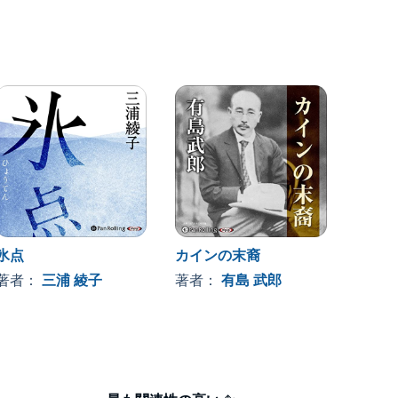
氷点
カインの末裔
あかね
著者：
三浦 綾子
著者：
有島 武郎
著者