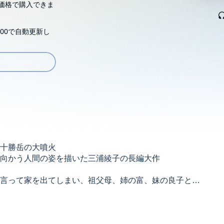
価格で購入できま
00で自動更新し
十勝岳の大噴火
ち向かう人間の姿を描いた三浦綾子の長編大作
言って家を出てしまい、祖父母、姉の富、妹の良子と暮
畠を開拓し、貧困の中でもひたむきに生きていました。
24日、十勝岳大噴火発生。