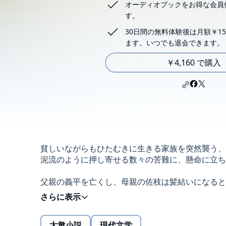
オーディオブックをお得な会員
す。
30日間の無料体験後は月額￥15
ます。いつでも退会できます。
￥4,160 で購入
貧しいながらもひたむきに生きる家族を突然襲う、
泥流のように押し寄せる数々の苦難に、懸命に立
父親の義平を亡くし、母親の佐枝は髪結いになると
らすのは、拓一と耕作の兄弟。この6人の家族は、
そこへ、突然災難が襲いかかります。大正15年5月
大衆小説
現代文学