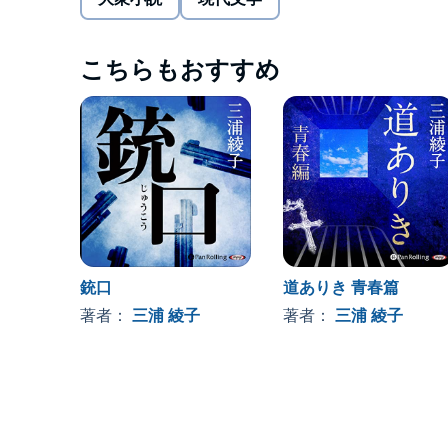
大切な家族も家も、友達も、容赦なく飲み込んでい
しかしそれだけに止まらず、奇跡的に助かった拓一
こちらもおすすめ
祖父母が苦労して開拓してきた畠をなんとか生き返
う耕作。
美田を復興させるために苦闘する兄弟を通して、人
『続・泥流地帯』を、臨場感あふれる朗読でお楽し
三浦綾子（みうら・あやこ）
1922年4月、北海道旭川市生まれ。
高等女学校卒業後、17歳から7年間小学校教師を
その後、肺結核と脊椎カリエスを併発して13年間
銃口
道ありき 青春篇
1952年に洗礼を受ける。1959年、三浦光世と結婚
1964年、朝日新聞の1000万円懸賞小説に『氷点
著者：
三浦 綾子
著者：
三浦 綾子
その後も『塩狩峠』『道ありき』『泥流地帯』『母
1998年、旭川市に三浦綾子記念文学館が開館。199