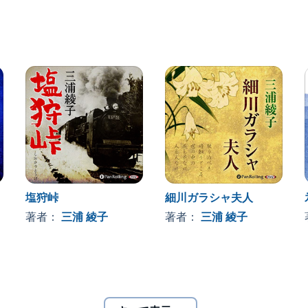
く泥流。
と耕作の前には、次々と苦難が押し寄せます。
らせたいと、復興の道を懸命に歩む拓一。そんな兄を慕
間の試練や報いとは何であるのかを問う、『泥流地帯』
みください。
勤めるが、太平洋戦争後、罪悪感と絶望を抱いて退職。
療養生活を送る。闘病中にキリスト教に出逢い、
塩狩峠
細川ガラシャ夫人
。
』で入選し作家活動に入る。
著者：
三浦 綾子
著者：
三浦 綾子
』『銃口』など数多く小説、エッセイ等を発表した。
9年10月、逝去。©2022 （公財）三浦綾子記念文化財団