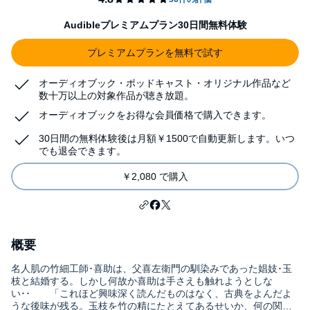
Audibleプレミアムプラン30日間無料体験
プレミアムプランを無料で試す
オーディオブック・ポッドキャスト・オリジナル作品など
数十万以上の対象作品が聴き放題。
オーディオブックをお得な会員価格で購入できます。
30日間の無料体験後は月額￥1500で自動更新します。いつ
でも退会できます。
￥2,080 で購入
概要
名人肌の竹細工師･喜助は、父喜左衛門の馴染みであった娼妓･玉
枝と結婚する。しかし何故か喜助は手さえも触れようとしな
い･･ 「これほど興味深く読んだものはなく、古典をよんだよ
うな後味が残る。玉枝を竹の精にたとえてあるせいか、何の関係