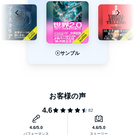
[目次]
第一章 テクノロジーの進化には一本の「流れ」がある
第二章 すべてを「原理」から考えよ
第三章 テクノロジーは人類の敵なのか
第四章 未来に先回りする意思決定法
©Discover21 (P)2020 Audible, Inc.
サンプル
サンプル
サンプル