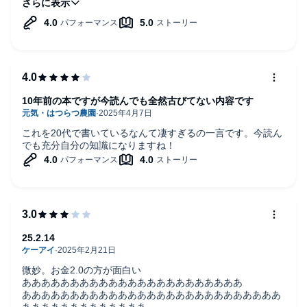
章かと。VUCA時代にとるべきスタンスが分かり、同章は何
度も聞き返そうと思います。
論理的思考法が通用しないというくだりだけ少し引っかかり
ました。少なくとも、後付けの説明ならどんなことも、論理
的に説明出来ると思うので。今の時代、想定すべき要素が多
すぎて、論理的思考に至らないということでは？（屁理屈か
な・？）
10年前の本ですが今読んでも全然古びてない内容です
これを20代で書いているなんて凄すぎるの一言です。今読ん
でも充分自分の知識になりますね！
25.2.14
微妙。お金2.0の方が面白い
あああああああああああああああああああああああ
あああああああああああああああああああああああああああ
あああああああああああああ