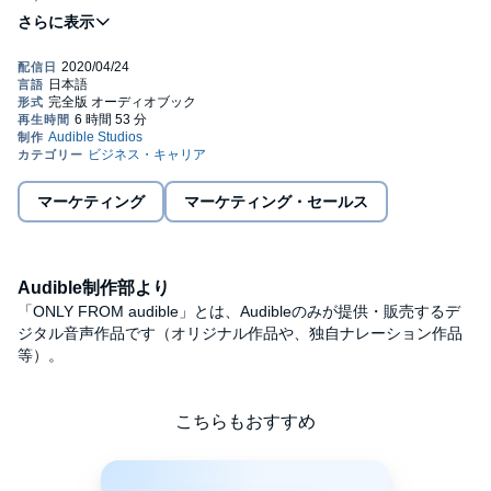
元Google米国本社 副社長 兼 日本法人 代表取締役社長 村上憲郎
元Apple米国本社 副社長 兼 日本法人 代表取締役 前刀禎明
推薦!
「実際に空を飛ぶ機械が、数学者と機械工の協力と不断の努力に
よって発明されるまでには、百万年から一万年かかるだろう」
ニューヨークタイムズにこのような社説が載ったのは、ライト兄
弟が人類で初めて空を飛ぶわずか数週間前のことでした。
今に生きる私たちも、この話を笑うことはできないでしょう。
マーケティング
マーケティング・セールス
iPhoneが発売されたとき
「赤外線がないなんて流行らない」「おサイフケータイが使えな
いなんて不便」
と多くの人が言っていたことを、
Audible制作部より
Facebookが日本に進出したとき、
「実名性のSNSは日本人の気質には合わないので普及しない」
「ONLY FROM audible」とは、Audibleのみが提供・販売するデ
と多くの「知識人」が言っていたことを、私たちは都合よく忘れ
ジタル音声作品です（オリジナル作品や、独自ナレーション作品
ています。
等）。
人間は本来、未来を見誤るものなのです。
しかし、そんな中でもごくわずかな人は驚くほどの先見性を発揮
して大きな成果を上げています。その違いは人々の「思考法」に
こちらもおすすめ
あります。
本書では、株式会社メタップス代表取締役社長の佐藤航陽が自身
の体験から培った「どんな状況にあっても未来を見通せる汎用的
な思考体系」を、読者のみなさまにお伝えします。