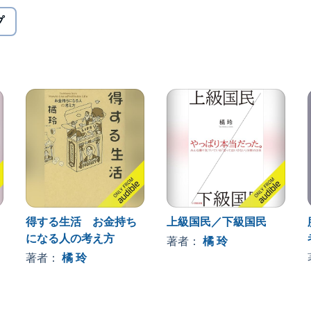
ンが生き残ることができるか、その解決策を具体的に提
プ
世界で生き延びるヒントが満載！ これからの生き方・
得する生活 お金持ち
上級国民／下級国民
特別寄稿」を加えて、再編集。
になる人の考え方
著者：
橘 玲
著者：
橘 玲