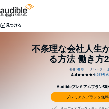
不条理な会社人生
る方法 働き方2.0
Audibleプレミアムプラン3
プレミアムプランを無料
オーディオブック・ポッドキャ