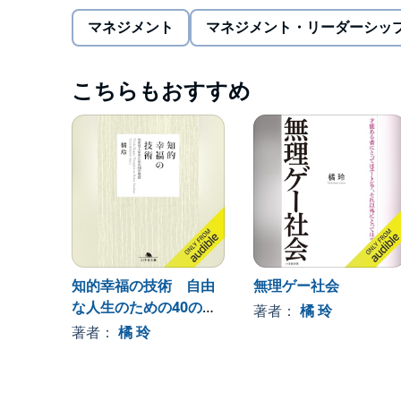
のように働き方を変えれば、日本のビジネスパーソ
示する。
マネジメント
マネジメント・リーダーシッ
具体的には、
こちらもおすすめ
●生き方・働き方が衝撃的に変わる未来
●世界も日本も「リベラル」になっている
●組織に属す働き方、属さない働き方
●「好きなことで生きていく」しかない残酷な世界
●「ぬるい日本」でさっさと億万長者になる
●「どこでも誰とでも働ける」という生き方
など、煩わしい組織や人間関係から抜け出し、未来
●始めるのに遅すぎるということはない
働き方に危機感をいだいている人、必読の1冊。
知的幸福の技術 自由
無理ゲー社会
『働き方2.0vs4.0』を改題し、文庫版だけの「
な人生のための40の物
著者：
橘 玲
語
著者：
橘 玲
©Akira Tachibana (P)2022 Audible, Inc.