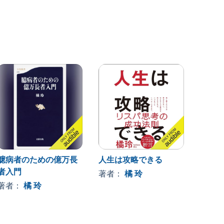
臆病者のための億万長
人生は攻略できる
言って
者入門
の真実
著者：
橘 玲
Book
著者：
橘 玲
著者