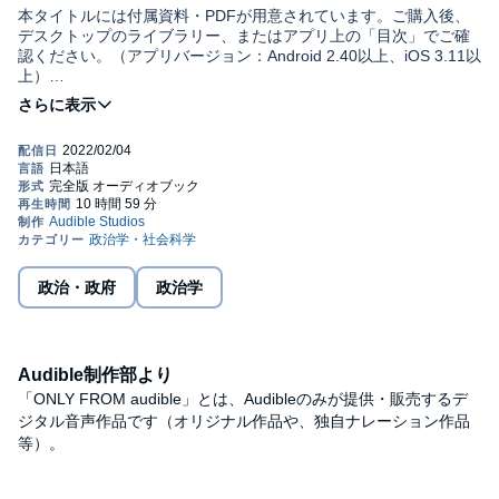
本タイトルには付属資料・PDFが用意されています。ご購入後、
デスクトップのライブラリー、またはアプリ上の「目次」でご確
認ください。（アプリバージョン：Android 2.40以上、iOS 3.11以
上）
©2021 Kensuke Amo & Masafumi Masuda Published in Japan by
NFT（非代替性トークン）が注目されている。デジタル資産にな
Asahi Shimbun Publications Inc. (P)2021 Audible, Inc.
ぜ数億円もの価値がつくのか？ ゲーム、スポーツ、アートなど
のビジネス面から、ブロックチェーン技術、法律面まで。最前線
にいる約20人が、その可能性・未来を解説する。
政治・政府
政治学
Audible制作部より
「ONLY FROM audible」とは、Audibleのみが提供・販売するデ
ジタル音声作品です（オリジナル作品や、独自ナレーション作品
等）。