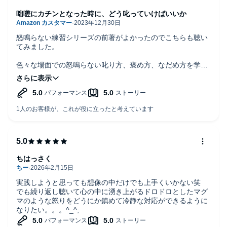
「むしろがんばっている」
咄嗟にカチンとなった時に、どう叱っていけばいいか
そんな言葉たちに、ものすごく救われました。
怒鳴らない練習シリーズの前著がよかったのでこちらも聴い
てみました。
・これは夫にも読んでもらいます！
色々な場面での怒鳴らない叱り方、褒め方、なだめ方を学べ
・子どもたちに試したところ、今までとは明らかに反応が違いま
るので参考になります。
した。
日常よくある困った場面を想定した練習問題が沢山収録され
ているので、答えを考えながら聴いていると自然と身に付い
今までは子どもは空返事で、その後は怒鳴り声が響いていたの
てくるのでいいですね。
に……。
ナレーションも筆者の寄り添う語り口とよく合っていて聴き
・この本が母子手帳配布と同時くらいに手に入ったら、
やすかったです。
ちはっさく
世のママたちはもう少し楽になれるのに。
実践しようと思っても想像の中だけでも上手くいかない笑
（前作『子どもも自分もラクになる どならない練習』お客様の声
でも繰り返し聴いて心の中に湧き上がるドロドロとしたマグ
より抜粋）
マのような怒りをどうにか鎮めて冷静な対応ができるように
なりたい。。。^_^;
＜目次＞