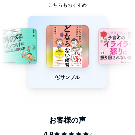
・どならずに叱る、諭せる方法（しかも、効果があって、楽チン
こちらもおすすめ
な）を知りたい。
本書は、著者と仲間たちが行っている子育て練習講座「ちはっさ
く」を紙面でそのまま再現するものです。
ちはっさくとは、
「代わりの行動を教える」「一緒にやってみ
る」「気持ちに理解を示す」「ほめる」
といった、基本的な子ど
もへの対応方法を楽しく練習して身につける子育て講座。十数か
所の自治体や民間団体で実施されています。
この講座では、日常生活で起こりがちな場面設定に対して、受講
サンプル
サンプル
サンプル
者さんが自分らしく基本的な対応方法を使えるようにたくさんの
練習をしていきます。この「練習」がポイントです。
受講者さんのアンケート結果を見ると、全体的には叱る頻度・ど
なる頻度・子どもにイライラする頻度は減少して、ほめる頻度は
増加しており、まずまずな成果になっています（満足度はなんと
98％！）。
本書のテーマは、「子どもの問題行動にカチンときてドッカーン
となりそうな状況からの逆転！」。