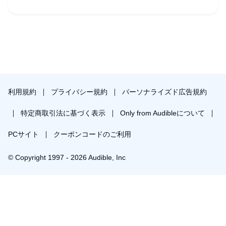
はじめに
第１章 まずは基本からーー５つの基本カード
１ 代わりの行動を教える――「〜してね」
２ 一緒にやってみる――「一緒にやってみよう」
利用規約
プライバシー規約
パーソナライズド広告規約
３ 気持ちに理解を示す――「～だよね。わかるよ」「～なんだ
特定商取引法に基づく表示
Only from Audibleについて
ね」
PCサイト
クーポンコードのご利用
４ 環境をつくる――キョリ・メセン・シゲキ
© Copyright 1997 - 2026 Audible, Inc
５ ほめる――「～できたね」
６ 基本カードの確認問題
プレミアムプランを無料で試す
第２章 カチンときてドッカーン！を減らせる――３つの逆転カー
30日間の無料体験後は月額￥1500で自動更新します。いつでも退会できます。
ド