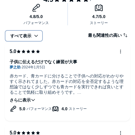
特に、こんな状況で効果のある
「待つ」「落ち着く」「聞く・考
えさせる」
を集中的に練習します。
数ある子どもへの基本的な対応方法を実践しつつ、
「激怒しかけ
最も関連性の高い
すべて表示
たところで、どうにか親側の対応を切り替える」
といったことを
楽しく練習して身につけてしまおうという欲張りパッケージにな
っています。
（「はじめに」より）
子供に伝えるだけでなく練習が大事
共感の声、続々！
赤カード、青カードに分けることで子供への対応がわかりや
すく示されてました。赤カードの対応を全否定するような理
想論ではなく少しずつでも青カードを実行できれば良いとす
・たくさんの子育て本を読んだ中で、一番効果がありました！
ることで気軽に取り組めそうです。
また、今まで代わりの行動を子供に伝えるだけで終わってし
まってましたが、実際に行動をその場で練習することも代わ
・子どもに毎日怒ってしまい、自己嫌悪になっていました。
りの行動をしてもらうには大切ということを学びました。
ほどほどにがんばりたいと思います！
・「時代のせい」「環境のせい」とか、「あなたは悪くない」