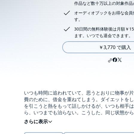
作品など数十万以上の対象作品
オーディオブックをお得な会員
す。
30日間の無料体験後は月額￥15
ます。いつでも退会できます。
￥3,770 で購入
いつも時間に追われていて、思うとおりに物事が片
費のために、借金を重ねてしまう。ダイエットをし
を引こうと熱をもって話しかけるが、いつも相手は
ら、いつまでも治らない。こうした、同じ状態から
必ずしもその人の資質によらない、ある共通の要因
©- (P)2023 Hayakawa Publishing Inc.
験・研究成果を応用し、期待の行動経済学者コンビ