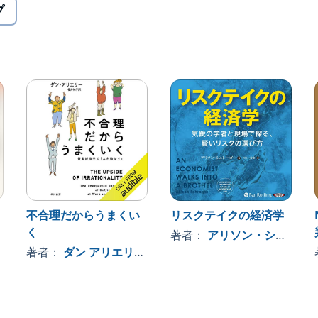
プ
す。ご購入後、PCサイトのライブラリー、またはアプリ上
r Shafir
不合理だからうまくい
リスクテイクの経済学
く
, 、その他
著者：
アリソン・シュレーガー
著者：
ダン アリエリー
, 、その他