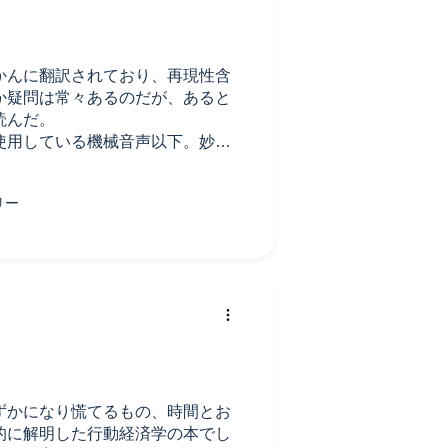
かんに翻訳されており、再現性含
か疑問は常々あるのだが、あると
読んだ。
使用している機械音声以下。妙な
地最悪で内容も入ってこない。そ
ないか。さすがに宅録ってことは
える。iPhoneで撮ったポッド
ない。他の方々はよくこんなもん
品作ってコンテンツ揃えているな
800円払ってしょぼい録音の下手
に1人でもいると思うと厳しい。
ずかになり慌てるもの、時間とお
的に解明した行動経済学の本でし