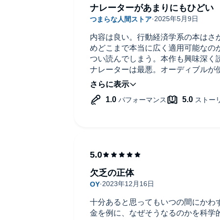
ナレーターがあまりにもひどい
内容は良い。行動経済学系の本はさ
めどこまで本当に広く適用可能なの
つい読んでしまう。本作も興味深く
ナレーターは最悪。オーディブルが
癖のあるねとっとした読みは聴き心
のうえ音質も他の商品と比べて悪く
ないだろうが、録音が良くないように思
キャストみたいな印象。聞いてられ
聞けたなと思う。
もし宅録声優で済ませてしょぼい商
ら最悪だ。聞き放題プランじゃなく2
なナレーション買わされる人が世界
欠乏の正体
十分あると思ってもいつの間にかわ
金を例に、なぜそうなるのかを科学