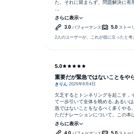
た。それに留まらず、問題解決に有
よくある自己啓発やノウハウ本とは
徹したものですが、豊富な実験例や
れば、素人の私でも実生活に活かせ
目からウロコの真実の数々…読んで
重要だが緊急ではないことをや
欠乏するとトンネリングを起こす，
て一歩引いて全体を眺める､あるい
急ではないことをなるべく多くやる
ただナレーションについて。この本
るが，目で読む場合は問題ないが､
なので､紛らわしいので省けないか