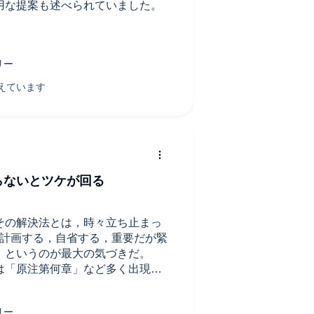
用な提案も述べられていました。
一線を画し、問題の根本の解明に
フィールドワークの例を参考にす
るように思います。
よかったと思いました。
らないとツケが回る
その解決法とは，時々立ち止まっ
は計画する，自省する，重要だが緊
。というのが最大の気づきだ。
は「原注第何章」など多く出現す
耳だけで聞く場合はほぼ不要な情報
なと思う。