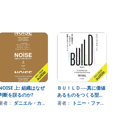
NOISE 上: 組織はなぜ
ＢＵＩＬＤ──真に価値
スタン
判断を誤るのか?
あるものをつくる型破
生デザ
, 、その他
りなガイドブック
篇
著者：
ダニエル・カーネマン
著者：
, 、その他
トニー・ファデル
, 、その
著者