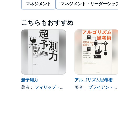
マネジメント
マネジメント・リーダーシッ
本タイトルには付属資料・PDFが用意されていま
の「目次」からご確認ください。
SCARCITY
こちらもおすすめ
Why Having Too Little Means So Much
by Sendhil Mullainathan and Eldar Shafir
Copyright ⓒ 2013 by Sendhil Mullainathan and Elda
All rights reserved.
Japanese e-book rights arranged with
Brockman, Inc
超予測力
アルゴリズム思考術
著者：
フィリップ・Ｅ・テトロック
著者：
ブライアン・クリスチャン、トム・グリフィス
, 、その他