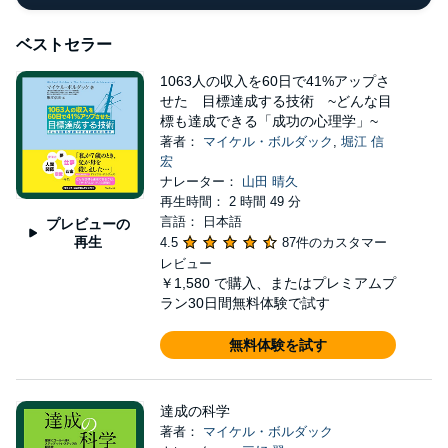
ベストセラー
1063人の収入を60日で41%アップさ
せた 目標達成する技術 ~どんな目
標も達成できる「成功の心理学」~
著者：
マイケル・ボルダック
,
堀江 信
宏
ナレーター：
山田 晴久
再生時間： 2 時間 49 分
言語： 日本語
プレビューの
再生
4.5
87件のカスタマー
レビュー
￥1,580
で購入、またはプレミアムプ
ラン30日間無料体験で試す
無料体験を試す
達成の科学
著者：
マイケル・ボルダック