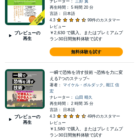
ナレーター：
三好 翼
再生時間： 5 時間 20 分
言語： 日本語
4.3
99件のカスタマー
レビュー
￥2,630
で購入、またはプレミアムプ
プレビューの
再生
ラン30日間無料体験で試す
無料体験を試す
一瞬で恐怖を消す技術 ~恐怖を力に変
える7つのステップ~
著者：
マイケル・ボルダック
,
堀江 信
宏
ナレーター：
山田 晴久
再生時間： 2 時間 35 分
言語： 日本語
4.3
49件のカスタマー
プレビューの
再生
レビュー
￥1,580
で購入、またはプレミアムプ
ラン30日間無料体験で試す