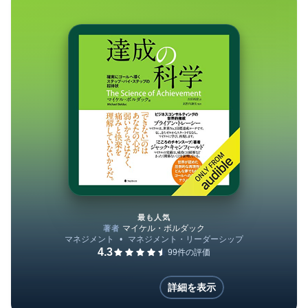
社。短期間のうちにトップセールスマンとなり、そ
の功績が認 められ20代の若さでヴァイスプレジデ
ントに抜擢された。現在は南国のビーチで愛する家
族と共に過ごしながら、個人コーチングやセミナー
を通して、世界中 のクライアントに成功と幸福を
生み出し続けている(「BOOK著者紹介情報」より：
本データは『一瞬で恐怖を消す技術 ~恐怖を力に変
える７つのステップ~』(ISBN-10:4894514222)が刊行
された当時に掲載されていたものです)
最も人気
達成の科学
詳細を表示