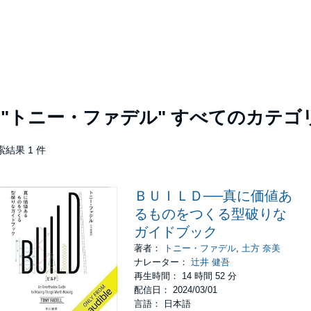
者
"トニー・ファデル"
すべてのカテゴ
索結果 1 件
ＢＵＩＬＤ──真に価値あ
るものをつくる型破りな
ガイドブック
著者：
トニー・ファデル
,
土方 奈美
ナレーター：
辻井 健吾
再生時間： 14 時間 52 分
配信日： 2024/03/01
言語： 日本語