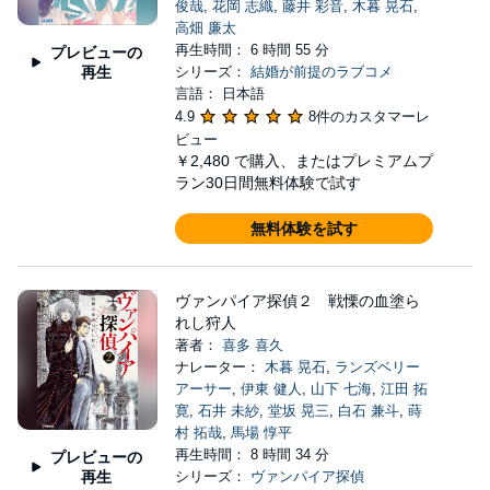
俊哉
,
花岡 志織
,
藤井 彩音
,
木暮 晃石
,
高畑 廉太
再生時間： 6 時間 55 分
プレビューの
再生
シリーズ：
結婚が前提のラブコメ
言語： 日本語
4.9
8件のカスタマーレ
ビュー
￥2,480
で購入、またはプレミアムプ
ラン30日間無料体験で試す
無料体験を試す
ヴァンパイア探偵２ 戦慄の血塗ら
れし狩人
著者：
喜多 喜久
ナレーター：
木暮 晃石
,
ランズベリー
アーサー
,
伊東 健人
,
山下 七海
,
江田 拓
寛
,
石井 未紗
,
堂坂 晃三
,
白石 兼斗
,
蒔
村 拓哉
,
馬場 惇平
再生時間： 8 時間 34 分
プレビューの
再生
シリーズ：
ヴァンパイア探偵