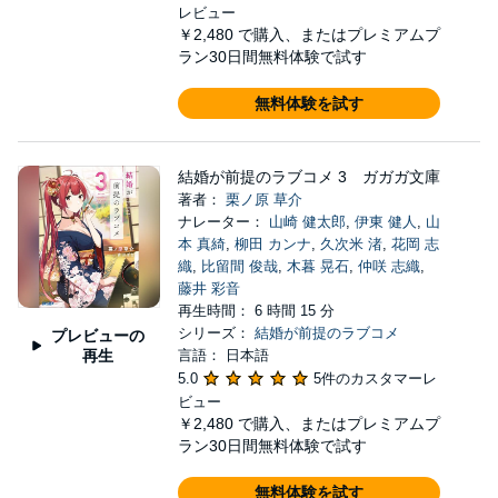
レビュー
￥2,480
で購入、またはプレミアムプ
ラン30日間無料体験で試す
無料体験を試す
結婚が前提のラブコメ 3 ガガガ文庫
著者：
栗ノ原 草介
ナレーター：
山崎 健太郎
,
伊東 健人
,
山
本 真綺
,
柳田 カンナ
,
久次米 渚
,
花岡 志
織
,
比留間 俊哉
,
木暮 晃石
,
仲咲 志織
,
藤井 彩音
再生時間： 6 時間 15 分
シリーズ：
結婚が前提のラブコメ
プレビューの
再生
言語： 日本語
5.0
5件のカスタマーレ
ビュー
￥2,480
で購入、またはプレミアムプ
ラン30日間無料体験で試す
無料体験を試す