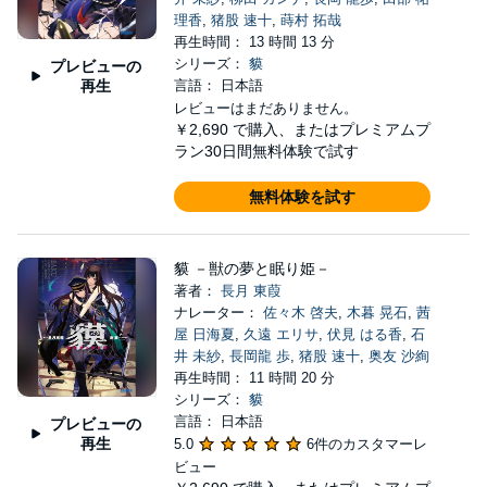
理香
,
猪股 速十
,
蒔村 拓哉
再生時間： 13 時間 13 分
シリーズ：
貘
プレビューの
再生
言語： 日本語
レビューはまだありません。
￥2,690
で購入、またはプレミアムプ
ラン30日間無料体験で試す
無料体験を試す
貘 －獣の夢と眠り姫－
著者：
長月 東葭
ナレーター：
佐々木 啓夫
,
木暮 晃石
,
茜
屋 日海夏
,
久遠 エリサ
,
伏見 はる香
,
石
井 未紗
,
長岡龍 歩
,
猪股 速十
,
奥友 沙絢
再生時間： 11 時間 20 分
シリーズ：
貘
言語： 日本語
プレビューの
再生
5.0
6件のカスタマーレ
ビュー