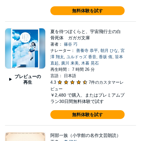
無料体験を試す
夏を待つぼくらと、宇宙飛行士の白
骨死体 ガガガ文庫
著者：
篠谷 巧
ナレーター：
善養寺 恭平
,
朝月 ひな
,
宮
澤 翔太
,
ユルドゥズ 香音
,
香坂 侑
,
笹本
直起
,
廣川 来美
,
木暮 晃石
再生時間： 7 時間 26 分
言語： 日本語
プレビューの
再生
4.3
7件のカスタマーレ
ビュー
￥2,480
で購入、またはプレミアムプ
ラン30日間無料体験で試す
無料体験を試す
阿部一族（小学館の名作文芸朗読）