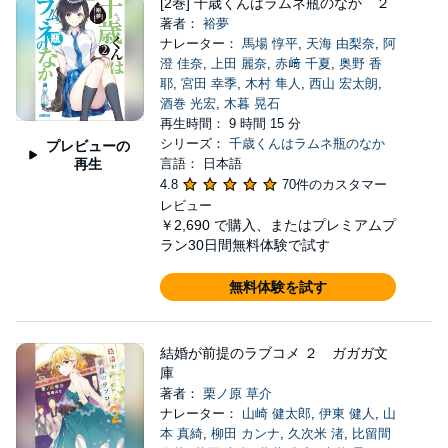
[2巻] 千歳くんはラムネ瓶のなか ２
著者：
裕夢
ナレーター：
馬場 惇平
,
天海 由梨奈
,
阿
澄 佳奈
,
上田 麗奈
,
赤﨑 千夏
,
奥野 香
耶
,
宮田 幸季
,
木村 隼人
,
西山 宏太朗
,
酒巻 光宏
,
木暮 晃石
再生時間： 9 時間 15 分
シリーズ：
千歳くんはラムネ瓶のなか
プレビューの
再生
言語： 日本語
4.8
70件のカスタマー
レビュー
￥2,690
で購入、またはプレミアムプ
ラン30日間無料体験で試す
無料体験を試す
結婚が前提のラブコメ ２ ガガガ文
庫
著者：
栗ノ原 草介
ナレーター：
山崎 健太郎
,
伊東 健人
,
山
本 真綺
,
柳田 カンナ
,
久次米 渚
,
比留間