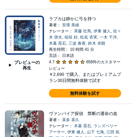
ラブカは静かに弓を持つ
著者：
安壇 美緒
ナレーター：
斉藤 壮馬
,
伊東 健人
,
佐々
木 啓夫
,
稲垣 好
,
松嶌 杏実
,
一木 千洋
,
木暮 晃石
,
三波 春香
,
鈴木 卓朗
再生時間： 10 時間 41 分
言語： 日本語
4.7
858件のカスタマー
プレビューの
再生
レビュー
￥2,690
で購入、またはプレミアムプ
ラン30日間無料体験で試す
無料体験を試す
ヴァンパイア探偵 禁断の運命の血
著者：
喜多 喜久
ナレーター：
木暮 晃石
,
ランズベリー
アーサー
,
伊東 健人
,
山下 七海
,
江田 拓