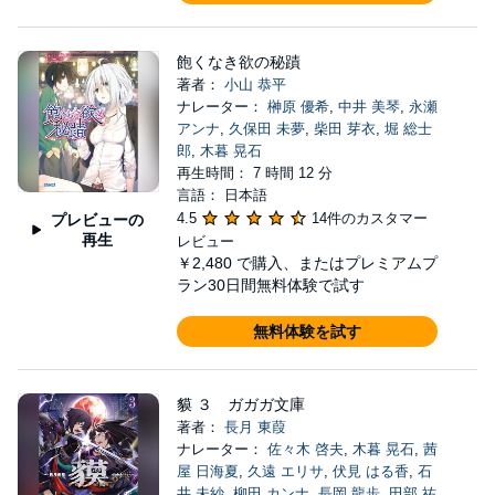
飽くなき欲の秘蹟
著者：
小山 恭平
ナレーター：
榊原 優希
,
中井 美琴
,
永瀬
アンナ
,
久保田 未夢
,
柴田 芽衣
,
堀 総士
郎
,
木暮 晃石
再生時間： 7 時間 12 分
言語： 日本語
4.5
14件のカスタマー
プレビューの
再生
レビュー
￥2,480
で購入、またはプレミアムプ
ラン30日間無料体験で試す
無料体験を試す
貘 ３ ガガガ文庫
著者：
長月 東葭
ナレーター：
佐々木 啓夫
,
木暮 晃石
,
茜
屋 日海夏
,
久遠 エリサ
,
伏見 はる香
,
石
井 未紗
,
柳田 カンナ
,
長岡 龍歩
,
田部 祐