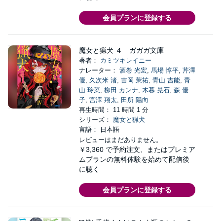
会員プランに登録する
魔女と猟犬 ４ ガガガ文庫
著者：
カミツキレイニー
ナレーター：
酒巻 光宏
,
馬場 惇平
,
芹澤
優
,
久次米 渚
,
吉岡 茉祐
,
青山 吉能
,
青
山 玲菜
,
柳田 カンナ
,
木暮 晃石
,
森 優
子
,
宮澤 翔太
,
田所 陽向
再生時間： 11 時間 1 分
シリーズ：
魔女と猟犬
言語： 日本語
レビューはまだありません。
￥3,360
で予約注文、またはプレミア
ムプランの無料体験を始めて配信後
に聴く
会員プランに登録する