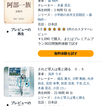
著者：
森 鴎外
ナレーター：
木暮 晃石
再生時間： 1 時間 51 分
シリーズ：
小学館の名作文芸朗読 ～森
鴎外～
言語： 日本語
5.0
1件のカスタマーレ
プレビューの
再生
ビュー
￥1,090
で購入、またはプレミアムプ
ラン30日間無料体験で試す
無料体験を試す
されど罪人は竜と踊る ０．５
著者：
浅井 ラボ
ナレーター：
德石 勝大
,
川野 剛稔
,
向井
莉生
,
宮田 幸季
,
田尻 浩章
,
千先 広大
,
木暮 晃石
,
小宮 けい
再生時間： 21 時間 46 分
シリーズ：
されど罪人は竜と踊る
言語： 日本語
プレビューの