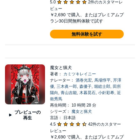
5.0
2件のカスタマーレ
ビュー
￥2,690
で購入、またはプレミアムプ
ラン30日間無料体験で試す
無料体験を試す
魔女と猟犬
著者：
カミツキレイニー
ナレーター：
酒巻光宏
,
馬場惇平
,
芹澤
優
,
三木眞一郎
,
森優子
,
堀総士郎
,
田所
陽向
,
青山吉能
,
木暮晃石
,
小針彩希
,
近
衛秀馬
再生時間： 10 時間 28 分
シリーズ：
魔女と猟犬
プレビューの
再生
言語： 日本語
4.5
42件のカスタマー
レビュー
￥2,690
で購入、またはプレミアムプ