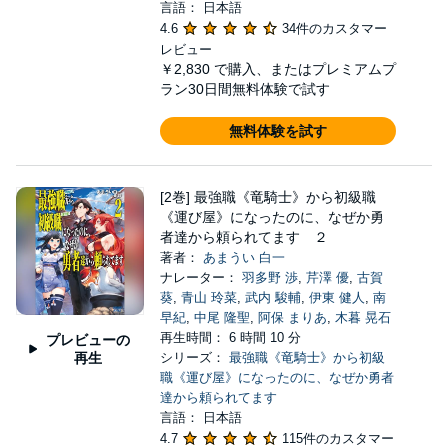
言語： 日本語
4.6
34件のカスタマー
レビュー
￥2,830
で購入、またはプレミアムプ
ラン30日間無料体験で試す
無料体験を試す
[2巻] 最強職《竜騎士》から初級職
《運び屋》になったのに、なぜか勇
者達から頼られてます ２
著者：
あまうい 白一
ナレーター：
羽多野 渉
,
芹澤 優
,
古賀
葵
,
青山 玲菜
,
武内 駿輔
,
伊東 健人
,
南
早紀
,
中尾 隆聖
,
阿保 まりあ
,
木暮 晃石
再生時間： 6 時間 10 分
プレビューの
再生
シリーズ：
最強職《竜騎士》から初級
職《運び屋》になったのに、なぜか勇者
達から頼られてます
言語： 日本語
4.7
115件のカスタマー