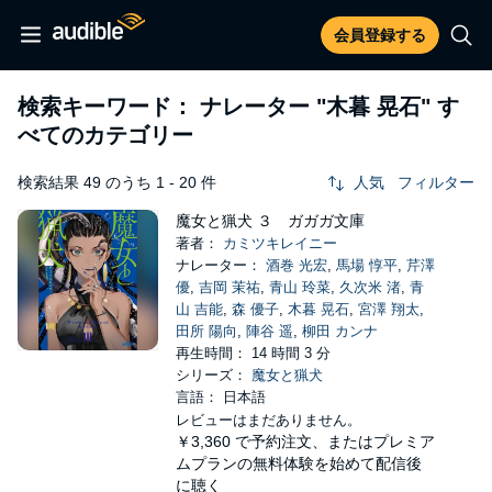
会員登録する
検索キーワード： ナレーター
"木暮 晃石"
す
べてのカテゴリー
検索結果 49 のうち 1 - 20 件
人気
フィルター
魔女と猟犬 ３ ガガガ文庫
著者：
カミツキレイニー
ナレーター：
酒巻 光宏
,
馬場 惇平
,
芹澤
優
,
吉岡 茉祐
,
青山 玲菜
,
久次米 渚
,
青
山 吉能
,
森 優子
,
木暮 晃石
,
宮澤 翔太
,
田所 陽向
,
陣谷 遥
,
柳田 カンナ
再生時間： 14 時間 3 分
シリーズ：
魔女と猟犬
言語： 日本語
レビューはまだありません。
￥3,360
で予約注文、またはプレミア
ムプランの無料体験を始めて配信後
に聴く