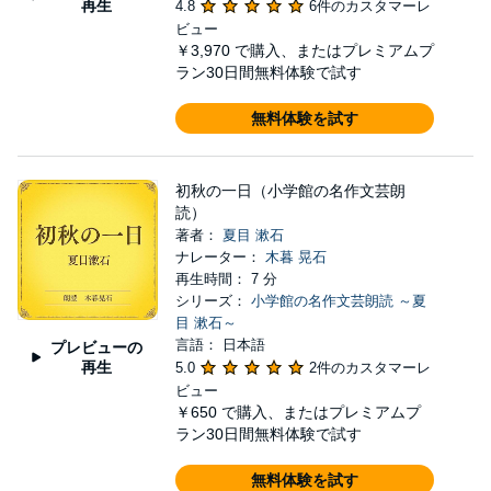
再生
4.8
6件のカスタマーレ
ビュー
￥3,970
で購入、またはプレミアムプ
ラン30日間無料体験で試す
無料体験を試す
初秋の一日（小学館の名作文芸朗
読）
著者：
夏目 漱石
ナレーター：
木暮 晃石
再生時間： 7 分
シリーズ：
小学館の名作文芸朗読 ～夏
目 漱石～
言語： 日本語
プレビューの
再生
5.0
2件のカスタマーレ
ビュー
￥650
で購入、またはプレミアムプ
ラン30日間無料体験で試す
無料体験を試す