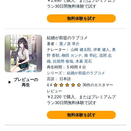
￥2,690
で購入、またはプレミアムプ
ラン30日間無料体験で試す
無料体験を試す
結婚が前提のラブコメ
著者：
栗ノ原 草介
ナレーター：
山崎 健太郎
,
伊東 健人
,
奥
野 香耶
,
柳田 カンナ
,
南 早紀
,
花岡 志
織
,
比留間 俊哉
,
木暮 晃石
再生時間： 5 時間 4 分
シリーズ：
結婚が前提のラブコメ
言語： 日本語
プレビューの
再生
4.4
36件のカスタマー
レビュー
￥2,220
で購入、またはプレミアムプ
ラン30日間無料体験で試す
無料体験を試す