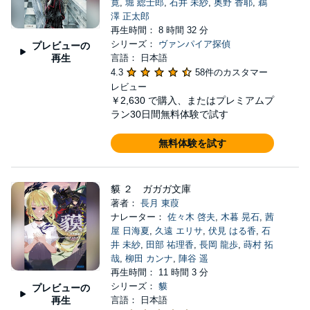
寛
,
堀 総士郎
,
石井 未紗
,
奥野 香耶
,
鵜
澤 正太郎
再生時間： 8 時間 32 分
シリーズ：
ヴァンパイア探偵
プレビューの
再生
言語： 日本語
4.3
58件のカスタマー
レビュー
￥2,630
で購入、またはプレミアムプ
ラン30日間無料体験で試す
無料体験を試す
貘 ２ ガガガ文庫
著者：
長月 東葭
ナレーター：
佐々木 啓夫
,
木暮 晃石
,
茜
屋 日海夏
,
久遠 エリサ
,
伏見 はる香
,
石
井 未紗
,
田部 祐理香
,
長岡 龍歩
,
蒔村 拓
哉
,
柳田 カンナ
,
陣谷 遥
再生時間： 11 時間 3 分
シリーズ：
貘
プレビューの
再生
言語： 日本語