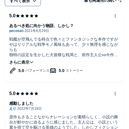
最も関連性の高い
すべて表示
あるべき処に向かう物語、しかし？
戦艦が空飛んでる時点で色々とファンタジックな本作ですが
やはりリアルな戦争モノ風味もあって、少々無理を感じなが
らも
独特の設定を生かした大規模な戦局と、前作主人公vs今作主
人公の決戦がドラマチックに描かれ、面白いです
最後をどう捉えるかは読者次第なのかなと思いましたが
ファンタジックとリアリティの境目がこの辺りなのかなと感
じました
ナレーションは相変わらずとてもよかったです
感動しました
原作もさることながらナレーションが素晴らしく、小説の舞
台が鮮やかに迫るように感じました。主人公は、小説という
翼を得て空を駆ける英雄のようでした。しかしフィクション