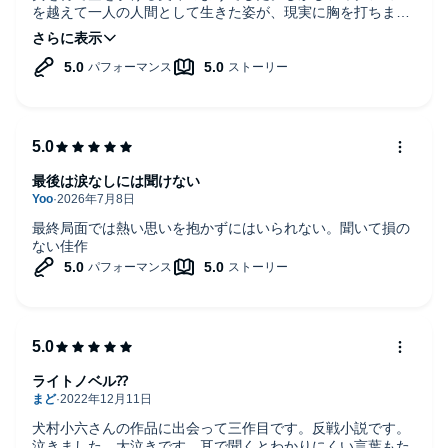
を越えて一人の人間として生きた姿が、現実に胸を打ちま
す。終章にかけて息をつかせぬほどに迫る熱い展開は、魅了
させられます。戦記ドラマがお好きな方はぜひ。
最後は涙なしには聞けない
最終局面では熱い思いを抱かずにはいられない。聞いて損の
ない佳作
ライトノベル⁇
犬村小六さんの作品に出会って三作目です。反戦小説です。
泣きました。大泣きです。耳で聞くとわかりにくい言葉もた