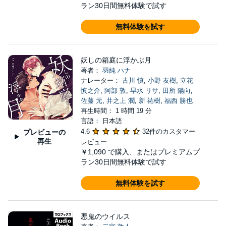
ラン30日間無料体験で試す
無料体験を試す
妖しの箱庭に浮かぶ月
著者：
羽純 ハナ
ナレーター：
古川 慎
,
小野 友樹
,
立花
慎之介
,
阿部 敦
,
早水 リサ
,
田所 陽向
,
佐藤 元
,
井之上 潤
,
新 祐樹
,
福西 勝也
再生時間： 1 時間 19 分
言語： 日本語
4.6
32件のカスタマー
プレビューの
再生
レビュー
￥1,090
で購入、またはプレミアムプ
ラン30日間無料体験で試す
無料体験を試す
悪鬼のウイルス