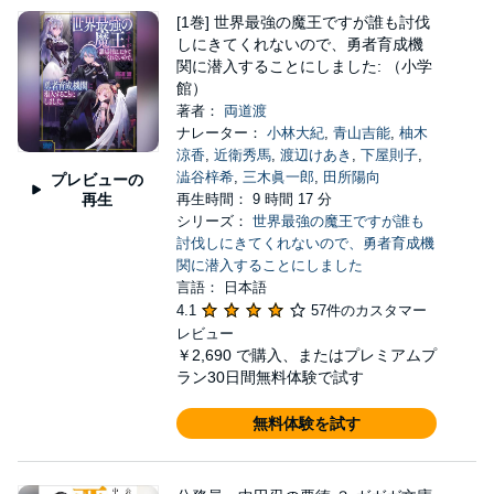
[1巻] 世界最強の魔王ですが誰も討伐
しにきてくれないので、勇者育成機
関に潜入することにしました: （小学
館）
著者：
両道渡
ナレーター：
小林大紀
,
青山吉能
,
柚木
涼香
,
近衛秀馬
,
渡辺けあき
,
下屋則子
,
澁谷梓希
,
三木眞一郎
,
田所陽向
プレビューの
再生
再生時間： 9 時間 17 分
シリーズ：
世界最強の魔王ですが誰も
討伐しにきてくれないので、勇者育成機
関に潜入することにしました
言語： 日本語
4.1
57件のカスタマー
レビュー
￥2,690
で購入、またはプレミアムプ
ラン30日間無料体験で試す
無料体験を試す