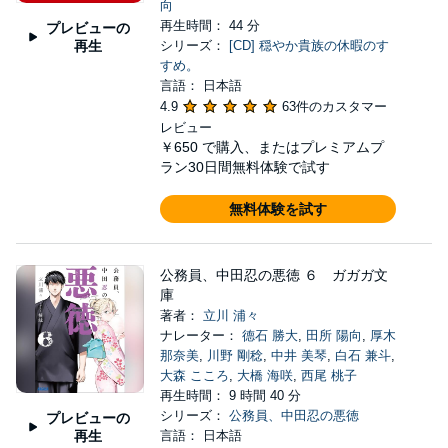
向
再生時間： 44 分
プレビューの
再生
シリーズ：
[CD] 穏やか貴族の休暇のす
すめ。
言語： 日本語
4.9
63件のカスタマー
レビュー
￥650
で購入、またはプレミアムプ
ラン30日間無料体験で試す
無料体験を試す
公務員、中田忍の悪徳 ６ ガガガ文
庫
著者：
立川 浦々
ナレーター：
德石 勝大
,
田所 陽向
,
厚木
那奈美
,
川野 剛稔
,
中井 美琴
,
白石 兼斗
,
大森 こころ
,
大橋 海咲
,
西尾 桃子
再生時間： 9 時間 40 分
シリーズ：
公務員、中田忍の悪徳
プレビューの
再生
言語： 日本語