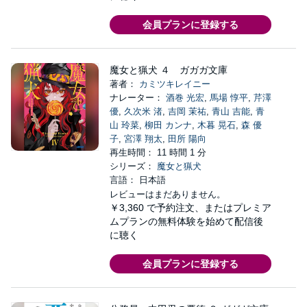
会員プランに登録する
魔女と猟犬 ４ ガガガ文庫
著者：
カミツキレイニー
ナレーター：
酒巻 光宏
,
馬場 惇平
,
芹澤
優
,
久次米 渚
,
吉岡 茉祐
,
青山 吉能
,
青
山 玲菜
,
柳田 カンナ
,
木暮 晃石
,
森 優
子
,
宮澤 翔太
,
田所 陽向
再生時間： 11 時間 1 分
シリーズ：
魔女と猟犬
言語： 日本語
レビューはまだありません。
￥3,360
で予約注文、またはプレミア
ムプランの無料体験を始めて配信後
に聴く
会員プランに登録する