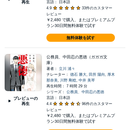
再生
言語： 日本語
4.9
33件のカスタマー
レビュー
￥2,480
で購入、またはプレミアムプ
ラン30日間無料体験で試す
無料体験を試す
公務員、中田忍の悪徳（ガガガ文
庫）
著者：
立川 浦々
ナレーター：
德石 勝大
,
田所 陽向
,
厚木
那奈美
,
川野 剛稔
,
中井 美琴
再生時間： 7 時間 29 分
シリーズ：
公務員、中田忍の悪徳
言語： 日本語
プレビューの
再生
4.4
96件のカスタマー
レビュー
￥2,480
で購入、またはプレミアムプ
ラン30日間無料体験で試す