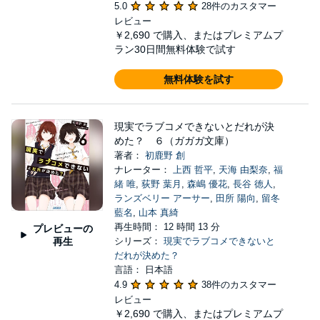
5.0
28件のカスタマー
レビュー
￥2,690
で購入、またはプレミアムプ
ラン30日間無料体験で試す
無料体験を試す
現実でラブコメできないとだれが決
めた？ ６（ガガガ文庫）
著者：
初鹿野 創
ナレーター：
上西 哲平
,
天海 由梨奈
,
福
緒 唯
,
荻野 葉月
,
森嶋 優花
,
長谷 徳人
,
ランズベリー アーサー
,
田所 陽向
,
留冬
藍名
,
山本 真綺
再生時間： 12 時間 13 分
プレビューの
再生
シリーズ：
現実でラブコメできないと
だれが決めた？
言語： 日本語
4.9
38件のカスタマー
レビュー
￥2,690
で購入、またはプレミアムプ