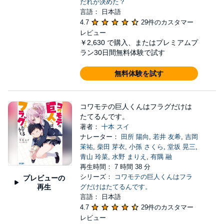
だれが決めた？
言語： 日本語
4.7
29件のカスタマー
レビュー
￥2,630
で購入、またはプレミアムプ
ラン30日間無料体験で試す
無料体験を試す
コワモテの巨人くんはフラグだけは
たてるんです。
著者：
十本 スイ
ナレーター：
田所 陽向
,
若井 友希
,
吉岡
茉祐
,
柴田 芽衣
,
小孫 さくら
,
堂坂 晃三
,
青山 玲菜
,
水野 まりえ
,
有隅 融
再生時間： 7 時間 38 分
シリーズ：
コワモテの巨人くんはフラ
プレビューの
再生
グだけはたてるんです。
言語： 日本語
4.7
29件のカスタマー
レビュー