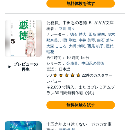
無料体験を試す
公務員、中田忍の悪徳 ５ ガガガ文庫
著者：
立川 浦々
ナレーター：
德石 勝大
,
田所 陽向
,
厚木
那奈美
,
川野 剛稔
,
中井 美琴
,
白石 兼斗
,
大森 こころ
,
大橋 海咲
,
西尾 桃子
,
屋代
瑠花
再生時間： 10 時間 15 分
シリーズ：
公務員、中田忍の悪徳
プレビューの
再生
言語： 日本語
5.0
22件のカスタマー
レビュー
￥2,690
で購入、またはプレミアムプ
ラン30日間無料体験で試す
無料体験を試す
十五光年より遠くない ガガガ文庫