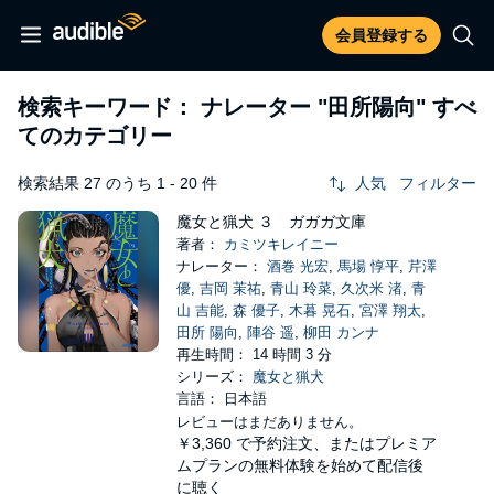
会員登録する
検索キーワード： ナレーター
"田所陽向"
すべ
てのカテゴリー
検索結果 27 のうち 1 - 20 件
人気
フィルター
魔女と猟犬 ３ ガガガ文庫
著者：
カミツキレイニー
ナレーター：
酒巻 光宏
,
馬場 惇平
,
芹澤
優
,
吉岡 茉祐
,
青山 玲菜
,
久次米 渚
,
青
山 吉能
,
森 優子
,
木暮 晃石
,
宮澤 翔太
,
田所 陽向
,
陣谷 遥
,
柳田 カンナ
再生時間： 14 時間 3 分
シリーズ：
魔女と猟犬
言語： 日本語
レビューはまだありません。
￥3,360
で予約注文、またはプレミア
ムプランの無料体験を始めて配信後
に聴く