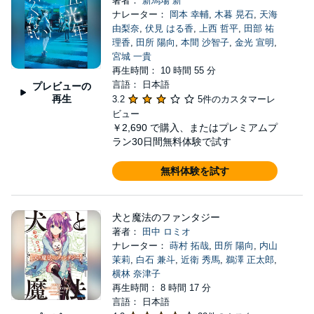
著者：
新馬場 新
ナレーター：
岡本 幸輔
,
木暮 晃石
,
天海
由梨奈
,
伏見 はる香
,
上西 哲平
,
田部 祐
理香
,
田所 陽向
,
本間 沙智子
,
金光 宣明
,
宮城 一貴
再生時間： 10 時間 55 分
言語： 日本語
プレビューの
再生
3.2
5件のカスタマーレ
ビュー
￥2,690
で購入、またはプレミアムプ
ラン30日間無料体験で試す
無料体験を試す
犬と魔法のファンタジー
著者：
田中 ロミオ
ナレーター：
蒔村 拓哉
,
田所 陽向
,
内山
茉莉
,
白石 兼斗
,
近衛 秀馬
,
鵜澤 正太郎
,
横林 奈津子
再生時間： 8 時間 17 分
言語： 日本語