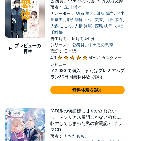
公務員、中田忍の悪徳 ３ ガガガ文庫
著者：
立川 浦々
ナレーター：
德石 勝大
,
田所 陽向
,
厚木
那奈美
,
川野 剛稔
,
中井 美琴
,
白石 兼斗
,
大森 こころ
,
大橋 海咲
,
西尾 桃子
,
小松
千紗都
再生時間： 9 時間 34 分
シリーズ：
公務員、中田忍の悪徳
プレビューの
再生
言語： 日本語
4.9
50件のカスタマー
レビュー
￥2,690
で購入、またはプレミアムプ
ラン30日間無料体験で試す
無料体験を試す
[CD]氷の侯爵様に甘やかされたい
っ！～シリアス展開しかない幼女に
転生してしまった私の奮闘記～ ドラ
マCD
著者：
もちだもちこ