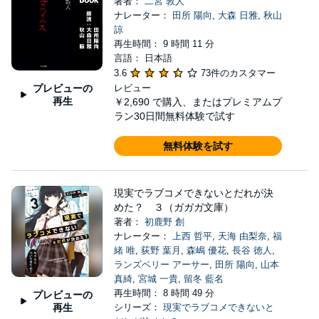
著者：
二宮 敦人
ナレーター：
田所 陽向
,
大森 日雅
,
秋山
諒
再生時間： 9 時間 11 分
言語： 日本語
3.6
73件のカスタマー
プレビューの
レビュー
再生
￥2,690
で購入、またはプレミアムプ
ラン30日間無料体験で試す
無料体験を試す
現実でラブコメできないとだれが決
めた？ ３（ガガガ文庫）
著者：
初鹿野 創
ナレーター：
上西 哲平
,
天海 由梨奈
,
福
緒 唯
,
荻野 葉月
,
森嶋 優花
,
長谷 徳人
,
ランズベリー アーサー
,
田所 陽向
,
山本
真綺
,
宮城 一貴
,
留冬 藍名
再生時間： 8 時間 49 分
プレビューの
再生
シリーズ：
現実でラブコメできないと