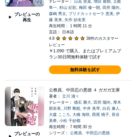
ナレーター：
日高 里菜
,
増田 俊樹
,
土岐
隼一
,
杉山 紀彰
,
梅田 修一朗
,
田所 陽向
,
森嶋 秀太
,
ブリドカットセーラ 恵美
,
伊
プレビューの
再生
藤 美来
,
矢作 紗友里
再生時間： 1 時間 11 分
言語： 日本語
4.8
38件のカスタマー
レビュー
￥1,090
で購入、またはプレミアムプ
ラン30日間無料体験で試す
無料体験を試す
公務員、中田忍の悪徳 ４ ガガガ文庫
著者：
立川 浦々
ナレーター：
德石 勝大
,
田所 陽向
,
厚木
那奈美
,
川野 剛稔
,
中井 美琴
,
白石 兼人
,
大森 こころ
,
大橋 海咲
,
西尾 桃子
,
長谷
美希
,
小松 千紗都
再生時間： 7 時間 30 分
シリーズ：
公務員、中田忍の悪徳
プレビューの