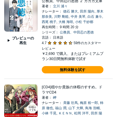
公務員、中田忍の悪徳 ２ ガガガ文庫
著者：
立川 浦々
ナレーター：
德石 勝大
,
田所 陽向
,
厚木
那奈美
,
川野 剛稔
,
中井 美琴
,
白石 兼斗
,
西尾 桃子
,
大橋 海咲
,
小松 千紗都
再生時間： 9 時間 20 分
シリーズ：
公務員、中田忍の悪徳
言語： 日本語
プレビューの
再生
4.7
59件のカスタマー
レビュー
￥2,690
で購入、またはプレミアムプ
ラン30日間無料体験で試す
無料体験を試す
[CD4]穏やか貴族の休暇のすすめ。ド
ラマCD4
著者：
岬
ナレーター：
斉藤 壮馬
,
梅原 裕一郎
,
柿
原 徹也
,
福山 潤
,
山下 大輝
,
鳥海 浩輔
,
小林 千晃
,
ＫＥＮＮ
,
松岡 洋平
,
田所 陽