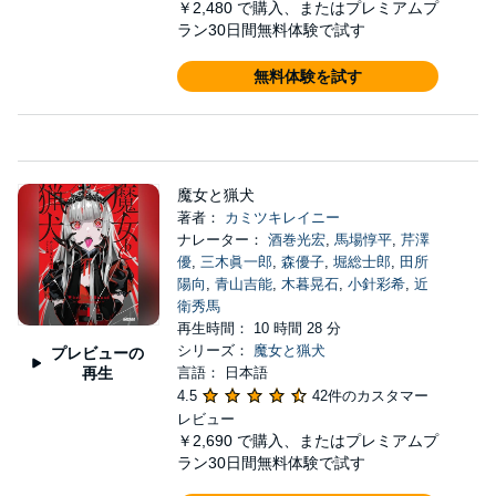
￥2,480
で購入、またはプレミアムプ
ラン30日間無料体験で試す
無料体験を試す
魔女と猟犬
著者：
カミツキレイニー
ナレーター：
酒巻光宏
,
馬場惇平
,
芹澤
優
,
三木眞一郎
,
森優子
,
堀総士郎
,
田所
陽向
,
青山吉能
,
木暮晃石
,
小針彩希
,
近
衛秀馬
再生時間： 10 時間 28 分
シリーズ：
魔女と猟犬
プレビューの
再生
言語： 日本語
4.5
42件のカスタマー
レビュー
￥2,690
で購入、またはプレミアムプ
ラン30日間無料体験で試す