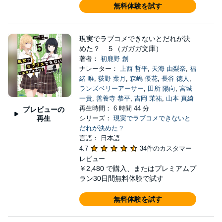
無料体験を試す
現実でラブコメできないとだれが決
めた？ ５（ガガガ文庫）
著者：
初鹿野 創
ナレーター：
上西 哲平
,
天海 由梨奈
,
福
緒 唯
,
荻野 葉月
,
森嶋 優花
,
長谷 徳人
,
ランズベリーアーサー
,
田所 陽向
,
宮城
一貴
,
善養寺 恭平
,
吉岡 茉祐
,
山本 真綺
再生時間： 6 時間 44 分
プレビューの
再生
シリーズ：
現実でラブコメできないと
だれが決めた？
言語： 日本語
4.7
34件のカスタマー
レビュー
￥2,480
で購入、またはプレミアムプ
ラン30日間無料体験で試す
無料体験を試す