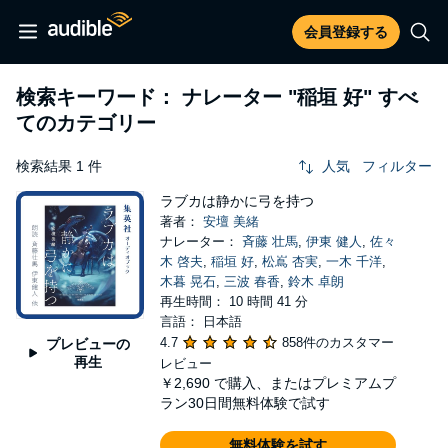
会員登録する
検索キーワード： ナレーター
"稲垣 好"
すべ
てのカテゴリー
検索結果 1 件
人気
フィルター
ラブカは静かに弓を持つ
著者：
安壇 美緒
ナレーター：
斉藤 壮馬
,
伊東 健人
,
佐々
木 啓夫
,
稲垣 好
,
松嶌 杏実
,
一木 千洋
,
木暮 晃石
,
三波 春香
,
鈴木 卓朗
再生時間： 10 時間 41 分
言語： 日本語
4.7
858件のカスタマー
プレビューの
再生
レビュー
￥2,690
で購入、またはプレミアムプ
ラン30日間無料体験で試す
無料体験を試す