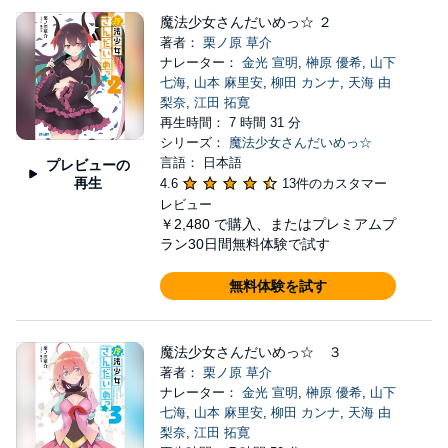
魔法少女さんだいめっ☆ ２
著者：
栗ノ原 草介
ナレーター：
金光 宣明
,
榊原 優希
,
山下
七海
,
山本 麻里安
,
柳田 カンナ
,
天海 由
梨奈
,
江田 拓寛
再生時間： 7 時間 31 分
シリーズ：
魔法少女さんだいめっ☆
言語： 日本語
プレビューの
再生
4.6
13件のカスタマー
レビュー
￥2,480
で購入、またはプレミアムプ
ラン30日間無料体験で試す
無料体験を試す
魔法少女さんだいめっ☆ ３
著者：
栗ノ原 草介
ナレーター：
金光 宣明
,
榊原 優希
,
山下
七海
,
山本 麻里安
,
柳田 カンナ
,
天海 由
梨奈
,
江田 拓寛