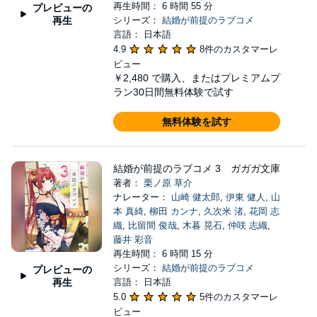
再生時間： 6 時間 55 分
プレビューの
再生
シリーズ：
結婚が前提のラブコメ
言語： 日本語
4.9
8件のカスタマーレ
ビュー
￥2,480
で購入、またはプレミアムプ
ラン30日間無料体験で試す
無料体験を試す
結婚が前提のラブコメ 3 ガガガ文庫
著者：
栗ノ原 草介
ナレーター：
山崎 健太郎
,
伊東 健人
,
山
本 真綺
,
柳田 カンナ
,
久次米 渚
,
花岡 志
織
,
比留間 俊哉
,
木暮 晃石
,
仲咲 志織
,
藤井 彩音
再生時間： 6 時間 15 分
シリーズ：
結婚が前提のラブコメ
プレビューの
再生
言語： 日本語
5.0
5件のカスタマーレ
ビュー