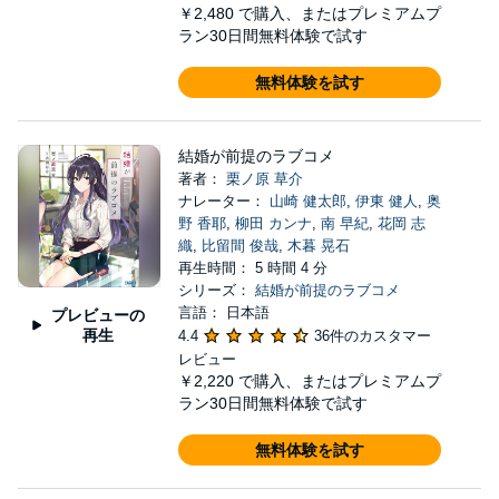
￥2,480
で購入、またはプレミアムプ
ラン30日間無料体験で試す
無料体験を試す
結婚が前提のラブコメ
著者：
栗ノ原 草介
ナレーター：
山崎 健太郎
,
伊東 健人
,
奥
野 香耶
,
柳田 カンナ
,
南 早紀
,
花岡 志
織
,
比留間 俊哉
,
木暮 晃石
再生時間： 5 時間 4 分
シリーズ：
結婚が前提のラブコメ
言語： 日本語
プレビューの
再生
4.4
36件のカスタマー
レビュー
￥2,220
で購入、またはプレミアムプ
ラン30日間無料体験で試す
無料体験を試す