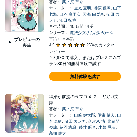
著者：
栗ノ原 草介
ナレーター：
金光 宣明
,
榊原 優希
,
山下
七海
,
山本 麻里安
,
天海 由梨奈
,
柳田 カ
ンナ
,
江田 拓寛
再生時間： 10 時間 14 分
シリーズ：
魔法少女さんだいめっ☆
言語： 日本語
プレビューの
再生
4.5
25件のカスタマー
レビュー
￥2,690
で購入、またはプレミアムプ
ラン30日間無料体験で試す
無料体験を試す
結婚が前提のラブコメ ２ ガガガ文
庫
著者：
栗ノ原 草介
ナレーター：
山崎 健太郎
,
伊東 健人
,
山
本 真綺
,
柳田 カンナ
,
久次米 渚
,
比留間
俊哉
,
花岡 志織
,
藤井 彩音
,
木暮 晃石
,
高畑 廉太