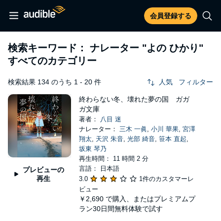
会員登録する
検索キーワード： ナレーター
"よの ひかり"
すべてのカテゴリー
検索結果 134 のうち 1 - 20 件
人気
フィルター
終わらない冬、壊れた夢の国 ガガ
ガ文庫
著者：
八目 迷
ナレーター：
三木 一眞
,
小川 華果
,
宮澤
翔太
,
天沢 朱音
,
光部 綺音
,
笹本 直起
,
坂東 琴乃
再生時間： 11 時間 2 分
言語： 日本語
プレビューの
再生
3.0
1件のカスタマーレ
ビュー
￥2,690
で購入、またはプレミアムプ
ラン30日間無料体験で試す