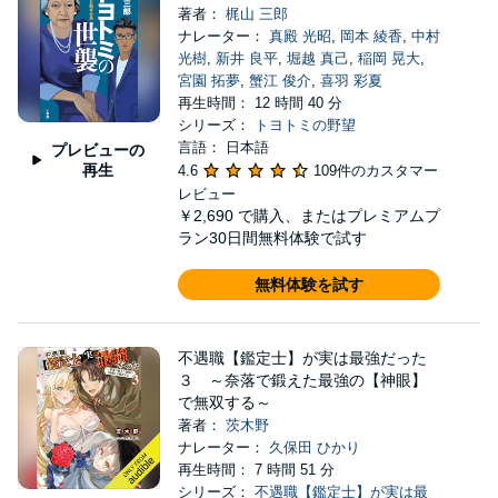
著者：
梶山 三郎
ナレーター：
真殿 光昭
,
岡本 綾香
,
中村
光樹
,
新井 良平
,
堀越 真己
,
稲岡 晃大
,
宮園 拓夢
,
蟹江 俊介
,
喜羽 彩夏
再生時間： 12 時間 40 分
シリーズ：
トヨトミの野望
言語： 日本語
プレビューの
再生
4.6
109件のカスタマー
レビュー
￥2,690
で購入、またはプレミアムプ
ラン30日間無料体験で試す
無料体験を試す
不遇職【鑑定士】が実は最強だった
３ ～奈落で鍛えた最強の【神眼】
で無双する～
著者：
茨木野
ナレーター：
久保田 ひかり
再生時間： 7 時間 51 分
シリーズ：
不遇職【鑑定士】が実は最