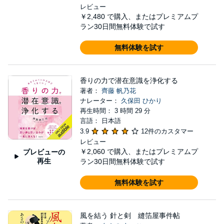
レビュー
￥2,480
で購入、またはプレミアムプ
ラン30日間無料体験で試す
無料体験を試す
香りの力で潜在意識を浄化する
著者：
齊藤 帆乃花
ナレーター：
久保田 ひかり
再生時間： 3 時間 29 分
言語： 日本語
3.9
12件のカスタマー
レビュー
￥2,060
で購入、またはプレミアムプ
プレビューの
再生
ラン30日間無料体験で試す
無料体験を試す
風を結う 針と剣 縫箔屋事件帖