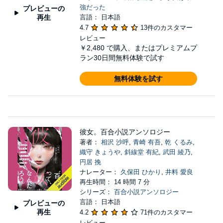
強だった
プレビューの
再生
言語： 日本語
4.7
13件のカスタマー
レビュー
￥2,480
で購入、またはプレミアムプ
ラン30日間無料体験で試す
無料体験を試す
彼女。百合小説アンソロジー
著者：
相沢 沙呼
,
青崎 有吾
,
乾 くるみ
,
織守 きょうや
,
斜線堂 有紀
,
武田 綾乃
,
円居 挽
ナレーター：
久保田 ひかり
,
井料 愛良
再生時間： 14 時間 7 分
シリーズ：
百合小説アンソロジー
言語： 日本語
プレビューの
再生
4.2
71件のカスタマー
レビュー