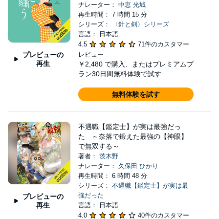
ナレーター：
中恵 光城
再生時間： 7 時間 15 分
シリーズ：
〈針と剣〉シリーズ
言語： 日本語
4.5
71件のカスタマー
プレビューの
レビュー
再生
￥2,480
で購入、またはプレミアムプ
ラン30日間無料体験で試す
無料体験を試す
不遇職【鑑定士】が実は最強だっ
た ～奈落で鍛えた最強の【神眼】
で無双する～
著者：
茨木野
ナレーター：
久保田 ひかり
再生時間： 6 時間 48 分
シリーズ：
不遇職【鑑定士】が実は最
強だった
プレビューの
再生
言語： 日本語
4.0
40件のカスタマー