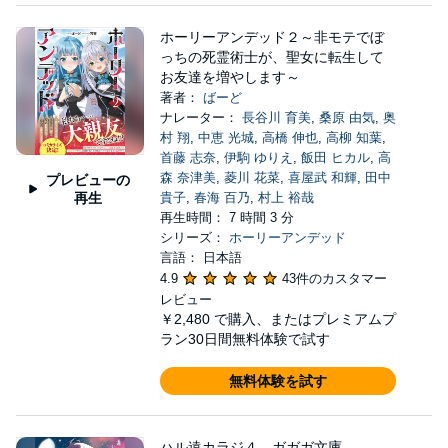
ホーリーアンデッド２～非モテでぼ
っちの死霊術士が、聖女に転生して
お友達を増やします～
著者：
ばーど
ナレーター：
長谷川 育美
,
桑原 由気
,
奥
村 翔
,
中恵 光城
,
高橋 伸也
,
高柳 知葉
,
首藤 志奈
,
伊駒 ゆりえ
,
飯田 ヒカル
,
高
森 奈津美
,
菱川 花菜
,
喜屋武 和輝
,
田中
プレビューの
再生
貴子
,
春海 百乃
,
村上 裕哉
再生時間： 7 時間 3 分
シリーズ：
ホーリーアンデッド
言語： 日本語
4.9
43件のカスタマー
レビュー
￥2,480
で購入、またはプレミアムプ
ラン30日間無料体験で試す
無料体験を試す
ハル遠カラジ４ ガガガ文庫