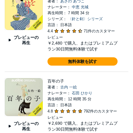
著者：
あさの あつこ
ナレーター：
中恵 光城
再生時間： 7 時間 34 分
シリーズ：
〈針と剣〉シリーズ
言語： 日本語
4.4
71件のカスタマー
プレビューの
レビュー
再生
￥2,480
で購入、またはプレミアムプ
ラン30日間無料体験で試す
無料体験を試す
百年の子
著者：
古内 一絵
ナレーター：
石田 ひかり
再生時間： 12 時間 35 分
言語： 日本語
4.8
792件のカスタマー
レビュー
￥2,690
で購入、またはプレミアムプ
プレビューの
再生
ラン30日間無料体験で試す