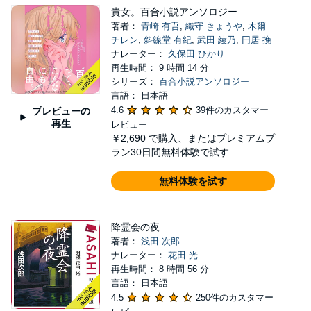
貴女。百合小説アンソロジー
著者：
青崎 有吾
,
織守 きょうや
,
木爾
チレン
,
斜線堂 有紀
,
武田 綾乃
,
円居 挽
ナレーター：
久保田 ひかり
再生時間： 9 時間 14 分
シリーズ：
百合小説アンソロジー
言語： 日本語
4.6
39件のカスタマー
プレビューの
再生
レビュー
￥2,690
で購入、またはプレミアムプ
ラン30日間無料体験で試す
無料体験を試す
降霊会の夜
著者：
浅田 次郎
ナレーター：
花田 光
再生時間： 8 時間 56 分
言語： 日本語
4.5
250件のカスタマー