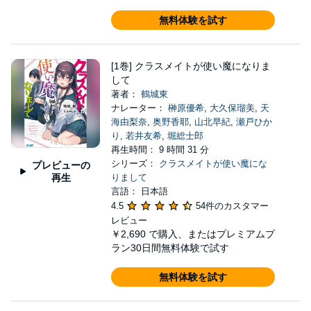
無料体験を試す
[1巻] クラスメイトが使い魔になりま
して
著者：
鶴城東
ナレーター：
榊原優希
,
大久保瑠美
,
天
海由梨奈
,
奥野香耶
,
山北早紀
,
瀬戸ひか
り
,
若井友希
,
堀総士郎
再生時間： 9 時間 31 分
シリーズ：
クラスメイトが使い魔にな
プレビューの
再生
りまして
言語： 日本語
4.5
54件のカスタマー
レビュー
￥2,690
で購入、またはプレミアムプ
ラン30日間無料体験で試す
無料体験を試す