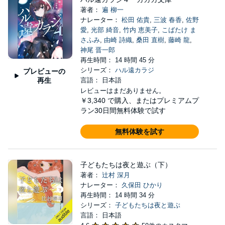
著者：
遍 柳一
ナレーター：
松田 佑貴
,
三波 春香
,
佐野
愛
,
光部 綺音
,
竹内 恵美子
,
こばたけ ま
さふみ
,
由崎 詩織
,
桑田 直樹
,
藤崎 龍
,
神尾 晋一郎
再生時間： 14 時間 45 分
シリーズ：
ハル遠カラジ
プレビューの
再生
言語： 日本語
レビューはまだありません。
￥3,340
で購入、またはプレミアムプ
ラン30日間無料体験で試す
無料体験を試す
子どもたちは夜と遊ぶ（下）
著者：
辻村 深月
ナレーター：
久保田 ひかり
再生時間： 14 時間 34 分
シリーズ：
子どもたちは夜と遊ぶ
言語： 日本語