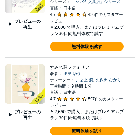
シリーズ：
「ツバキ文具店」シリーズ
言語： 日本語
4.7
436件のカスタマー
プレビューの
レビュー
再生
￥2,690
で購入、またはプレミアムプ
ラン30日間無料体験で試す
無料体験を試す
すみれ荘ファミリア
著者：
凪良 ゆう
ナレーター：
井之上 潤
,
久保田 ひかり
再生時間： 9 時間 1 分
言語： 日本語
4.7
597件のカスタマー
レビュー
￥2,690
で購入、またはプレミアムプ
プレビューの
再生
ラン30日間無料体験で試す
無料体験を試す